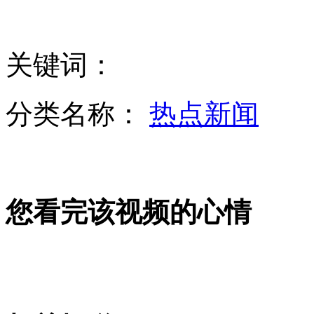
“邓粉”的特型人生
关键词：
妈妈照顾脑瘫女儿36年 诠释母爱
分类名称：
热点新闻
男子闹市绑架小姨子 为见前妻
您看完该视频的心情
百岁老人捐款36万 每天伙食3元