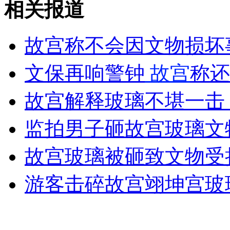
相关报道
“最牛挖掘机”高楼顶拆楼引围观
故宫称不会因文物损坏
山西运城恶犬咬伤多人 警民合力深夜将其击毙
文保再响警钟
故宫
称还
女孩北京地铁殴打老人 痛下狠手拳打脚踢
故宫解释玻璃不堪一击
监拍男子砸故宫玻璃文
无痛分娩是否安全 医生回应
故宫玻璃被砸致文物受
外交部：反对强权政治霸凌主义
游客击碎故宫翊坤宫玻
外交部：有关国家言论片面不公正