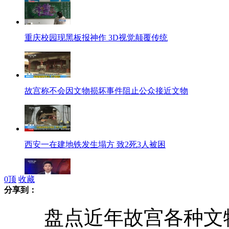
重庆校园现黑板报神作 3D视觉颠覆传统
故宫称不会因文物损坏事件阻止公众接近文物
西安一在建地铁发生塌方 致2死3人被困
0
顶
收藏
分享到：
文保再响警钟 故宫称还将安装密集高清摄像头
盘点近年故宫各种文