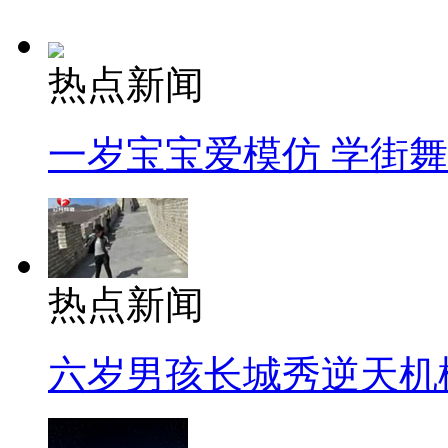
热点新闻
一岁宝宝爱模仿 学街
热点新闻
六岁男孩长城秀逆天机