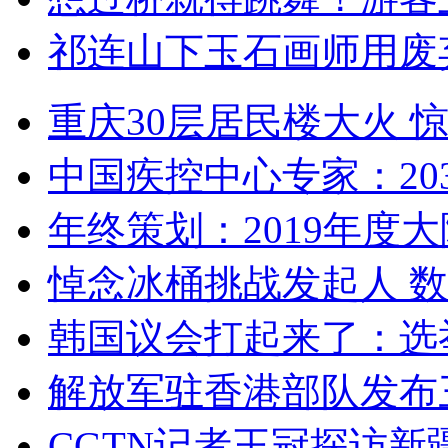
祁连山下玉石画师用废
重庆30层居民楼大火
中国疾控中心专家：203
年终策划：2019年度大陆
悼念冰桶挑战发起人 数百
韩国议会打起来了：选举
解放军驻香港部队发布三
CGTN记者王冠探访新疆