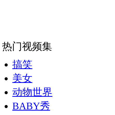
安徽一实载49人客车翻车
走！跟着总书记去植树
热门视频集
消防员救轻生者
花炮节热闹非凡
减压"枕头大战"
搞笑
美女
纽约上演“枕头大战”
动物世界
BABY秀
司机酒驾遇交警 急速倒车逃窜