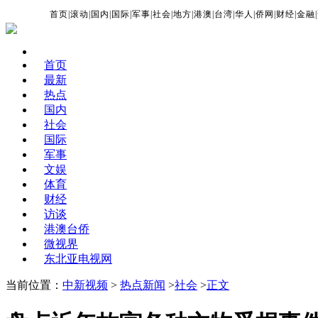
首页
|
滚动
|
国内
|
国际
|
军事
|
社会
|
地方
|
港澳
|
台湾
|
华人
|
侨网
|
财经
|
金融
|
首页
最新
热点
国内
社会
国际
军事
文娱
体育
财经
访谈
港澳台侨
微视界
东北亚电视网
当前位置：
中新视频
>
热点新闻
>
社会
>
正文