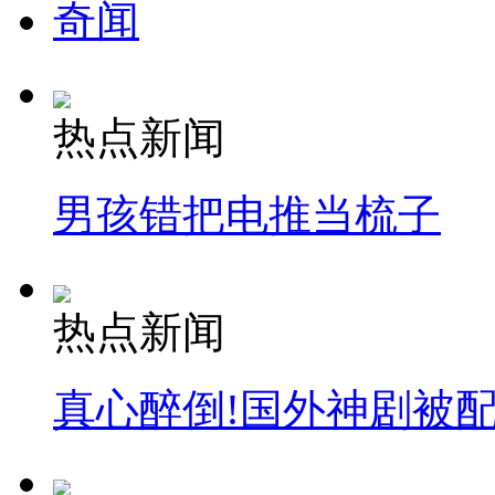
奇闻
热点新闻
男孩错把电推当梳子
热点新闻
真心醉倒!国外神剧被