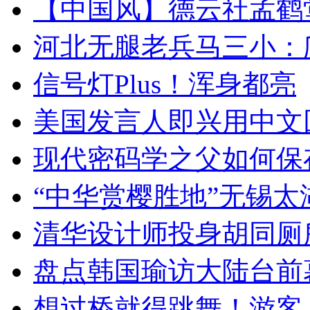
【中国风】德云社孟鹤
河北无腿老兵马三小：爬
信号灯Plus！浑身都亮
美国发言人即兴用中文
现代密码学之父如何保
“中华赏樱胜地”无锡
清华设计师投身胡同厕
盘点韩国瑜访大陆台前
想过桥就得跳舞！游客