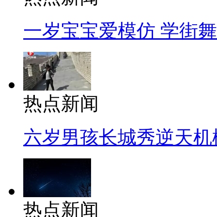
一岁宝宝爱模仿 学街
热点新闻
六岁男孩长城秀逆天机
热点新闻