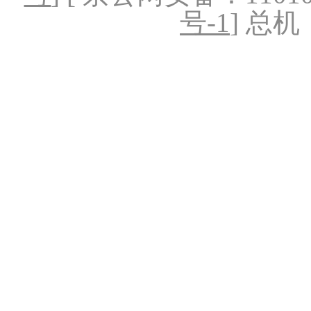
号-1
] 总机：