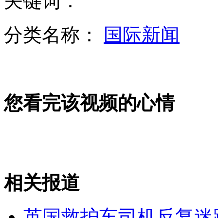
关键词：
分类名称：
国际新闻
湖北教育厅:已派工作组彻查 问题字典停止发行
您看完该视频的心情
合肥一加油站因油品质量致2000余车受损被查
韩女主播“裸聊视频”遭疯传
相关报道
山西运城恶犬咬伤多人 警民合力深夜将其击毙
英国救护车司机反复迷