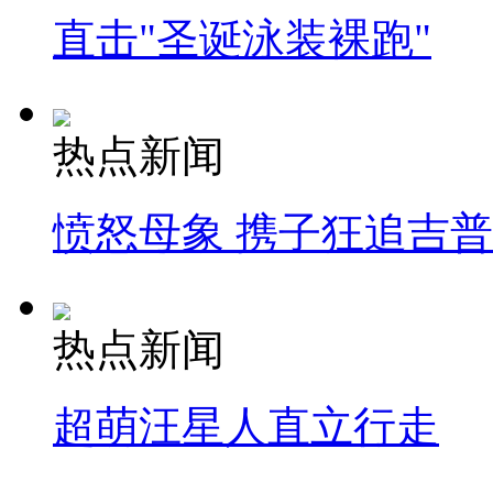
直击"圣诞泳装裸跑"
热点新闻
愤怒母象 携子狂追吉
热点新闻
超萌汪星人直立行走