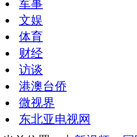
军事
文娱
体育
财经
访谈
港澳台侨
微视界
东北亚电视网