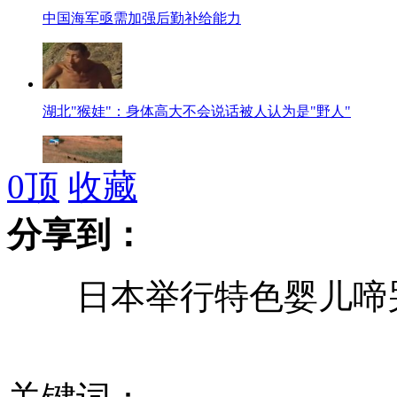
中国海军亟需加强后勤补给能力
湖北"猴娃"：身体高大不会说话被人认为是"野人"
0
顶
收藏
世界之谜：神农架野人只问踪影未见活物
分享到：
日本举行特色婴儿啼哭
俄红场阅兵式彩排 白杨M"疯子"导弹亮相
旧金山一豪华白色加长林肯起火致5死4伤