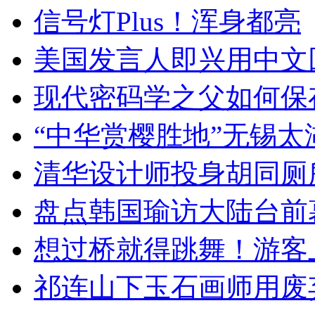
信号灯Plus！浑身都亮
美国发言人即兴用中文
现代密码学之父如何保
“中华赏樱胜地”无锡
清华设计师投身胡同厕
盘点韩国瑜访大陆台前
想过桥就得跳舞！游客
祁连山下玉石画师用废