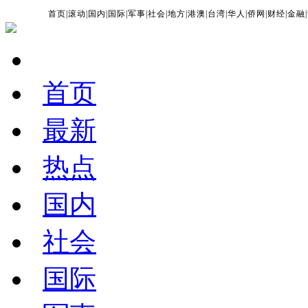
首页
|
滚动
|
国内
|
国际
|
军事
|
社会
|
地方
|
港澳
|
台湾
|
华人
|
侨网
|
财经
|
金融
|
首页
最新
热点
国内
社会
国际