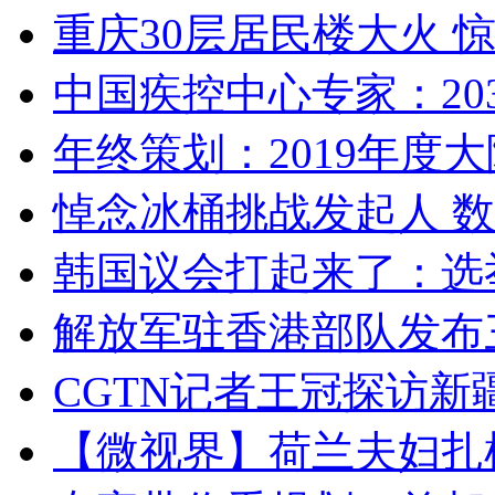
重庆30层居民楼大火
中国疾控中心专家：203
年终策划：2019年度大陆
悼念冰桶挑战发起人 数百
韩国议会打起来了：选举
解放军驻香港部队发布三
CGTN记者王冠探访新疆
【微视界】荷兰夫妇扎根青