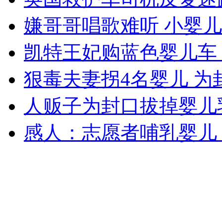
女孩北京地铁殴打老人 痛下狠手拳打脚踢
嫌哥哥唱歌难听 小婴
凯特王妃购蓝色婴儿车
无痛分娩是否安全 医生回应
狠毒夫妻拐4名婴儿 
外交部：反对强权政治霸凌主义
人贩子为封口拔掉婴儿乳
外交部：有关国家言论片面不公正
感人：志愿者哺乳婴儿 
安徽一实载49人客车翻车