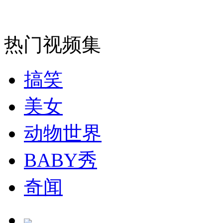
走！跟着总书记去植树
消防员救轻生者
花炮节热闹非凡
减压"枕头大战"
热门视频集
搞笑
纽约上演“枕头大战”
美女
司机酒驾遇交警 急速倒车逃窜
动物世界
BABY秀
奇闻