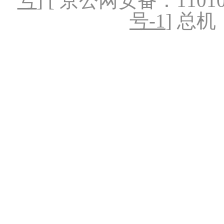
号
] [ 京公网安备：1101020
号-1
] 总机：