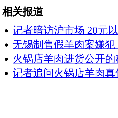
相关报道
女孩北京地铁殴打老人 痛下狠手拳打脚踢
记者暗访沪市场 20元
无锡制售假羊肉案嫌犯
无痛分娩是否安全 医生回应
火锅店羊肉进货公开的
外交部：反对强权政治霸凌主义
记者追问火锅店羊肉真
外交部：有关国家言论片面不公正
安徽一实载49人客车翻车