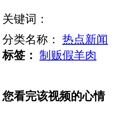
关键词：
孟加拉国大楼倒塌事故遇难者增至622人
分类名称：
热点新闻
俄媒称乌克兰舰载机训练中心或对中国有帮助
标签：
制贩假羊肉
实拍：骇人“电弧” 高压电线短路造成
您看完该视频的心情
美国臆测中国国产航母为"尼米兹"级改良版
山西运城恶犬咬伤多人 警民合力深夜将其击毙