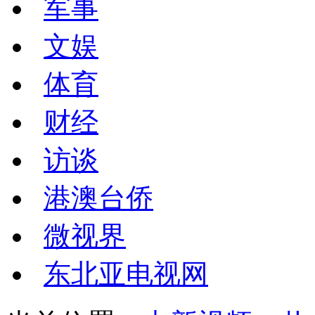
军事
文娱
体育
财经
访谈
港澳台侨
微视界
东北亚电视网