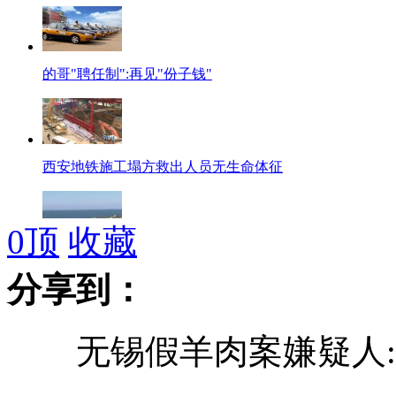
的哥"聘任制":再见"份子钱"
西安地铁施工塌方救出人员无生命体征
0
顶
收藏
马鼎盛：中国航母发展要走有自主权之路
分享到：
无锡假羊肉案嫌疑人:用
专家表示海南岛不会成为中国版"关岛"