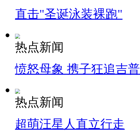
直击"圣诞泳装裸跑"
热点新闻
愤怒母象 携子狂追吉
热点新闻
超萌汪星人直立行走