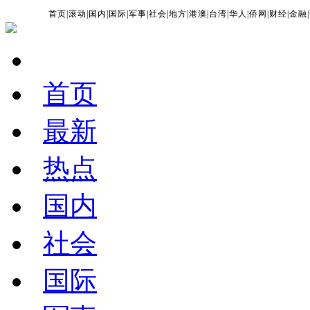
首页
|
滚动
|
国内
|
国际
|
军事
|
社会
|
地方
|
港澳
|
台湾
|
华人
|
侨网
|
财经
|
金融
|
首页
最新
热点
国内
社会
国际