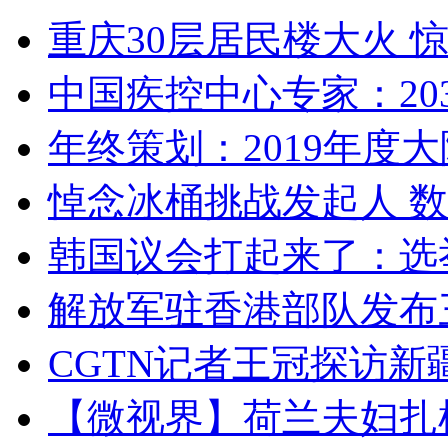
重庆30层居民楼大火
中国疾控中心专家：203
年终策划：2019年度大陆
悼念冰桶挑战发起人 数百
韩国议会打起来了：选举
解放军驻香港部队发布三
CGTN记者王冠探访新疆
【微视界】荷兰夫妇扎根青