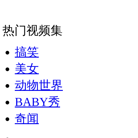
走！跟着总书记去植树
热门视频集
消防员救轻生者
花炮节热闹非凡
减压"枕头大战"
搞笑
美女
纽约上演“枕头大战”
动物世界
司机酒驾遇交警 急速倒车逃窜
BABY秀
奇闻