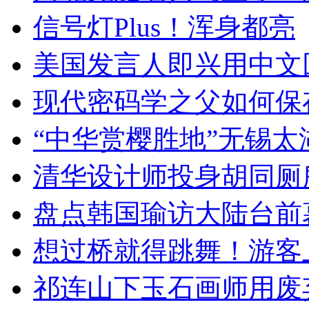
信号灯Plus！浑身都亮
美国发言人即兴用中文
现代密码学之父如何保
“中华赏樱胜地”无锡
清华设计师投身胡同厕
盘点韩国瑜访大陆台前
想过桥就得跳舞！游客
祁连山下玉石画师用废