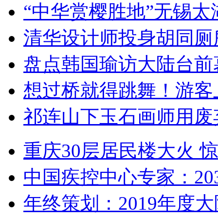
“中华赏樱胜地”无锡
清华设计师投身胡同厕
盘点韩国瑜访大陆台前
想过桥就得跳舞！游客
祁连山下玉石画师用废
重庆30层居民楼大火
中国疾控中心专家：203
年终策划：2019年度大陆