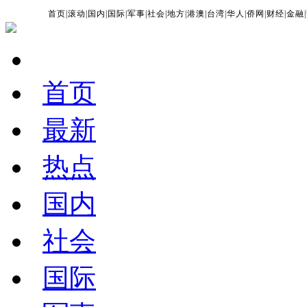
首页
|
滚动
|
国内
|
国际
|
军事
|
社会
|
地方
|
港澳
|
台湾
|
华人
|
侨网
|
财经
|
金融
|
首页
最新
热点
国内
社会
国际