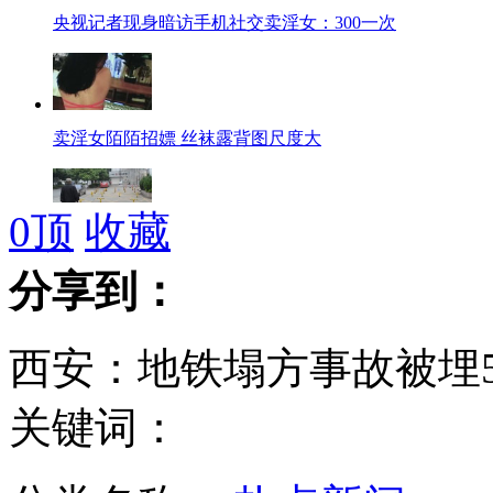
央视记者现身暗访手机社交卖淫女：300一次
卖淫女陌陌招嫖 丝袜露背图尺度大
0
顶
收藏
长沙图书馆门前摆“八卦阵”
分享到：
西安：地铁塌方事故被埋
上海推行家庭农场模式 走规模化集约化道路
关键词：
沪查处"问题羊肉"70余公斤 市民谈"羊"色变