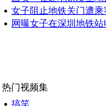
女孩北京地铁殴打老人 痛下狠手拳打脚踢
女子阻止地铁关门遭乘
网曝女子在深圳地铁站
无痛分娩是否安全 医生回应
外交部：反对强权政治霸凌主义
外交部：有关国家言论片面不公正
安徽一实载49人客车翻车
热门视频集
搞笑