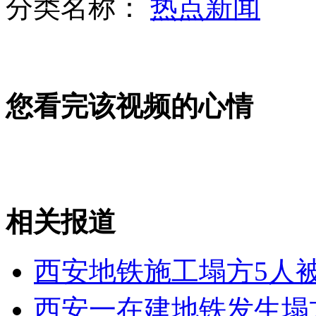
分类名称：
热点新闻
京处罚行人闯红灯首日效果甚微 执法力量成缺口
您看完该视频的心情
女子与家人争吵后跳楼 居民围观
相关报道
中方坚定支持巴勒斯坦人民正义事业
山西运城恶犬咬伤多人 警民合力深夜将其击毙
西安地铁施工塌方5人
西安一在建地铁发生塌方