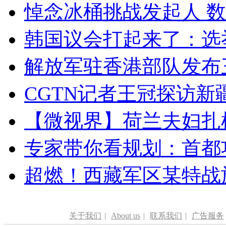
悼念冰桶挑战发起人 数百
韩国议会打起来了：选举
解放军驻香港部队发布三
CGTN记者王冠探访新疆
【微视界】荷兰夫妇扎根青
专家带你看规划：首都功
超燃！西藏军区某特战
关于我们
|
About us
|
联系我们
|
广告服务