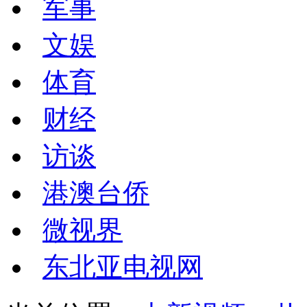
军事
文娱
体育
财经
访谈
港澳台侨
微视界
东北亚电视网