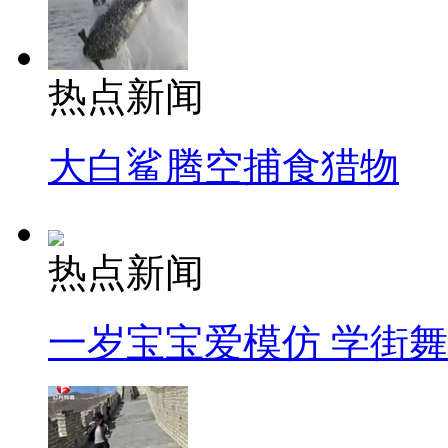
热点新闻
大白鲨腾空捕食猎物
热点新闻
一岁宝宝爱模仿 学街