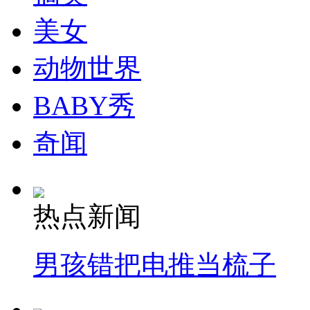
走！跟着总书记去植树
美女
消防员救轻生者
花炮节热闹非凡
减压"枕头大战"
动物世界
BABY秀
纽约上演“枕头大战”
奇闻
司机酒驾遇交警 急速倒车逃窜
热点新闻
男孩错把电推当梳子