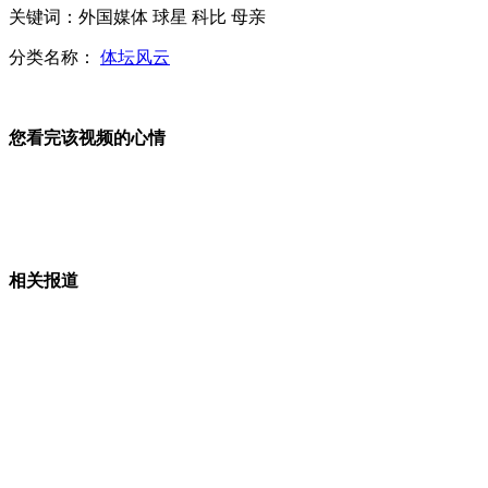
关键词：外国媒体 球星 科比 母亲
分类名称：
体坛风云
专家：美智库报告建议日“拉美抗华”是死路一条
您看完该视频的心情
美国智库报告显示美国对中国发展的焦虑
相关报道
以空袭叙军事设施 伊朗外交部长称以在"玩火"
叙媒体公布建筑遭以军空袭画面