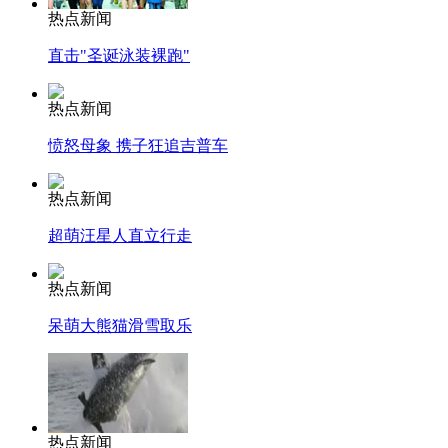
热点新闻
直击"圣诞泳装裸跑"
热点新闻
愤怒母象 携子狂追吉普车
热点新闻
超萌汪星人直立行走
热点新闻
呆萌大熊猫滑雪取乐
热点新闻