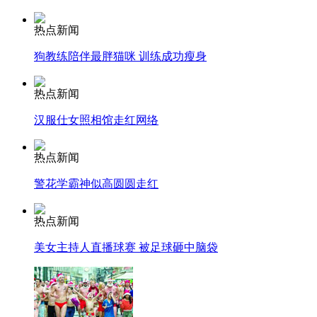
热点新闻
狗教练陪伴最胖猫咪 训练成功瘦身
走！跟着总书记去植树
热点新闻
消防员救轻生者
花炮节热闹非凡
减压"枕头大战"
汉服仕女照相馆走红网络
热点新闻
警花学霸神似高圆圆走红
纽约上演“枕头大战”
热点新闻
司机酒驾遇交警 急速倒车逃窜
美女主持人直播球赛 被足球砸中脑袋