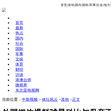
首页
|
滚动
|
国内
|
国际
|
军事
|
社会
|
地方
|
首页
最新
热点
国内
社会
国际
军事
文娱
体育
财经
访谈
港澳台侨
微视界
东北亚电视网
当前位置：
中新视频
>
体坛风云
>
其他
>
正文