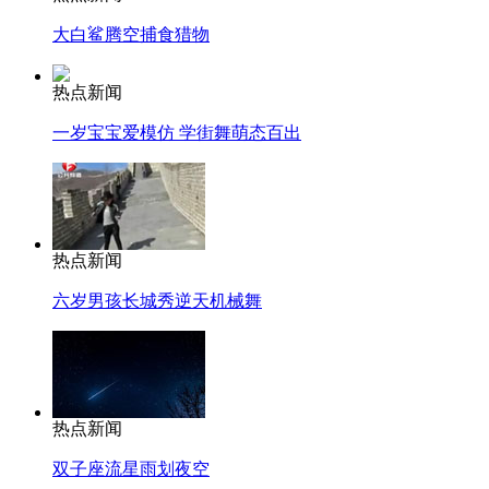
大白鲨腾空捕食猎物
热点新闻
一岁宝宝爱模仿 学街舞萌态百出
热点新闻
六岁男孩长城秀逆天机械舞
热点新闻
双子座流星雨划夜空