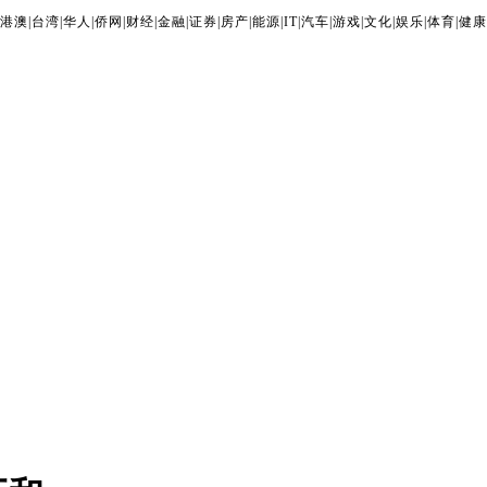
港澳
|
台湾
|
华人
|
侨网
|
财经
|
金融
|
证券
|
房产
|
能源
|
IT
|
汽车
|
游戏
|
文化
|
娱乐
|
体育
|
健康