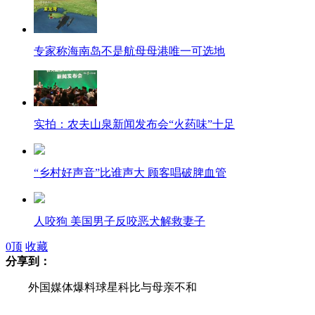
专家称海南岛不是航母母港唯一可选地
实拍：农夫山泉新闻发布会“火药味”十足
“乡村好声音”比谁声大 顾客唱破脾血管
人咬狗 美国男子反咬恶犬解救妻子
0
顶
收藏
分享到：
外国媒体爆料球星科比与母亲不和
牛粪里放鞭炮 结果被炸一身