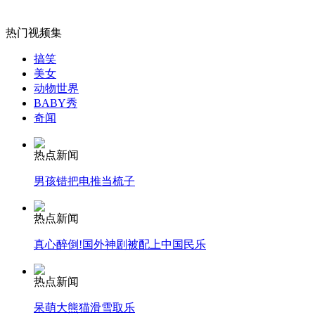
山西运城恶犬咬伤多人 警民合力深夜将其击毙
热门视频集
搞笑
美女
女孩北京地铁殴打老人 痛下狠手拳打脚踢
动物世界
BABY秀
奇闻
无痛分娩是否安全 医生回应
热点新闻
外交部：反对强权政治霸凌主义
男孩错把电推当梳子
热点新闻
外交部：有关国家言论片面不公正
真心醉倒!国外神剧被配上中国民乐
热点新闻
安徽一实载49人客车翻车
呆萌大熊猫滑雪取乐