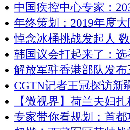
中国疾控中心专家：203
年终策划：2019年度大陆
悼念冰桶挑战发起人 数百
韩国议会打起来了：选举
解放军驻香港部队发布三
CGTN记者王冠探访新疆
【微视界】荷兰夫妇扎根青
专家带你看规划：首都功