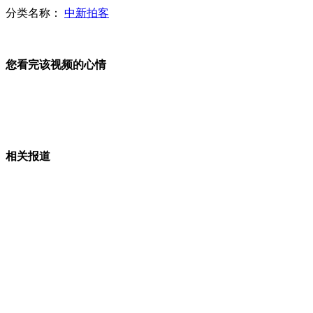
分类名称：
中新拍客
生姜遭遇巨毒 农民曝内幕
您看完该视频的心情
专家称海南岛不是航母母港唯一可选地
相关报道
实拍：农夫山泉新闻发布会“火药味”十足
“乡村好声音”比谁声大 顾客唱破脾血管
人咬狗 美国男子反咬恶犬解救妻子