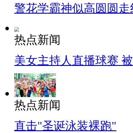
警花学霸神似高圆圆走
热点新闻
美女主持人直播球赛 
热点新闻
直击"圣诞泳装裸跑"