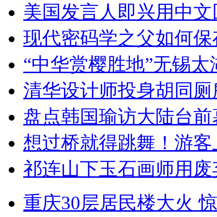
美国发言人即兴用中文
现代密码学之父如何保
“中华赏樱胜地”无锡
清华设计师投身胡同厕
盘点韩国瑜访大陆台前
想过桥就得跳舞！游客
祁连山下玉石画师用废
重庆30层居民楼大火