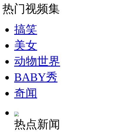
山西运城恶犬咬伤多人 警民合力深夜将其击毙
热门视频集
搞笑
女孩北京地铁殴打老人 痛下狠手拳打脚踢
美女
无痛分娩是否安全 医生回应
动物世界
BABY秀
外交部：反对强权政治霸凌主义
奇闻
外交部：有关国家言论片面不公正
热点新闻
安徽一实载49人客车翻车