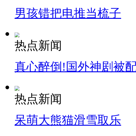
男孩错把电推当梳子
走！跟着总书记去植树
热点新闻
消防员救轻生者
花炮节热闹非凡
减压"枕头大战"
真心醉倒!国外神剧被
纽约上演“枕头大战”
热点新闻
司机酒驾遇交警 急速倒车逃窜
呆萌大熊猫滑雪取乐