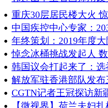
重庆30层居民楼大火
中国疾控中心专家：203
年终策划：2019年度大陆
悼念冰桶挑战发起人 数百
韩国议会打起来了：选举
解放军驻香港部队发布三
CGTN记者王冠探访新疆
【微视界】荷兰夫妇扎根青