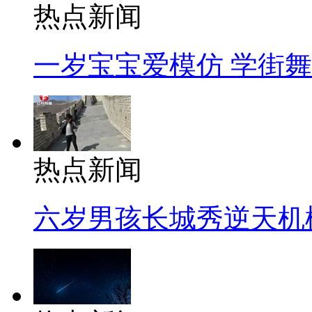
热点新闻
一岁宝宝爱模仿 学街
热点新闻
六岁男孩长城秀逆天机