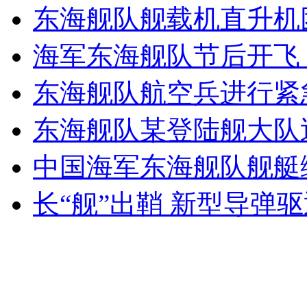
广州未成年人保护引争议 未满10岁不得独处
东海舰队舰载机直升机
海军东海舰队节后开飞
山西运城恶犬咬伤多人 警民合力深夜将其击毙
东海舰队航空兵进行紧
东海舰队某登陆舰大队
女孩北京地铁殴打老人 痛下狠手拳打脚踢
中国海军东海舰队舰艇
无痛分娩是否安全 医生回应
长“舰”出鞘 新型导弹
外交部：反对强权政治霸凌主义
外交部：有关国家言论片面不公正