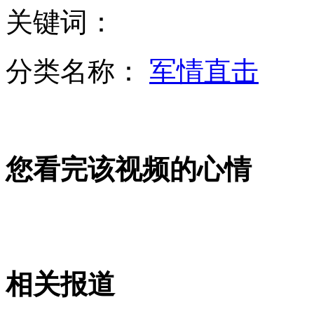
关键词：
深圳：摊贩当街打女人 丈夫目击不敢管
分类名称：
军情直击
男子爬上广州猎德大桥刀刺大腿 还抽烟玩手机
您看完该视频的心情
女兵投手榴弹脱手4秒内避险
广西防城港突发山洪 消防解救14名被困游客
相关报道