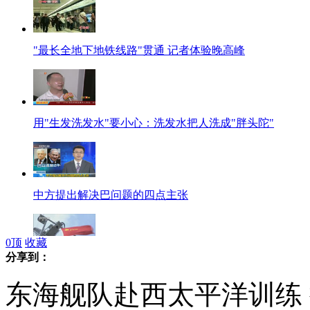
"最长全地下地铁线路"贯通 记者体验晚高峰
用"生发洗发水"要小心：洗发水把人洗成"胖头陀"
中方提出解决巴问题的四点主张
0
顶
收藏
分享到：
实拍远海训练舰艇编队进入西太平洋
东海舰队赴西太平洋训练