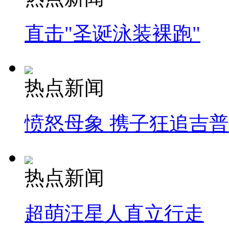
直击"圣诞泳装裸跑"
热点新闻
愤怒母象 携子狂追吉
热点新闻
超萌汪星人直立行走