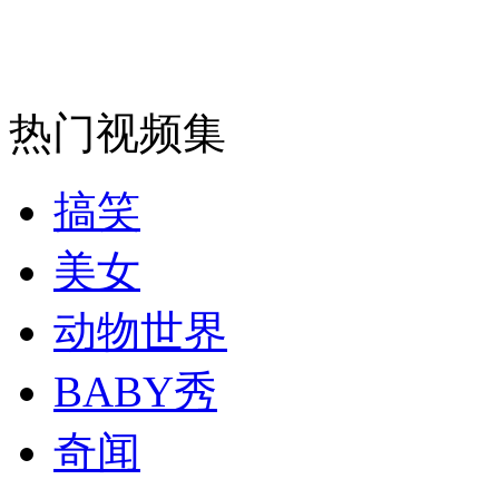
安徽一实载49人客车翻车
热门视频集
走！跟着总书记去植树
搞笑
消防员救轻生者
花炮节热闹非凡
减压"枕头大战"
美女
动物世界
BABY秀
纽约上演“枕头大战”
奇闻
司机酒驾遇交警 急速倒车逃窜