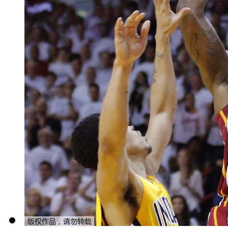
勤的交警，路口每个方向都配有
序。半个小时里，记者没有发现
的等灯意识略有加强。
【同期声】北京市民 大爷
(罚钱之后大家过马路的情况您
好点好点 好多了 自己不自觉的
【同期声】北京市民
[page title= subtitle=]
(大家意识上是不是有所增加