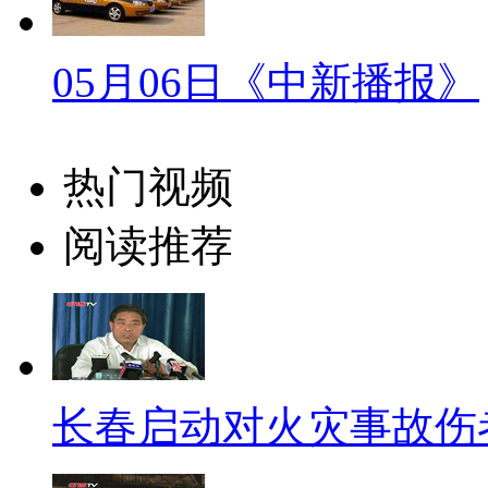
【口播】我手中的这瓶水，可
泉有点甜”想必大家也不陌生，不
05月06日《中新播报》
起隔空骂战之后，又在新闻发布
孰是孰非，而是关心这瓶水到底
热门视频
水、纯净水也罢，我们怎样才能
阅读推荐
标题：什么标准能解水之“惑
【解说】
“在经历因“标准门”而引发的
夫山泉在北京举行新闻发布会，
长春启动对火灾事故伤
出全面回应并宣称，即日起，关