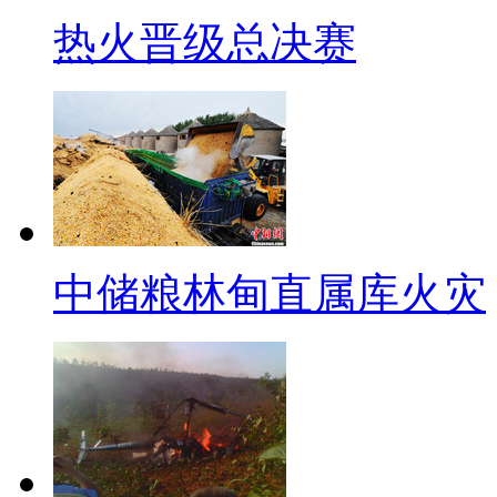
我觉得要是宣传的多了 大家
热火晋级总决赛
【同期声】北京市交管局新闻
处罚了 可能一个多小时就3起
(为什么只处罚了3起 是因为
群众对这事的知晓率肯定提高
中储粮林甸直属库火灾
【解说】据记者了解，并非每
期间，在没有执法人员的路口，
【同期声】北京市民
刚才我在光明桥底下 一个人(交