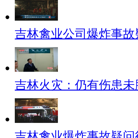
农夫山泉董事长钟睒睒承认，农
发布的饮用天然水标准，该标准
示，农夫山泉也执行国家强制标
吉林禽业公司爆炸事故
【同期】钟睒睒 农夫山泉董
浙江瓶装饮用水DB33/383
执行的是浙江省的DB33/383 
吉林火灾：仍有伤患未
那里，所以浙江向农夫山泉无需
【解说】
中国农业大学食品科学与营养工
在继续更新、某些指标更加严格
吉林禽业爆炸事故疑问