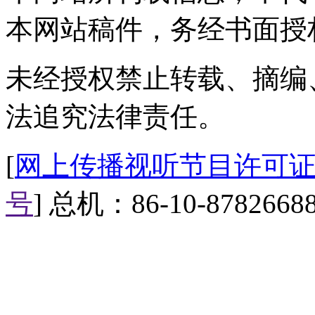
三 时事每日鲜
本网站稿件，务经书面授
【口播】炼油项目引发当地民
更加关注自身的安全需求。然而
未经授权禁止转载、摘编
年们过早地放弃了青春年少的浪
法追究法律责任。
尘，甚至连爱情都开始萦绕着铜
害，湖北中小学生恐怕连读诗歌
[
网上传播视听节目许可证（0
标题：湖北教育厅:问题字典
号
] 总机：86-10-8782668
【解说】自2013年春季开学
费提供《新华字典》。但湖北教育
字典》，媒体报道，问题字典未标
的20倍”。5月6日，湖北省教