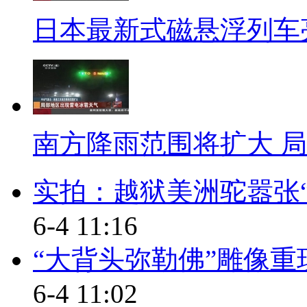
(包装上)写着矿物质的含量，
日本最新式磁悬浮列车亮
泉水，它说它自己没有写饮用天
这是他们自己的一个概念，就叫
这个说法。
南方降雨范围将扩大 
【解说】
朱毅说，标准是任何企业发展
实拍：越狱美洲驼嚣张“
脱颖而出的，面对媒体对标准的
6-4 11:16
曾因被报出“20年不喝自来水
“大背头弥勒佛”雕像重
水专业委员会主任李复兴表示，
6-4 11:02
日制定统一的饮用水标准，那么