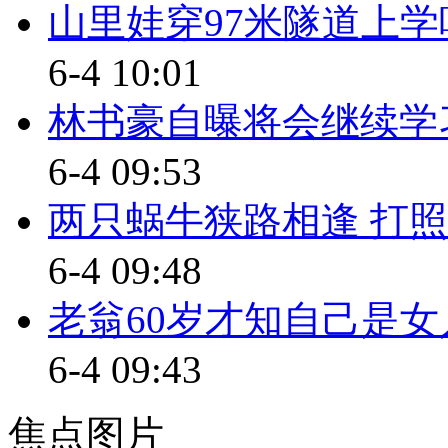
山里娃穿97米隧道上学
【口播】广播上说今儿最高温度
6-4 10:01
瞧瞧窗外，又是灰蒙蒙一片。立
林书豪自曝将会继续学
挂”温度自动调节功能。近日呢，
战，着力解决三国老百姓的呼吸
6-4 09:53
标题：中日韩合作应对PM2.
两只蜗牛狭路相逢 打照
【解说】据环球时报报道，中
6-4 09:48
县闭幕，三方发表共同声明，以解决
老翁60岁才知自己是女
尘暴问题进行了讨论，计划构建
6-4 09:43
的支持。《西日本新闻》6日分析
岛“国有化”后，中日关系陷入低
焦点图片