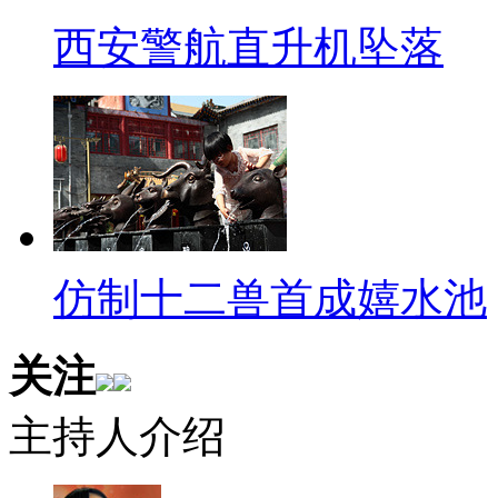
以执法力量差远了 (有交警和协管
西安警航直升机坠落
【同期声】建外永安里路口文
记者：这个路口没有(被罚行人
文明督导员：没有
记者：为什么这个路口没有
仿制十二兽首成嬉水池
文明督导员：这不加强(执法人
关注
【解说】北京市交管局有关负
灯现象，但整治行人、非机动车秩
主持人介绍
记者张楠 康登淋北京报道