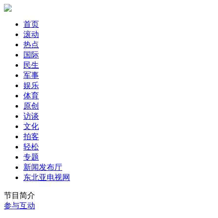
首页
滚动
热点
国际
民生
军事
娱乐
体育
原创
访谈
文化
拍客
轻松
专题
新闻发布厅
东北亚电视网
节目简介
参与互动