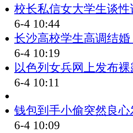
校长私信女大学生谈性话
处。
6-4 10:44
【同期】 中国医促会健康饮
长沙高校学生高调结婚
现在标准很乱，九龙治水，几
现在国家相关部门要说话了，准
6-4 10:19
一点做、应当做。
以色列女兵网上发布裸露
【解说】
6-4 10:11
中国国家卫生和计划生育委员
纯净水》、《瓶(桶)装饮用纯净
钱包到手小偷突然良心
准》等标准进行清理，将尽快整
6-4 10:09
准。