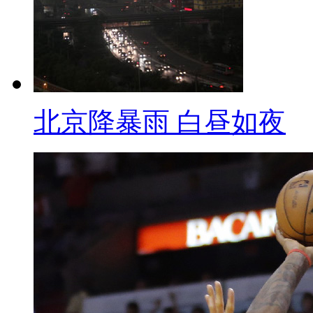
二 中新记者眼：
【标题】北京罚行人闯红灯：
【口播】前面我们说完了人们
北京降暴雨 白昼如夜
需求。这一说起行人闯红灯啊，最
起，北京市交管部门对行人闯红灯
始北京1个月就开出了2万张行人
解一下吧！
【解说】处罚制度正式实施后
在没有交警或协管员的路口，行
【正文】6日晚高峰，记者来