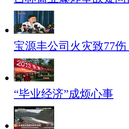
等都需要同步跟进，因为国家标
【同期】中国农业大学食品科
地方标准和企业标准不得低于
宝源丰公司火灾致77伤
些指标，你必须跟进修改。
【解说】
朱毅还指出，公众对“农夫山泉
误认为是用地下涌出的泉水制成
“毕业经济”成烦心事
泉水、误导消费之嫌。而真正“天
许可证。
【同期】中国农业大学食品科