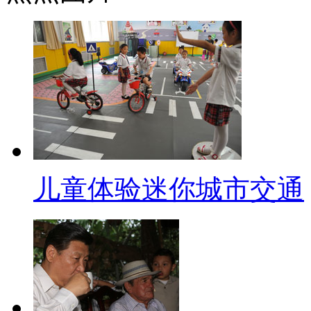
关系修复的大门。韩联社6日发
和领土纠纷矛盾频发的中日韩三
得。
标题：你可以控制你的哮喘
【解说】5月7号正是第十五个
凶，中国工程院院士钟南山曾表示
儿童体验迷你城市交通
喘的发病和症状加重有密切的关
喘”，为了普及哮喘防治知识、了
响，广州医学院等机构举办了健
了解，近年哮喘患者有年轻化趋
记者，随着儿童身体的发育和体