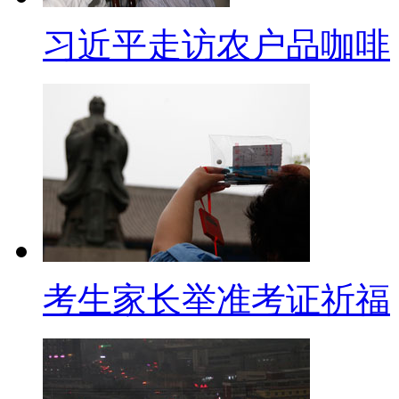
治愈的可能，且治愈率比成年人
习近平走访农户品咖啡
【同期】广州医学院第一附属医
小孩的哮喘的话，我觉得，第
院及时就医。第二个，要接受医
有点耐心，可能要坚持用药，因
要半年以上。
【口播】在马斯诺五大层次需
考生家长举准考证祈福
是这个金字塔的结构的底部，也
足的话，更不要说其他的更高层
到底还有多远呢？希望雾霾笼罩