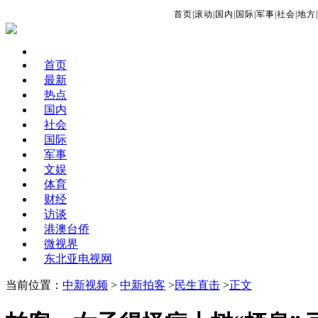
首页
|
滚动
|
国内
|
国际
|
军事
|
社会
|
地方
|
首页
最新
热点
国内
社会
国际
军事
文娱
体育
财经
访谈
港澳台侨
微视界
东北亚电视网
当前位置：
中新视频
>
中新拍客
>
民生直击
>
正文