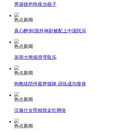
男孩错把电推当梳子
安徽一实载49人客车翻车
热点新闻
真心醉倒!国外神剧被配上中国民乐
热点新闻
走！跟着总书记去植树
呆萌大熊猫滑雪取乐
消防员救轻生者
花炮节热闹非凡
减压"枕头大战"
热点新闻
狗教练陪伴最胖猫咪 训练成功瘦身
热点新闻
纽约上演“枕头大战”
汉服仕女照相馆走红网络
司机酒驾遇交警 急速倒车逃窜
热点新闻