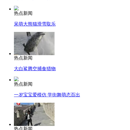
热点新闻
呆萌大熊猫滑雪取乐
热点新闻
大白鲨腾空捕食猎物
热点新闻
一岁宝宝爱模仿 学街舞萌态百出
热点新闻