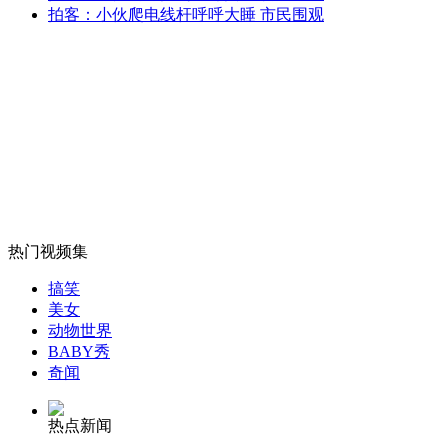
中印对峙暴露5大隐忧 警惕日本挑拨离间
拍客：小伙爬电线杆呼呼大睡 市民围观
山西运城恶犬咬伤多人 警民合力深夜将其击毙
女孩北京地铁殴打老人 痛下狠手拳打脚踢
热门视频集
无痛分娩是否安全 医生回应
搞笑
美女
外交部：反对强权政治霸凌主义
动物世界
BABY秀
奇闻
外交部：有关国家言论片面不公正
热点新闻