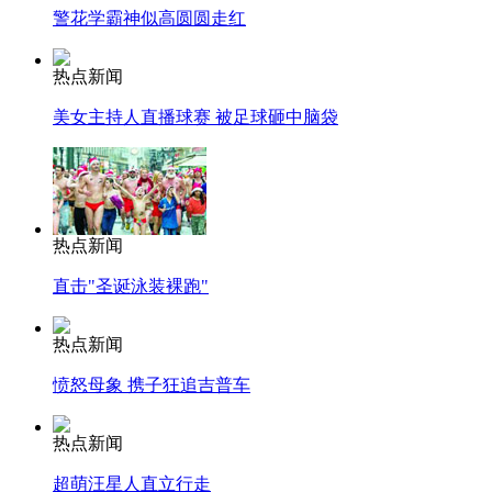
警花学霸神似高圆圆走红
热点新闻
美女主持人直播球赛 被足球砸中脑袋
热点新闻
直击"圣诞泳装裸跑"
热点新闻
愤怒母象 携子狂追吉普车
热点新闻
超萌汪星人直立行走