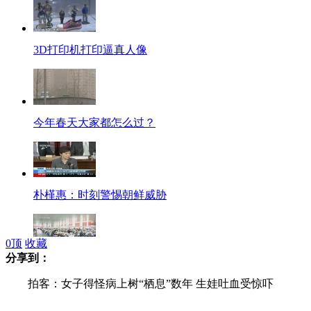
3D打印机打印逼真人像
今年春天大家都怎么过？
朴槿惠：时刻警惕朝鲜威胁
0
顶
收藏
分享到：
禽流感影响原材料缺货 羽毛羽绒制品受影响
拍客：女子得怪病上树“栖息”数年 生娃吐血受惊吓