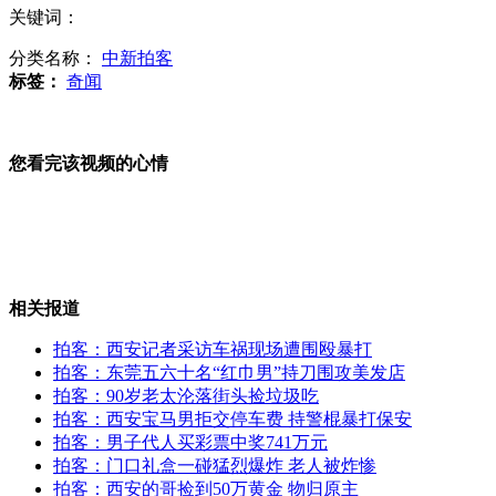
关键词：
美国发表中国军力报告 中方已提出严正交涉
分类名称：
中新拍客
标签：
奇闻
中国曾有机会收复琉球 被蒋介石断然拒绝
您看完该视频的心情
日本吞并琉球为中日钓鱼岛主权争端原因之一
相关报道
拍客：西安记者采访车祸现场遭围殴暴打
拍客：东莞五六十名“红巾男”持刀围攻美发店
日称P-3C确认中国海军编队穿冲绳岛链赴大洋
拍客：90岁老太沦落街头捡垃圾吃
拍客：西安宝马男拒交停车费 持警棍暴打保安
拍客：男子代人买彩票中奖741万元
拍客：门口礼盒一碰猛烈爆炸 老人被炸惨
拍客：西安的哥捡到50万黄金 物归原主