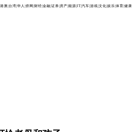
港澳
|
台湾
|
华人
|
侨网
|
财经
|
金融
|
证券
|
房产
|
能源
|
IT
|
汽车
|
游戏
|
文化
|
娱乐
|
体育
|
健康