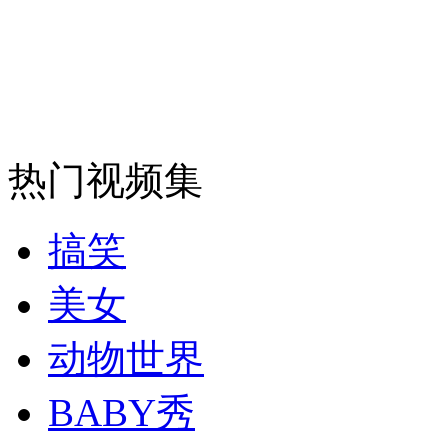
安徽一实载49人客车翻车
走！跟着总书记去植树
热门视频集
消防员救轻生者
花炮节热闹非凡
减压"枕头大战"
搞笑
美女
纽约上演“枕头大战”
动物世界
司机酒驾遇交警 急速倒车逃窜
BABY秀