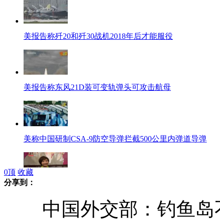
美报告称歼20和歼30战机2018年后才能服役
美报告称东风21D装可变轨弹头可攻击航母
美称中国研制CSA-9防空导弹拦截500公里内弹道导弹
0
顶
收藏
分享到：
赵薇被赞当导演更有魅力
中国外交部：钓鱼岛不