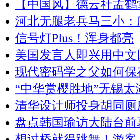
【中国风】德云社孟鹤
河北无腿老兵马三小：爬
信号灯Plus！浑身都亮
美国发言人即兴用中文
现代密码学之父如何保
“中华赏樱胜地”无锡
清华设计师投身胡同厕
盘点韩国瑜访大陆台前
想过桥就得跳舞！游客