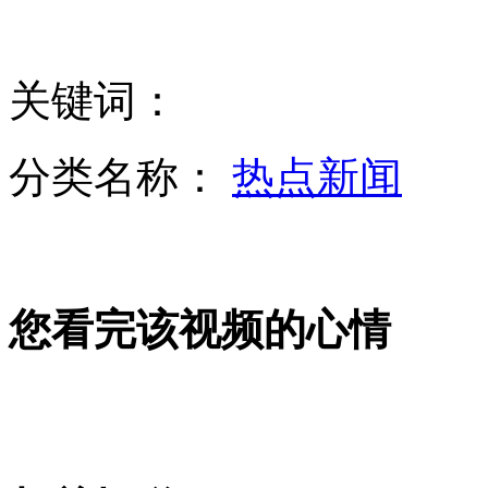
陈可辛本色回归黄晓明演"土鳖"
关键词：
实拍歼-10战机复杂气象条件下实施空中加油
分类名称：
热点新闻
美女兵因拒到酒吧接上司遭报复性侵
您看完该视频的心情
暴徒肆虐活禽 活猪欲叫醒同伴
“白衣男”持不明液体袭女性案告破:有精神病史