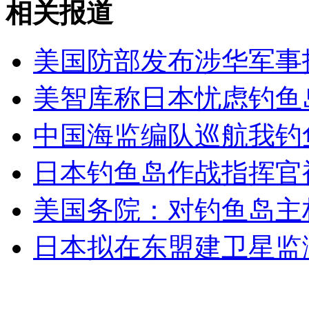
相关报道
山西运城恶犬咬伤多人 警民合力深夜将其击毙
美国防部发布涉华军事
美智库称日本忧虑钓鱼
女孩北京地铁殴打老人 痛下狠手拳打脚踢
中国海监编队巡航我钓
无痛分娩是否安全 医生回应
日本钓鱼岛作战指挥官
外交部：反对强权政治霸凌主义
美国务院：对钓鱼岛主
日本拟在东盟建卫星监
外交部：有关国家言论片面不公正