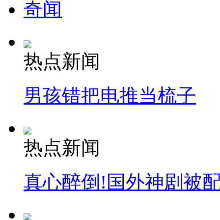
奇闻
热点新闻
男孩错把电推当梳子
热点新闻
真心醉倒!国外神剧被