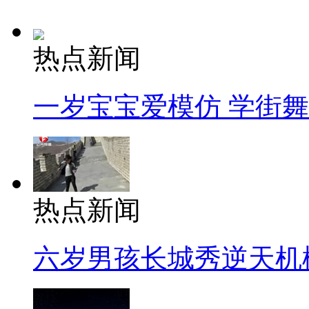
热点新闻
一岁宝宝爱模仿 学街
热点新闻
六岁男孩长城秀逆天机