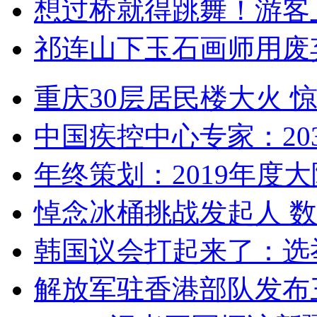
想过桥就得跳舞！游客
祁连山下玉石画师用废
重庆30层居民楼大火
中国疾控中心专家：203
年终策划：2019年度大陆
悼念冰桶挑战发起人 数百
韩国议会打起来了：选举
解放军驻香港部队发布三