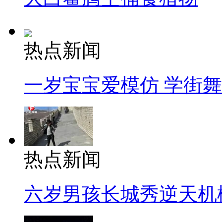
热点新闻
一岁宝宝爱模仿 学街
热点新闻
六岁男孩长城秀逆天机