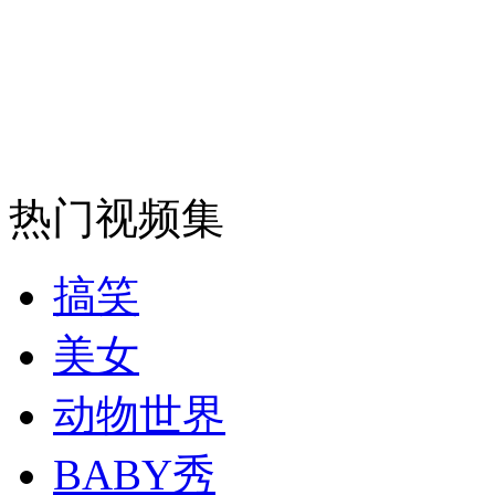
消防员救轻生者
花炮节热闹非凡
减压"枕头大战"
纽约上演“枕头大战”
司机酒驾遇交警 急速倒车逃窜
热门视频集
搞笑
美女
动物世界
BABY秀