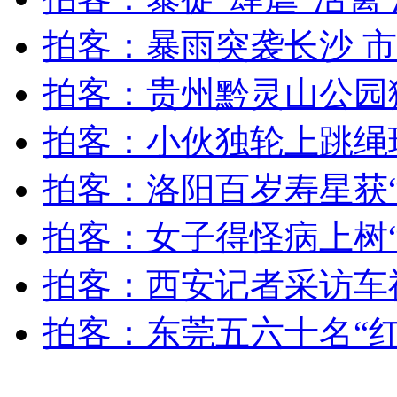
无痛分娩是否安全 医生回应
拍客：暴雨突袭长沙 市
拍客：贵州黔灵山公园猴
外交部：反对强权政治霸凌主义
拍客：小伙独轮上跳绳玩
外交部：有关国家言论片面不公正
拍客：洛阳百岁寿星获
拍客：女子得怪病上树“
安徽一实载49人客车翻车
拍客：西安记者采访车
拍客：东莞五六十名“
走！跟着总书记去植树