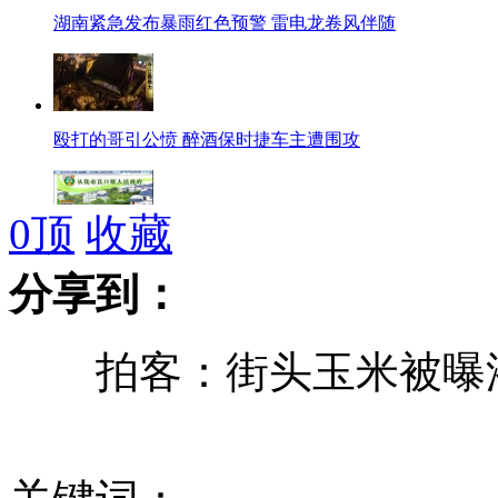
湖南紧急发布暴雨红色预警 雷电龙卷风伴随
殴打的哥引公愤 醉酒保时捷车主遭围攻
0
顶
收藏
贫困镇年接待费超百万 官方称“买土特产”
分享到：
拍客：街头玉米被曝添
饭店女服务员被同事杀害 死前曾发生性行为
车祸私了不成便打人 男子叫嚣"这是我的地盘"