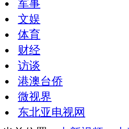
军事
文娱
体育
财经
访谈
港澳台侨
微视界
东北亚电视网