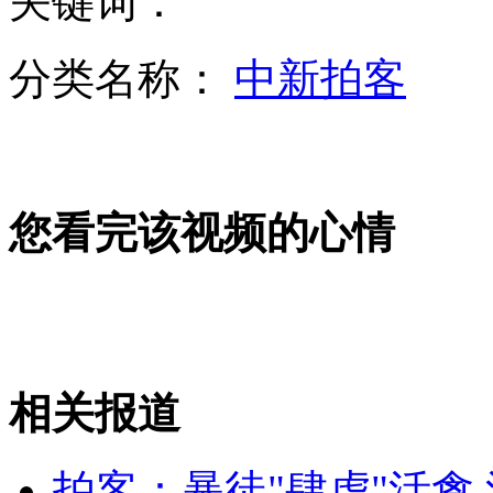
关键词：
分类名称：
中新拍客
广西桂林遭暴雨侵袭 村庄被淹没桥被冲断
男子医院砸窗轻生 女护士挨拳忍痛阻拦
您看完该视频的心情
钻石大劫案31嫌犯落网 盗窃手段如"11罗汉"
山西运城恶犬咬伤多人 警民合力深夜将其击毙
相关报道
女孩北京地铁殴打老人 痛下狠手拳打脚踢
拍客：暴徒"肆虐"活禽