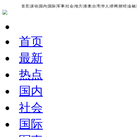
首页
|
滚动
|
国内
|
国际
|
军事
|
社会
|
地方
|
港澳
|
台湾
|
华人
|
侨网
|
财经
|
金融
|
首页
最新
热点
国内
社会
国际