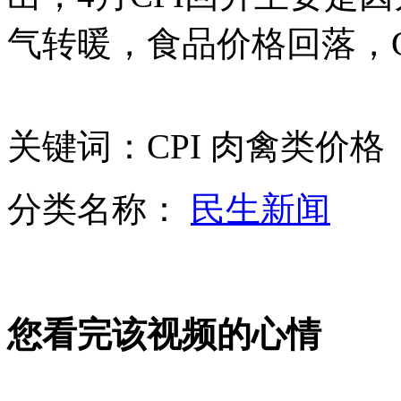
气转暖，食品价格回落，C
朴槿惠：时刻警惕朝鲜威胁
关键词：CPI 肉禽类价格
禽流感影响原材料缺货 羽毛羽绒制品受影响
分类名称：
民生新闻
美国发表中国军力报告 中方已提出严正交涉
山西运城恶犬咬伤多人 警民合力深夜将其击毙
您看完该视频的心情
女孩北京地铁殴打老人 痛下狠手拳打脚踢