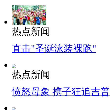
热点新闻
直击"圣诞泳装裸跑"
热点新闻
愤怒母象 携子狂追吉