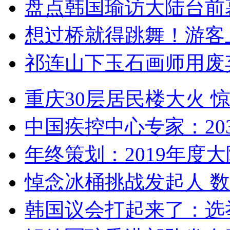
盘点韩国瑜访大陆台前
想过桥就得跳舞！游客
祁连山下玉石画师用废
重庆30层居民楼大火
中国疾控中心专家：203
年终策划：2019年度大陆
悼念冰桶挑战发起人 数百
韩国议会打起来了：选举