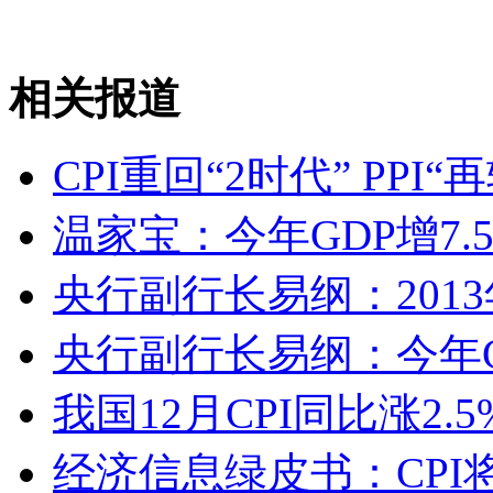
无痛分娩是否安全 医生回应
相关报道
外交部：反对强权政治霸凌主义
CPI重回“2时代” PPI“
外交部：有关国家言论片面不公正
温家宝：今年GDP增7.5
央行副行长易纲：2013
安徽一实载49人客车翻车
央行副行长易纲：今年C
我国12月CPI同比涨2.
走！跟着总书记去植树
经济信息绿皮书：CPI