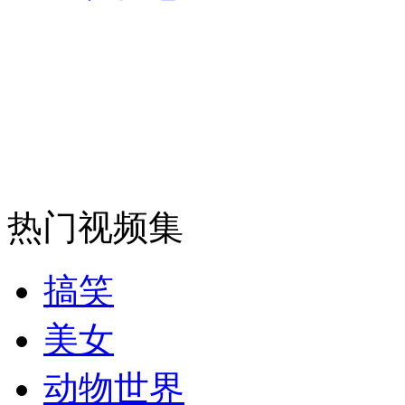
消防员救轻生者
花炮节热闹非凡
减压"枕头大战"
纽约上演“枕头大战”
司机酒驾遇交警 急速倒车逃窜
热门视频集
搞笑
美女
动物世界