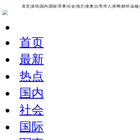
首页
|
滚动
|
国内
|
国际
|
军事
|
社会
|
地方
|
港澳
|
台湾
|
华人
|
侨网
|
财经
|
金融
|
首页
最新
热点
国内
社会
国际