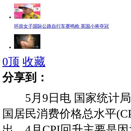
环崇女子国际公路自行车赛鸣枪 英国小将夺冠
男子劝架被咬耳朵 大呼我是路过的
0
顶
收藏
分享到：
3D打印机打印逼真人像
5月9日电 国家统计局
国居民消费价格总水平(CP
今年春天大家都怎么过？
出，4月CPI回升主要是