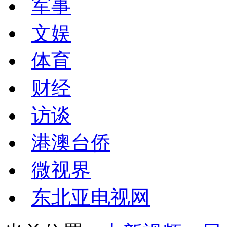
军事
文娱
体育
财经
访谈
港澳台侨
微视界
东北亚电视网