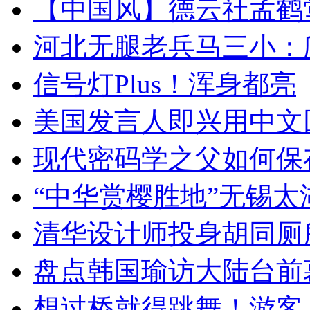
【中国风】德云社孟鹤
河北无腿老兵马三小：爬
信号灯Plus！浑身都亮
美国发言人即兴用中文
现代密码学之父如何保
“中华赏樱胜地”无锡
清华设计师投身胡同厕
盘点韩国瑜访大陆台前
想过桥就得跳舞！游客