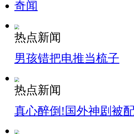
奇闻
热点新闻
男孩错把电推当梳子
热点新闻
真心醉倒!国外神剧被