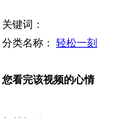
孙佳奇素颜爆乳跳水花絮
关键词：
俄胜利日红场阅兵:步行方阵人数为三年来最少
分类名称：
轻松一刻
奔驰女刮花的士 惊动大批警察
您看完该视频的心情
失落大陆亚特兰蒂斯“现身”？