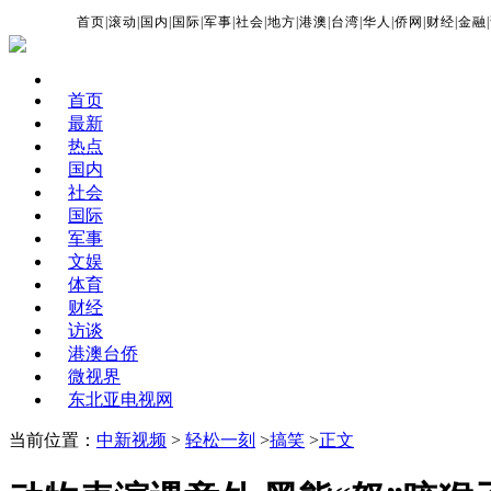
首页
|
滚动
|
国内
|
国际
|
军事
|
社会
|
地方
|
港澳
|
台湾
|
华人
|
侨网
|
财经
|
金融
|
首页
最新
热点
国内
社会
国际
军事
文娱
体育
财经
访谈
港澳台侨
微视界
东北亚电视网
当前位置：
中新视频
>
轻松一刻
>
搞笑
>
正文