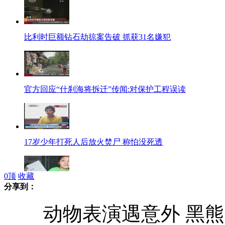
比利时巨额钻石劫掠案告破 抓获31名嫌犯
官方回应“什刹海将拆迁”传闻:对保护工程误读
17岁少年打死人后放火焚尸 称怕没死透
0
顶
收藏
分享到：
15岁脑瘫少女敲出10万字小说 成网站签约写手
动物表演遇意外 黑熊“