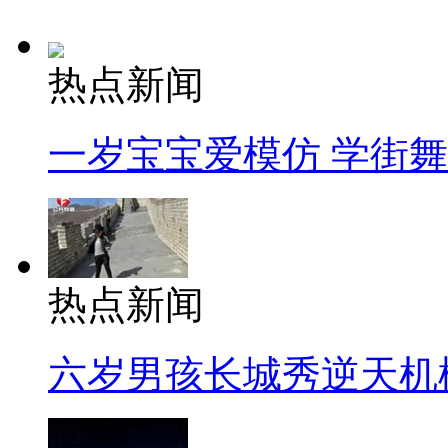
热点新闻
一岁宝宝爱模仿 学街
热点新闻
六岁男孩长城秀逆天机