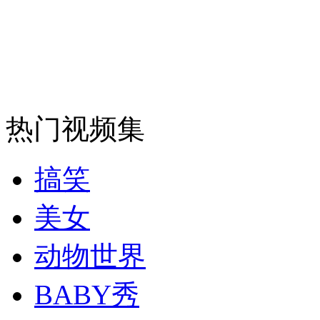
安徽一实载49人客车翻车
走！跟着总书记去植树
热门视频集
消防员救轻生者
花炮节热闹非凡
减压"枕头大战"
搞笑
美女
纽约上演“枕头大战”
动物世界
BABY秀
司机酒驾遇交警 急速倒车逃窜