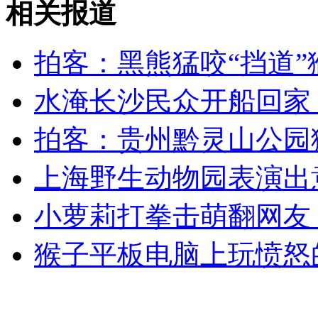
相关报道
克利夫兰十年绑架强奸案 5旬校车司机被起诉
拍客：黑熊猛咬“挡道”猴
山西运城恶犬咬伤多人 警民合力深夜将其击毙
水淹长沙民众开船回家
拍客：贵州黔灵山公园猴
女孩北京地铁殴打老人 痛下狠手拳打脚踢
上海野生动物园表演出
无痛分娩是否安全 医生回应
小萝莉打拳击萌翻网友
外交部：反对强权政治霸凌主义
猴子平板电脑上玩愤怒
外交部：有关国家言论片面不公正