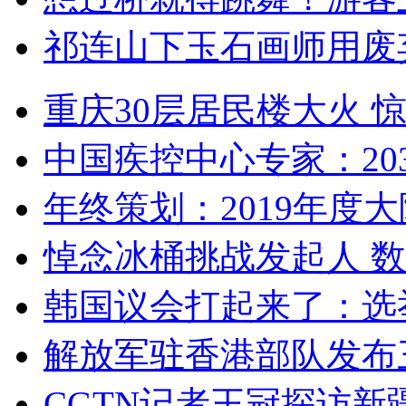
祁连山下玉石画师用废
重庆30层居民楼大火
中国疾控中心专家：203
年终策划：2019年度大陆
悼念冰桶挑战发起人 数百
韩国议会打起来了：选举
解放军驻香港部队发布三
CGTN记者王冠探访新疆