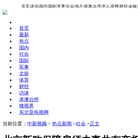
首页
|
滚动
|
国内
|
国际
|
军事
|
社会
|
地方
|
港澳
|
台湾
|
华人
|
侨网
|
财经
|
金融
|
首页
最新
热点
国内
社会
国际
军事
文娱
体育
财经
访谈
港澳台侨
微视界
东北亚电视网
当前位置：
中新视频
>
热点新闻
>
社会
>
正文