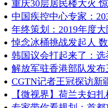
重庆30层居民楼大火
中国疾控中心专家：203
年终策划：2019年度大陆
悼念冰桶挑战发起人 数百
韩国议会打起来了：选举
解放军驻香港部队发布三
CGTN记者王冠探访新疆
【微视界】荷兰夫妇扎根青
专家带你看规划：首都功