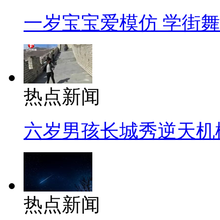
一岁宝宝爱模仿 学街
热点新闻
六岁男孩长城秀逆天机
热点新闻