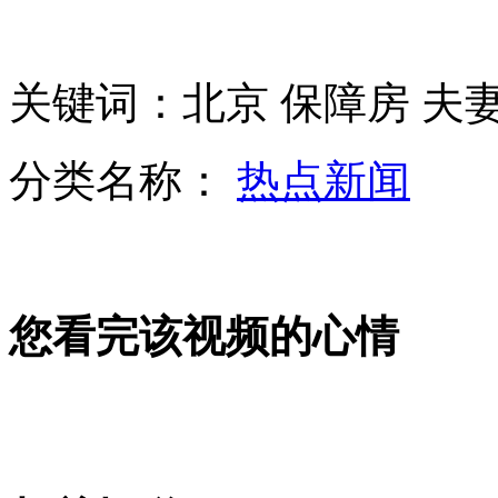
河南郑州一名H7N9患者死亡
关键词：北京 保障房 夫
台一渔民遭菲军炮击死亡
分类名称：
热点新闻
农夫工厂现场实验对比怡宝
您看完该视频的心情
浙江回应"标准门"：国地标准并行 执行就高原则