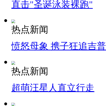
直击"圣诞泳装裸跑"
热点新闻
愤怒母象 携子狂追吉
热点新闻
超萌汪星人直立行走