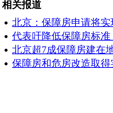
相关报道
江西赣州暴雨致城区内涝 女子爬被淹车顶求救
北京：保障房申请将实
山西运城恶犬咬伤多人 警民合力深夜将其击毙
代表吁降低保障房标准 
北京超7成保障房建在
女孩北京地铁殴打老人 痛下狠手拳打脚踢
保障房和危房改造取得
无痛分娩是否安全 医生回应
外交部：反对强权政治霸凌主义
外交部：有关国家言论片面不公正