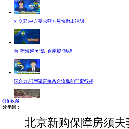
外交部:中方要求菲方尽快做出说明
台湾"海巡署"派"台南舰"驰援
国台办:强烈谴责枪杀台渔民的野蛮行径
0
顶
收藏
分享到：
雅安芦山省道210铜头段发生山体垮塌
北京新购保障房须夫