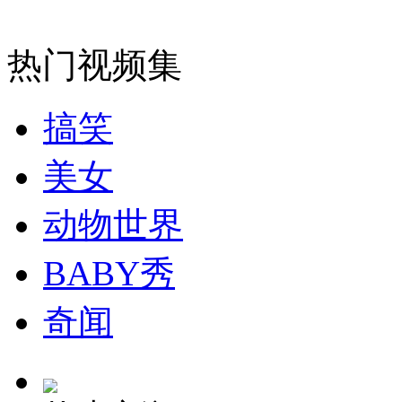
安徽一实载49人客车翻车
热门视频集
搞笑
走！跟着总书记去植树
美女
消防员救轻生者
花炮节热闹非凡
减压"枕头大战"
动物世界
BABY秀
纽约上演“枕头大战”
奇闻
司机酒驾遇交警 急速倒车逃窜