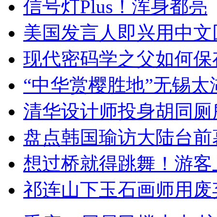
信号灯Plus！浑身都亮
美国发言人即兴用中文
现代密码学之父如何保
“中华赏樱胜地”无锡
清华设计师投身胡同厕
盘点韩国瑜访大陆台前
想过桥就得跳舞！游客
祁连山下玉石画师用废