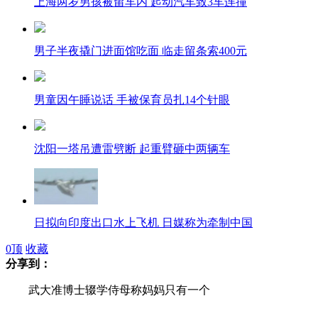
上海两岁男孩被留车内 起动汽车致3车连撞
男子半夜撬门进面馆吃面 临走留条索400元
男童因午睡说话 手被保育员扎14个针眼
沈阳一塔吊遭雷劈断 起重臂砸中两辆车
日拟向印度出口水上飞机 日媒称为牵制中国
0
顶
收藏
分享到：
武大准博士辍学侍母称妈妈只有一个
广州学位房身价暴涨 “家长疯抢 比买菜都快”