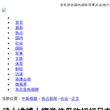
首页
|
滚动
|
国内
|
国际
|
军事
|
社会
|
地方
|
首页
最新
热点
国内
社会
国际
军事
文娱
体育
财经
访谈
港澳台侨
微视界
东北亚电视网
当前位置：
中新视频
>
热点新闻
>
社会
>
正文