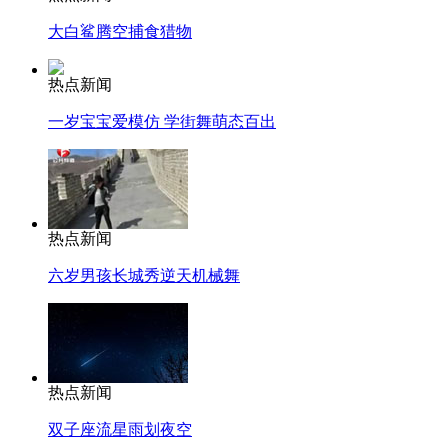
大白鲨腾空捕食猎物
热点新闻
一岁宝宝爱模仿 学街舞萌态百出
热点新闻
六岁男孩长城秀逆天机械舞
热点新闻
双子座流星雨划夜空