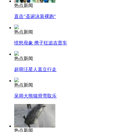
热点新闻
直击"圣诞泳装裸跑"
热点新闻
愤怒母象 携子狂追吉普车
热点新闻
超萌汪星人直立行走
热点新闻
呆萌大熊猫滑雪取乐
热点新闻