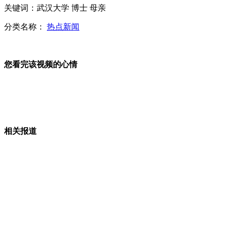
关键词：武汉大学 博士 母亲
分类名称：
热点新闻
韩媒发韩美两国总统合成照遭美媒调侃
您看完该视频的心情
网传“暴雨致阳朔被淹”照片 实为5年前照片
相关报道
海军舰艇编队隐蔽突袭演练 数枚导弹齐射
山西运城恶犬咬伤多人 警民合力深夜将其击毙