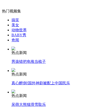
女孩北京地铁殴打老人 痛下狠手拳打脚踢
热门视频集
无痛分娩是否安全 医生回应
搞笑
美女
动物世界
外交部：反对强权政治霸凌主义
BABY秀
奇闻
外交部：有关国家言论片面不公正
热点新闻
男孩错把电推当梳子
热点新闻
安徽一实载49人客车翻车
真心醉倒!国外神剧被配上中国民乐
热点新闻
走！跟着总书记去植树
呆萌大熊猫滑雪取乐