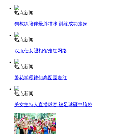
热点新闻
消防员救轻生者
花炮节热闹非凡
减压"枕头大战"
狗教练陪伴最胖猫咪 训练成功瘦身
热点新闻
纽约上演“枕头大战”
汉服仕女照相馆走红网络
热点新闻
司机酒驾遇交警 急速倒车逃窜
警花学霸神似高圆圆走红
热点新闻
美女主持人直播球赛 被足球砸中脑袋