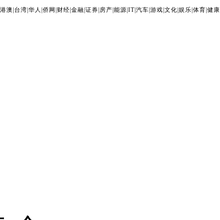
港澳
|
台湾
|
华人
|
侨网
|
财经
|
金融
|
证券
|
房产
|
能源
|
IT
|
汽车
|
游戏
|
文化
|
娱乐
|
体育
|
健康