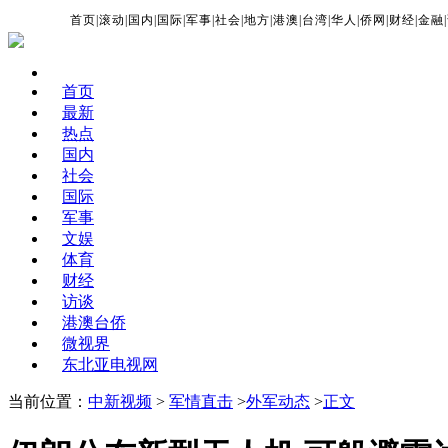
首页
|
滚动
|
国内
|
国际
|
军事
|
社会
|
地方
|
港澳
|
台湾
|
华人
|
侨网
|
财经
|
金融
|
首页
最新
热点
国内
社会
国际
军事
文娱
体育
财经
访谈
港澳台侨
微视界
东北亚电视网
当前位置：
中新视频
>
军情直击
>
外军动态
>
正文