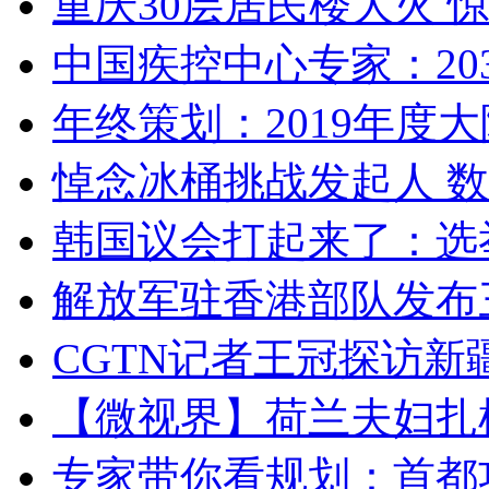
重庆30层居民楼大火
中国疾控中心专家：203
年终策划：2019年度大陆
悼念冰桶挑战发起人 数百
韩国议会打起来了：选举
解放军驻香港部队发布三
CGTN记者王冠探访新疆
【微视界】荷兰夫妇扎根青
专家带你看规划：首都功