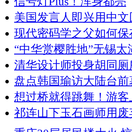
信号灯Plus！浑身都亮
美国发言人即兴用中文
现代密码学之父如何保
“中华赏樱胜地”无锡
清华设计师投身胡同厕
盘点韩国瑜访大陆台前
想过桥就得跳舞！游客
祁连山下玉石画师用废