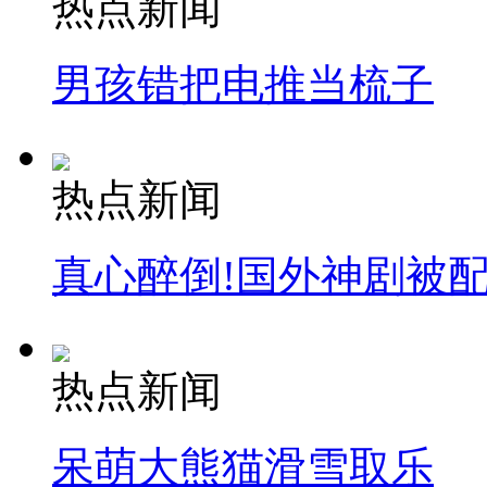
热点新闻
安徽一实载49人客车翻车
男孩错把电推当梳子
走！跟着总书记去植树
热点新闻
消防员救轻生者
花炮节热闹非凡
减压"枕头大战"
真心醉倒!国外神剧被
纽约上演“枕头大战”
热点新闻
司机酒驾遇交警 急速倒车逃窜
呆萌大熊猫滑雪取乐