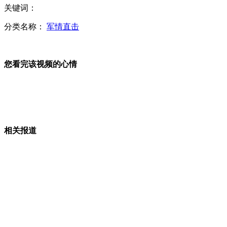
关键词：
台渔船遭菲公务船袭击：两岸网民发起网络抗议
分类名称：
军情直击
您看完该视频的心情
广州学位房调查：“不完全房产”致地段学位泡汤
珠海旧服装出口厂现红十会编织袋
相关报道
台渔船遇难者遗体解剖：应是机枪或步枪所伤