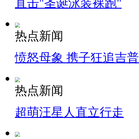
直击"圣诞泳装裸跑"
热点新闻
愤怒母象 携子狂追吉
热点新闻
超萌汪星人直立行走