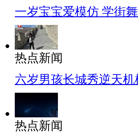
一岁宝宝爱模仿 学街
热点新闻
六岁男孩长城秀逆天机
热点新闻