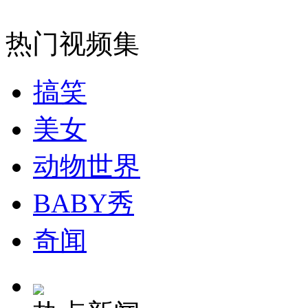
香港男子鞋底藏8斤黄金“闯关”
热门视频集
山西运城恶犬咬伤多人 警民合力深夜将其击毙
搞笑
美女
女孩北京地铁殴打老人 痛下狠手拳打脚踢
动物世界
无痛分娩是否安全 医生回应
BABY秀
外交部：反对强权政治霸凌主义
奇闻
外交部：有关国家言论片面不公正