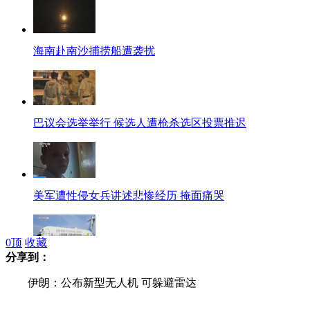
海南赴南沙捕捞船遭袭扰
巴议会选举举行 候选人遭枪杀选区投票推迟
美军遭性侵女兵讲述悲惨经历 掩面痛哭
0
顶
收藏
分享到：
美政府宣布拍卖退役“空军一号”
伊朗：公布新型无人机 可躲避雷达