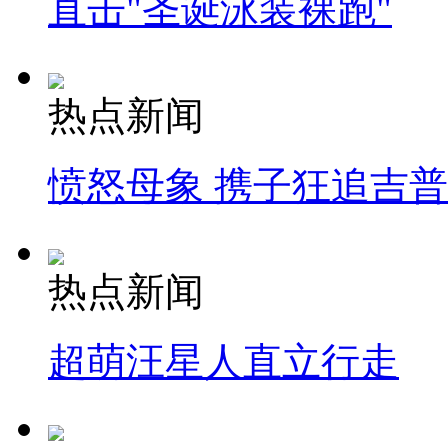
直击"圣诞泳装裸跑"
热点新闻
愤怒母象 携子狂追吉
热点新闻
超萌汪星人直立行走