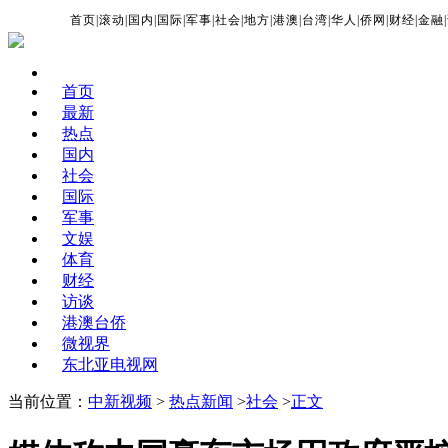
首页
|
滚动
|
国内
|
国际
|
军事
|
社会
|
地方
|
港澳
|
台湾
|
华人
|
侨网
|
财经
|
金融
|
首页
最新
热点
国内
社会
国际
军事
文娱
体育
财经
访谈
港澳台侨
微视界
东北亚电视网
当前位置：
中新视频
>
热点新闻
>
社会
>
正文