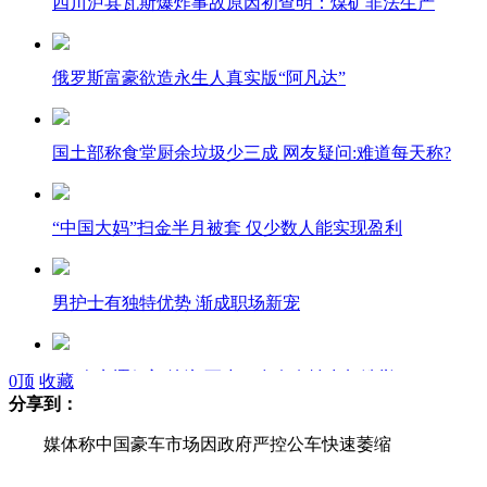
四川泸县瓦斯爆炸事故原因初查明：煤矿非法生产
俄罗斯富豪欲造永生人真实版“阿凡达”
国土部称食堂厨余垃圾少三成 网友疑问:难道每天称?
“中国大妈”扫金半月被套 仅少数人能实现盈利
男护士有独特优势 渐成职场新宠
686人竞逐伊朗总统 至少20多名女性参加选举
0
顶
收藏
分享到：
媒体称中国豪车市场因政府严控公车快速萎缩
“恨嫁女上司”穿婚纱上班 或因受结婚潮刺激