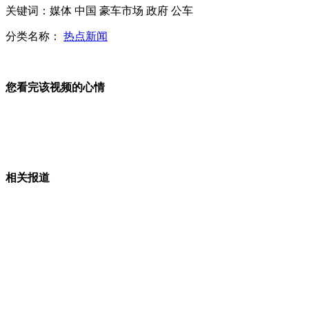
关键词：媒体 中国 豪车市场 政府 公车
我国注册男护士不足1% 有望成为职场“香饽饽”
分类名称：
热点新闻
京温商场女子坠楼事件调查
您看完该视频的心情
山西运城恶犬咬伤多人 警民合力深夜将其击毙
相关报道
女孩北京地铁殴打老人 痛下狠手拳打脚踢
无痛分娩是否安全 医生回应
外交部：反对强权政治霸凌主义