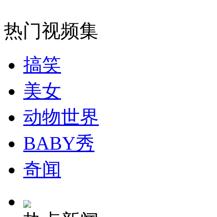
外交部：有关国家言论片面不公正
热门视频集
搞笑
安徽一实载49人客车翻车
美女
动物世界
走！跟着总书记去植树
BABY秀
消防员救轻生者
花炮节热闹非凡
减压"枕头大战"
奇闻
纽约上演“枕头大战”