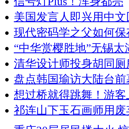
信号灯Plus！浑身都亮
美国发言人即兴用中文
现代密码学之父如何保
“中华赏樱胜地”无锡
清华设计师投身胡同厕
盘点韩国瑜访大陆台前
想过桥就得跳舞！游客
祁连山下玉石画师用废