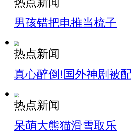
热点新闻
司机酒驾遇交警 急速倒车逃窜
男孩错把电推当梳子
热点新闻
真心醉倒!国外神剧被
热点新闻
呆萌大熊猫滑雪取乐