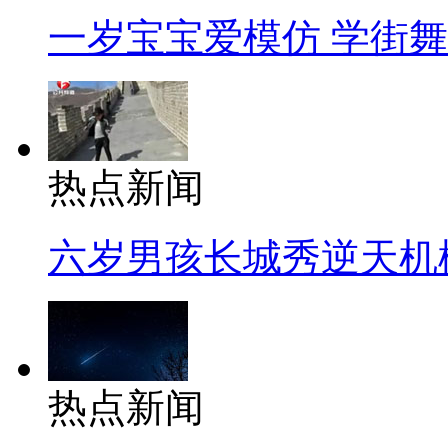
一岁宝宝爱模仿 学街
热点新闻
六岁男孩长城秀逆天机
热点新闻