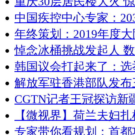
重庆30层居民楼大火
中国疾控中心专家：203
年终策划：2019年度大陆
悼念冰桶挑战发起人 数百
韩国议会打起来了：选举
解放军驻香港部队发布三
CGTN记者王冠探访新疆
【微视界】荷兰夫妇扎根青
专家带你看规划：首都功