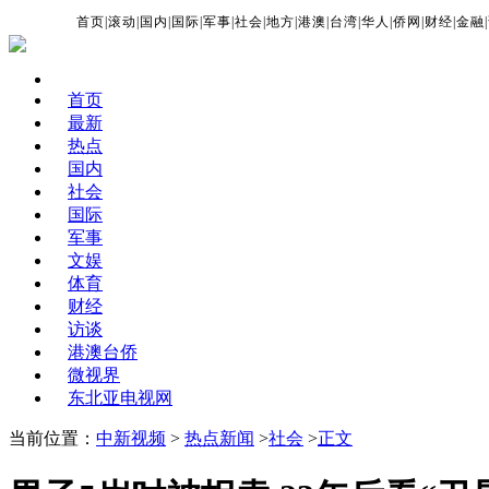
首页
|
滚动
|
国内
|
国际
|
军事
|
社会
|
地方
|
港澳
|
台湾
|
华人
|
侨网
|
财经
|
金融
|
首页
最新
热点
国内
社会
国际
军事
文娱
体育
财经
访谈
港澳台侨
微视界
东北亚电视网
当前位置：
中新视频
>
热点新闻
>
社会
>
正文