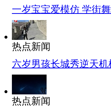
一岁宝宝爱模仿 学街
热点新闻
六岁男孩长城秀逆天机
热点新闻