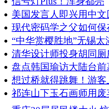
信号灯Plus！浑身都亮
美国发言人即兴用中文
现代密码学之父如何保
“中华赏樱胜地”无锡
清华设计师投身胡同厕
盘点韩国瑜访大陆台前
想过桥就得跳舞！游客
祁连山下玉石画师用废