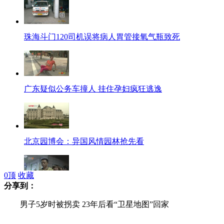
珠海斗门120司机误将病人胃管接氧气瓶致死
广东疑似公务车撞人 挂住孕妇疯狂逃逸
北京园博会：异国风情园林抢先看
0
顶
收藏
分享到：
饭馆停电 9岁男童撞碎玻璃门割断颈动脉死亡
男子5岁时被拐卖 23年后看“卫星地图”回家