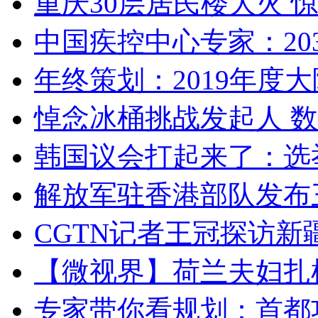
重庆30层居民楼大火
中国疾控中心专家：203
年终策划：2019年度大陆
悼念冰桶挑战发起人 数百
韩国议会打起来了：选举
解放军驻香港部队发布三
CGTN记者王冠探访新疆
【微视界】荷兰夫妇扎根青
专家带你看规划：首都功