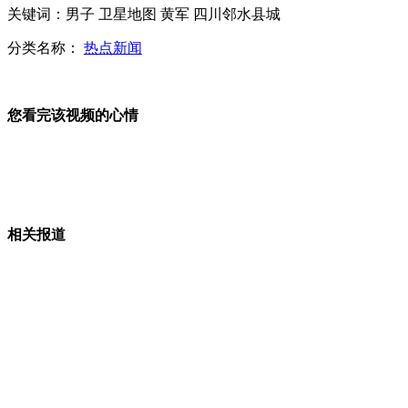
关键词：男子 卫星地图 黄军 四川邻水县城
六旬翁送26岁女友奔驰现金后仍被偷窃洗劫
分类名称：
热点新闻
您看完该视频的心情
广州大学城商户清晨遭强拆 店员从店内被扔出
美国司法部拒绝解释获取通话记录原因
相关报道
东莞治安员非法倒卖被查扣摩托车