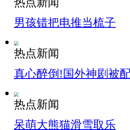
热点新闻
安徽一实载49人客车翻车
男孩错把电推当梳子
走！跟着总书记去植树
热点新闻
消防员救轻生者
花炮节热闹非凡
减压"枕头大战"
真心醉倒!国外神剧被
纽约上演“枕头大战”
热点新闻
司机酒驾遇交警 急速倒车逃窜
呆萌大熊猫滑雪取乐