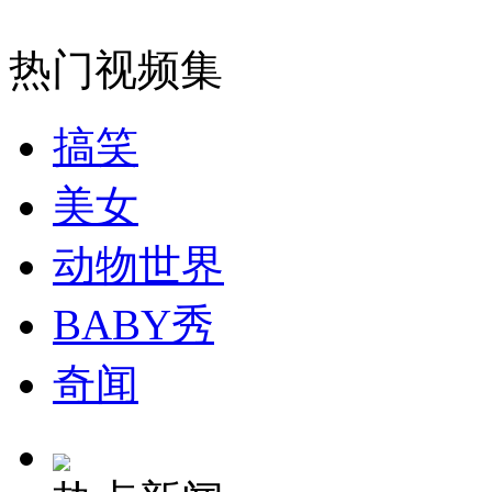
黑龙江农民春耕翻地 翻出一枚500斤炮弹
热门视频集
山西运城恶犬咬伤多人 警民合力深夜将其击毙
搞笑
美女
女孩北京地铁殴打老人 痛下狠手拳打脚踢
动物世界
无痛分娩是否安全 医生回应
BABY秀
外交部：反对强权政治霸凌主义
奇闻
外交部：有关国家言论片面不公正