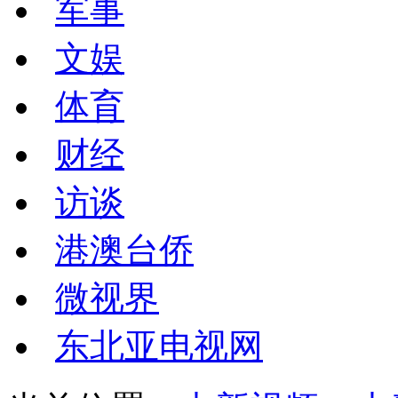
军事
文娱
体育
财经
访谈
港澳台侨
微视界
东北亚电视网