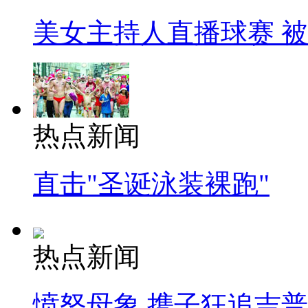
美女主持人直播球赛 
热点新闻
直击"圣诞泳装裸跑"
热点新闻
愤怒母象 携子狂追吉