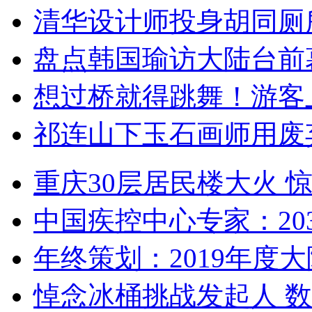
清华设计师投身胡同厕
盘点韩国瑜访大陆台前
想过桥就得跳舞！游客
祁连山下玉石画师用废
重庆30层居民楼大火
中国疾控中心专家：203
年终策划：2019年度大陆
悼念冰桶挑战发起人 数百