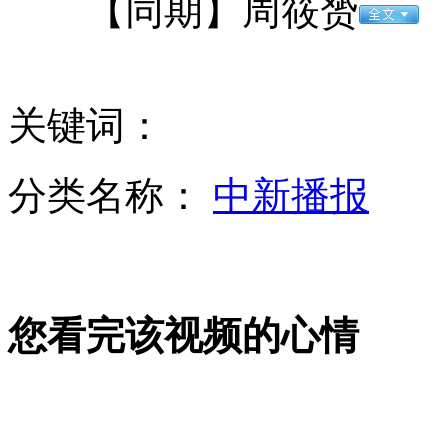
【同期】周筱赟
饭馆停电 9岁男童撞碎玻璃门割断颈动脉死亡
关键词：
分类名称：
中新播报
六旬翁送26岁女友奔驰现金后仍被洗劫
广州大学城商户清晨遭强拆 店员从店内被扔出
您看完该视频的心情
山西运城恶犬咬伤多人 警民合力深夜将其击毙