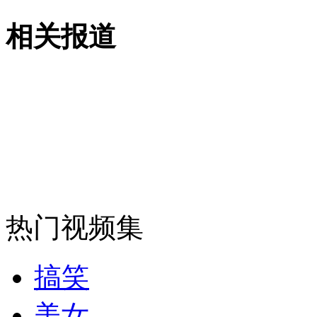
女孩北京地铁殴打老人 痛下狠手拳打脚踢
相关报道
无痛分娩是否安全 医生回应
外交部：反对强权政治霸凌主义
外交部：有关国家言论片面不公正
热门视频集
安徽一实载49人客车翻车
搞笑
美女