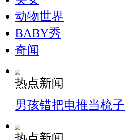
走！跟着总书记去植树
动物世界
消防员救轻生者
花炮节热闹非凡
减压"枕头大战"
BABY秀
奇闻
纽约上演“枕头大战”
热点新闻
司机酒驾遇交警 急速倒车逃窜
男孩错把电推当梳子
热点新闻