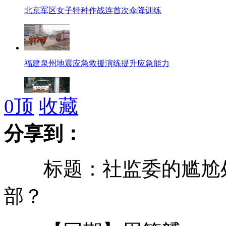
北京军区女子特种作战连首次伞降训练
福建泉州地震应急救援演练提升应急能力
0
顶
收藏
珠海斗门120司机误将病人胃管接氧气瓶致死
分享到：
标题：社监委的尴尬处
广东疑似公务车撞人 挂住孕妇疯狂逃逸
部？
北京园博会：异国风情园林抢先看