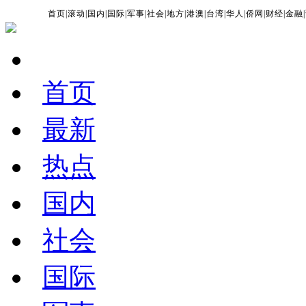
首页
|
滚动
|
国内
|
国际
|
军事
|
社会
|
地方
|
港澳
|
台湾
|
华人
|
侨网
|
财经
|
金融
|
首页
最新
热点
国内
社会
国际