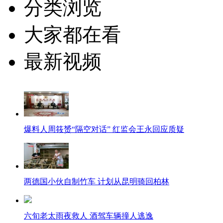
分类浏览
大家都在看
最新视频
爆料人周筱赟“隔空对话” 红监会王永回应质疑
两德国小伙自制竹车 计划从昆明骑回柏林
六旬老太雨夜救人 酒驾车辆撞人逃逸