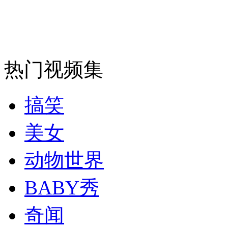
无痛分娩是否安全 医生回应
外交部：反对强权政治霸凌主义
热门视频集
外交部：有关国家言论片面不公正
搞笑
安徽一实载49人客车翻车
美女
动物世界
BABY秀
走！跟着总书记去植树
奇闻
消防员救轻生者
花炮节热闹非凡
减压"枕头大战"