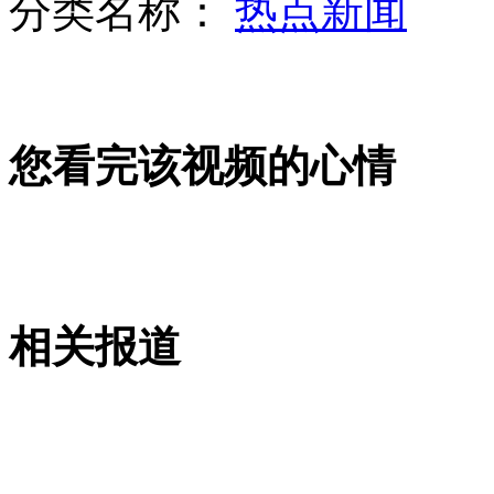
分类名称：
热点新闻
实拍海南32艘渔船组队赴南沙打渔首次试钓
您看完该视频的心情
外交部：对桥下彻慰安妇言论表示震惊和强烈愤慨
山西运城恶犬咬伤多人 警民合力深夜将其击毙
相关报道
女孩北京地铁殴打老人 痛下狠手拳打脚踢