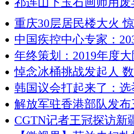
祁连山下玉石画师用废
重庆30层居民楼大火
中国疾控中心专家：203
年终策划：2019年度大陆
悼念冰桶挑战发起人 数百
韩国议会打起来了：选举
解放军驻香港部队发布三
CGTN记者王冠探访新疆