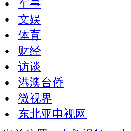
军事
文娱
体育
财经
访谈
港澳台侨
微视界
东北亚电视网