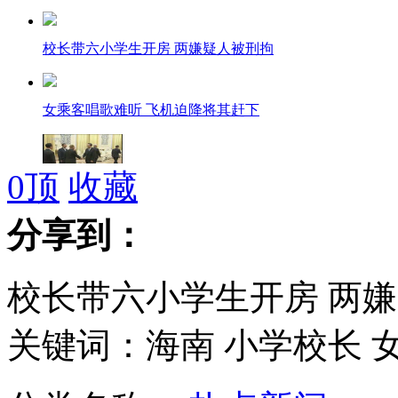
校长带六小学生开房 两嫌疑人被刑拘
女乘客唱歌难听 飞机迫降将其赶下
0
顶
收藏
俞正声会见台湾退役将领
分享到：
校长带六小学生开房 两
全国春播过七成 先进技术保产量
关键词：海南 小学校长 女
央视记者质问:菲选举比台渔民生命还重要?