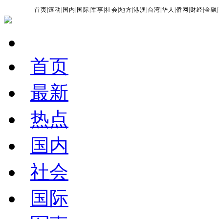
首页
|
滚动
|
国内
|
国际
|
军事
|
社会
|
地方
|
港澳
|
台湾
|
华人
|
侨网
|
财经
|
金融
|
首页
最新
热点
国内
社会
国际