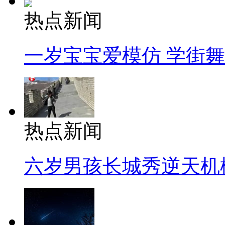
热点新闻
一岁宝宝爱模仿 学街
热点新闻
六岁男孩长城秀逆天机