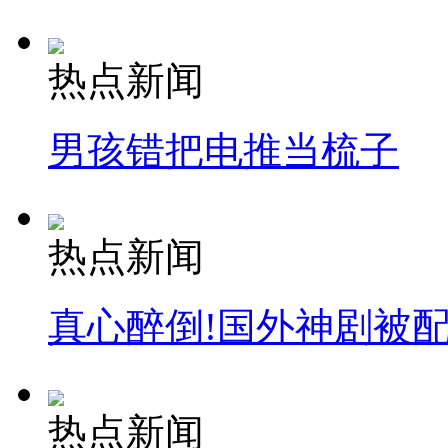
热点新闻
纽约上演“枕头大战”
男孩错把电推当梳子
司机酒驾遇交警 急速倒车逃窜
热点新闻
真心醉倒!国外神剧被
热点新闻