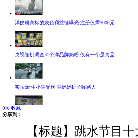
洋奶粉商标的灰色利益链曝光:注册仅需5000元
央视随机调查31个洋品牌奶粉 仅有一个是真品
实拍:新生小鸟受伤 鸟妈妈护子啄路人
0
顶
收藏
分享到：
专家：中外奶粉配方标准并无不同
【标题】跳水节目十大