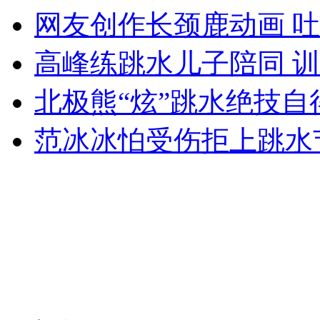
安徽一实载49人客车翻车
网友创作长颈鹿动画 
高峰练跳水儿子陪同 
走！跟着总书记去植树
北极熊“炫”跳水绝技自
范冰冰怕受伤拒上跳水
消防员救轻生者
花炮节热闹非凡
减压"枕头大战"
纽约上演“枕头大战”
司机酒驾遇交警 急速倒车逃窜