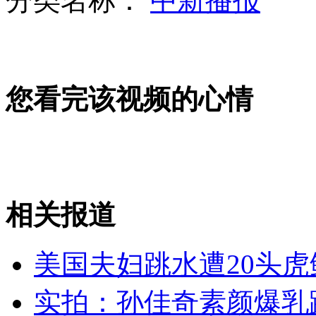
分类名称：
中新播报
山西运城恶犬咬伤多人 警民合力深夜将其击毙
您看完该视频的心情
女孩北京地铁殴打老人 痛下狠手拳打脚踢
无痛分娩是否安全 医生回应
外交部：反对强权政治霸凌主义
相关报道
外交部：有关国家言论片面不公正
美国夫妇跳水遭20头
实拍：孙佳奇素颜爆乳