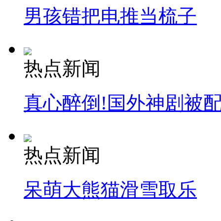
男孩错把电推当梳子
热点新闻
真心醉倒!国外神剧被
热点新闻
呆萌大熊猫滑雪取乐