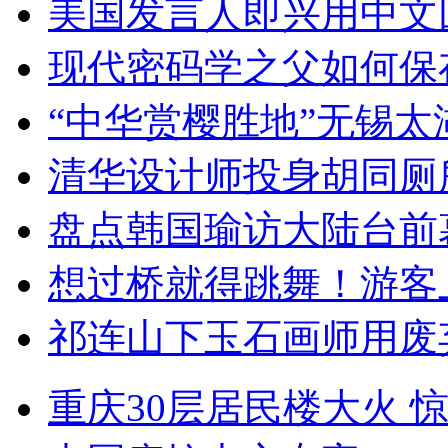
美国发言人即兴用中文
现代密码学之父如何保
“中华赏樱胜地”无锡
清华设计师投身胡同厕
盘点韩国瑜访大陆台前
想过桥就得跳舞！游客
祁连山下玉石画师用废
重庆30层居民楼大火