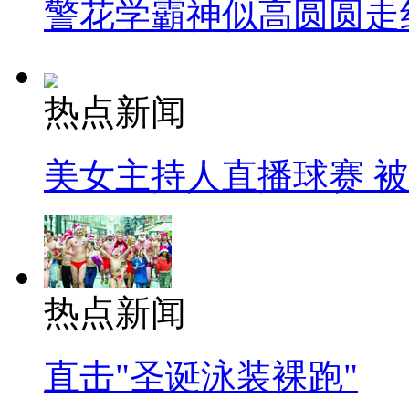
警花学霸神似高圆圆走
热点新闻
美女主持人直播球赛 
热点新闻
直击"圣诞泳装裸跑"