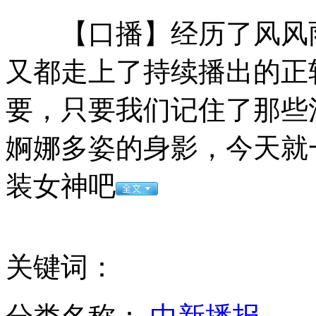
【口播】经历了风风雨
武汉一高中禁止学生用手机 一经发现当众砸毁
又都走上了持续播出的正
要，只要我们记住了那些
纽贝贝回应代理商是汽车修理厂：失误造成
婀娜多姿的身影，今天就
装女神吧
西安现最牛保安 自学3年考上研究生
青岛国际车展开幕 新车密集发布
关键词：
日本艺人用一根羽毛表演完美平衡