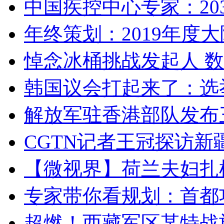
中国疾控中心专家：203
年终策划：2019年度大陆
悼念冰桶挑战发起人 数百
韩国议会打起来了：选举
解放军驻香港部队发布三
CGTN记者王冠探访新疆
【微视界】荷兰夫妇扎根青
专家带你看规划：首都功
超燃！西藏军区某特战