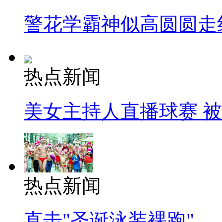
警花学霸神似高圆圆走
热点新闻
美女主持人直播球赛 
热点新闻
直击"圣诞泳装裸跑"