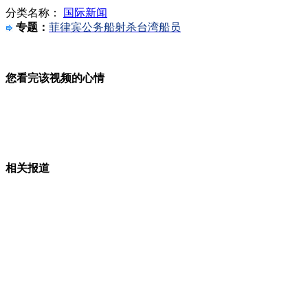
分类名称：
国际新闻
专题：
菲律宾公务船射杀台湾船员
长春86岁老顽童变身“数码达人” 玩转微信
您看完该视频的心情
日方声称不明潜艇周日出现在冲绳近海
相关报道
安倍登"731"编号军机照片引发争议
监控实拍怀胎8月孕妇尾随行人盗窃