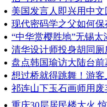
美国发言人即兴用中文
现代密码学之父如何保
“中华赏樱胜地”无锡
清华设计师投身胡同厕
盘点韩国瑜访大陆台前
想过桥就得跳舞！游客
祁连山下玉石画师用废
重庆30层居民楼大火