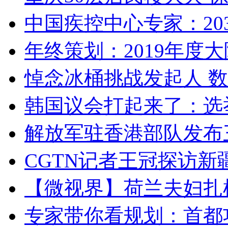
中国疾控中心专家：203
年终策划：2019年度大陆
悼念冰桶挑战发起人 数百
韩国议会打起来了：选举
解放军驻香港部队发布三
CGTN记者王冠探访新疆
【微视界】荷兰夫妇扎根青
专家带你看规划：首都功