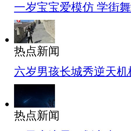
一岁宝宝爱模仿 学街
热点新闻
六岁男孩长城秀逆天机
热点新闻