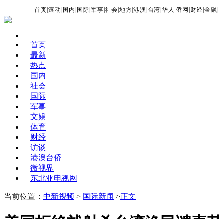
首页
|
滚动
|
国内
|
国际
|
军事
|
社会
|
地方
|
港澳
|
台湾
|
华人
|
侨网
|
财经
|
金融
|
首页
最新
热点
国内
社会
国际
军事
文娱
体育
财经
访谈
港澳台侨
微视界
东北亚电视网
当前位置：
中新视频
>
国际新闻
>
正文