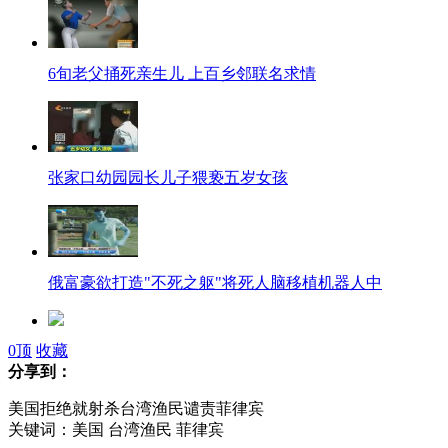
6旬老父捅死亲生儿 上百乡邻联名求情
张家口幼园园长儿子猥亵五岁女孩
俄富豪欲打造"不死之躯"将死人脑移植机器人中
0
顶
收藏
男子持刀抢劫扔下200元称“封口费”
分享到：
美国拒绝就射杀台湾渔民谴责菲律宾
小偷入室盗窃被追 跳墙装艾滋病
关键词：美国 台湾渔民 菲律宾