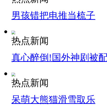
男孩错把电推当梳子
走！跟着总书记去植树
热点新闻
消防员救轻生者
花炮节热闹非凡
减压"枕头大战"
真心醉倒!国外神剧被
纽约上演“枕头大战”
热点新闻
司机酒驾遇交警 急速倒车逃窜
呆萌大熊猫滑雪取乐