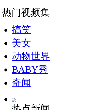
山西运城恶犬咬伤多人 警民合力深夜将其击毙
热门视频集
搞笑
女孩北京地铁殴打老人 痛下狠手拳打脚踢
美女
无痛分娩是否安全 医生回应
动物世界
外交部：反对强权政治霸凌主义
BABY秀
外交部：有关国家言论片面不公正
奇闻
安徽一实载49人客车翻车
热点新闻