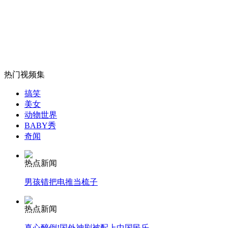
山西运城恶犬咬伤多人 警民合力深夜将其击毙
女孩北京地铁殴打老人 痛下狠手拳打脚踢
热门视频集
无痛分娩是否安全 医生回应
搞笑
美女
动物世界
BABY秀
外交部：反对强权政治霸凌主义
奇闻
热点新闻
外交部：有关国家言论片面不公正
男孩错把电推当梳子
热点新闻
安徽一实载49人客车翻车
真心醉倒!国外神剧被配上中国民乐