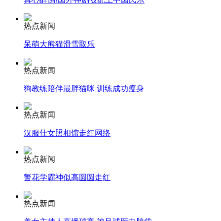
热点新闻
呆萌大熊猫滑雪取乐
走！跟着总书记去植树
热点新闻
消防员救轻生者
花炮节热闹非凡
减压"枕头大战"
狗教练陪伴最胖猫咪 训练成功瘦身
热点新闻
汉服仕女照相馆走红网络
纽约上演“枕头大战”
热点新闻
司机酒驾遇交警 急速倒车逃窜
警花学霸神似高圆圆走红
热点新闻