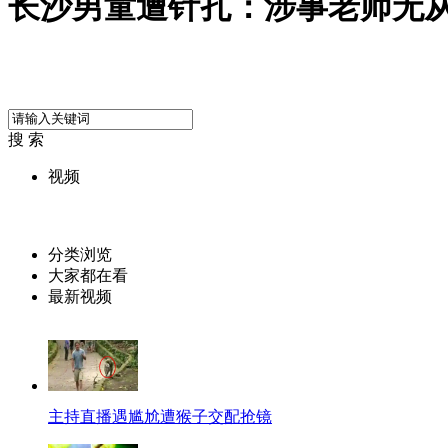
长沙男童遭针扎：涉事老师无
搜 索
视频
分类浏览
大家都在看
最新视频
主持直播遇尴尬遭猴子交配抢镜