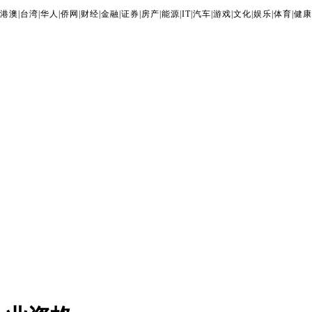
港澳
|
台湾
|
华人
|
侨网
|
财经
|
金融
|
证券
|
房产
|
能源
|
IT
|
汽车
|
游戏
|
文化
|
娱乐
|
体育
|
健康