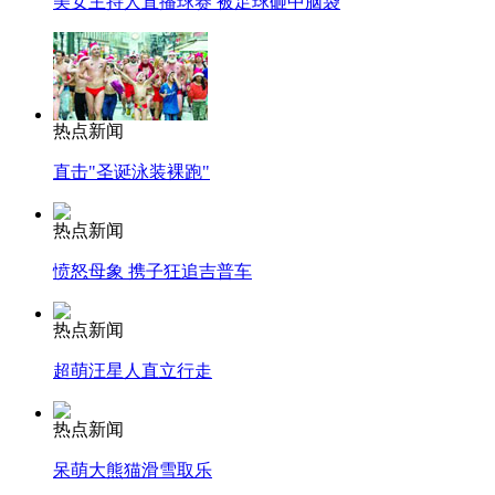
美女主持人直播球赛 被足球砸中脑袋
热点新闻
直击"圣诞泳装裸跑"
热点新闻
愤怒母象 携子狂追吉普车
热点新闻
超萌汪星人直立行走
热点新闻
呆萌大熊猫滑雪取乐