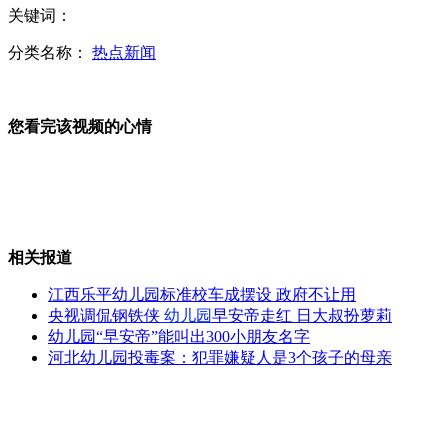
关键词：
无照奥迪敞篷车凌晨失控飞奔
分类名称：
热点新闻
沙特留学生端高压锅送美食遭FBI围捕
您看完该视频的心情
中国多地观测"不明飞行物" 外媒疑为反导试验
相关报道
江西乐平幼儿园标准校车成摆设 政府不让用
央视调侃钢铁侠
幼儿园
早安帝走红 日大叔扮萝莉
黑作坊制2千万假"护舒宝""苏菲" 工厂破旧不堪
幼儿园“早安帝”能叫出300小朋友名字
河北幼儿园投毒案：犯罪嫌疑人是3个孩子的母亲
老师群发短信指责学生不洗澡