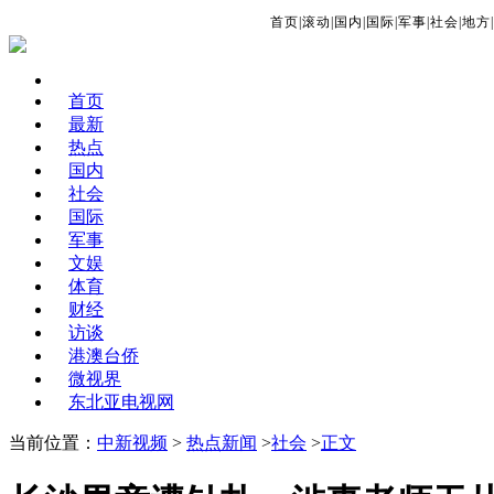
首页
|
滚动
|
国内
|
国际
|
军事
|
社会
|
地方
|
首页
最新
热点
国内
社会
国际
军事
文娱
体育
财经
访谈
港澳台侨
微视界
东北亚电视网
当前位置：
中新视频
>
热点新闻
>
社会
>
正文