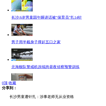
长沙:6岁男童因午睡讲话被“保育员”扎14针
男子用半截身子撑起五口之家
北海舰队警戒机连续跨昼夜侦察预警训练
0
顶
收藏
分享到：
洋奶粉乱象调查：纽贝贝奶粉成本不到70元
长沙男童遭针扎：涉事老师无从业资格