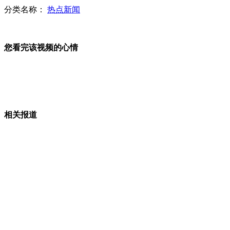
分类名称：
热点新闻
河北高阳女子难忍家暴 杀夫分尸
您看完该视频的心情
6旬老父捅死亲生儿 上百乡邻联名求情
相关报道
张家口幼园园长儿子猥亵五岁女孩
俄富豪欲打造"不死之躯"将死人脑移植机器人中
男子持刀抢劫扔下200元称“封口费”