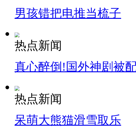
安徽一实载49人客车翻车
男孩错把电推当梳子
走！跟着总书记去植树
热点新闻
消防员救轻生者
花炮节热闹非凡
减压"枕头大战"
真心醉倒!国外神剧被
纽约上演“枕头大战”
热点新闻
司机酒驾遇交警 急速倒车逃窜
呆萌大熊猫滑雪取乐