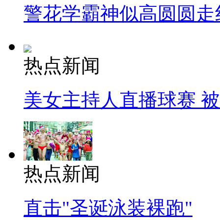
警花学霸神似高圆圆走
热点新闻
美女主持人直播球赛 
热点新闻
直击"圣诞泳装裸跑"