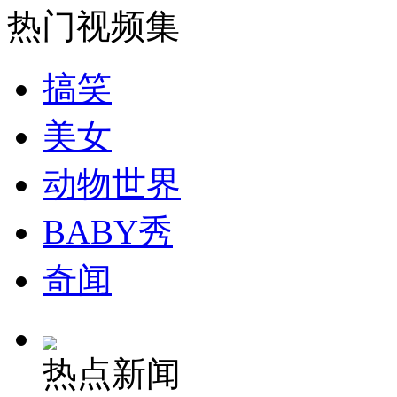
热门视频集
山西运城恶犬咬伤多人 警民合力深夜将其击毙
搞笑
美女
女孩北京地铁殴打老人 痛下狠手拳打脚踢
动物世界
无痛分娩是否安全 医生回应
BABY秀
外交部：反对强权政治霸凌主义
奇闻
外交部：有关国家言论片面不公正
热点新闻