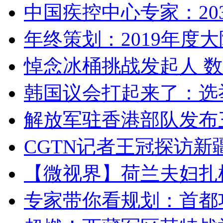
中国疾控中心专家：203
年终策划：2019年度大陆
悼念冰桶挑战发起人 数百
韩国议会打起来了：选举
解放军驻香港部队发布三
CGTN记者王冠探访新疆
【微视界】荷兰夫妇扎根青
专家带你看规划：首都功