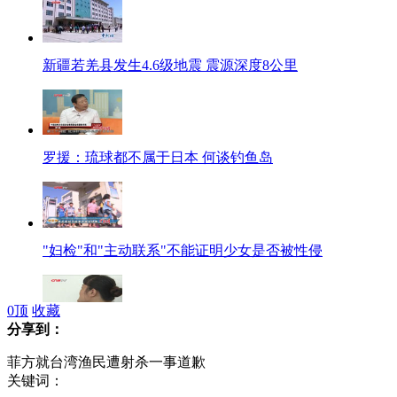
新疆若羌县发生4.6级地震 震源深度8公里
罗援：琉球都不属于日本 何谈钓鱼岛
"妇检"和"主动联系"不能证明少女是否被性侵
0
顶
收藏
分享到：
家长质疑开房事件鉴定结果
菲方就台湾渔民遭射杀一事道歉
关键词：