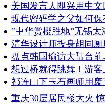
美国发言人即兴用中文
现代密码学之父如何保
“中华赏樱胜地”无锡
清华设计师投身胡同厕
盘点韩国瑜访大陆台前
想过桥就得跳舞！游客
祁连山下玉石画师用废
重庆30层居民楼大火