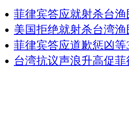
6旬老父捅死亲生儿 上百乡邻联名求情
菲律宾答应就射杀台渔
山西运城恶犬咬伤多人 警民合力深夜将其击毙
美国拒绝就射杀台湾渔
菲律宾答应道歉惩凶等
女孩北京地铁殴打老人 痛下狠手拳打脚踢
台湾抗议声浪升高促菲
无痛分娩是否安全 医生回应
外交部：反对强权政治霸凌主义
外交部：有关国家言论片面不公正