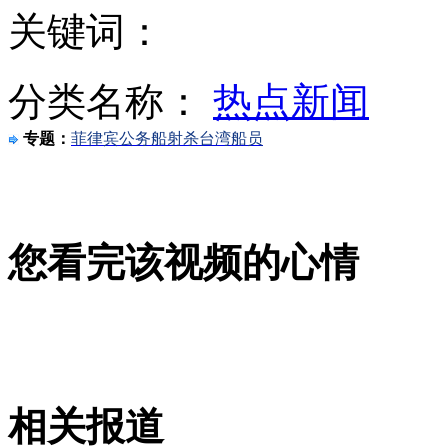
关键词：
罗援：琉球都不属于日本 何谈钓鱼岛
分类名称：
热点新闻
专题：
菲律宾公务船射杀台湾船员
"妇检"和"主动联系"不能证明少女是否被性侵
您看完该视频的心情
家长质疑开房事件鉴定结果
河北高阳女子难忍家暴 杀夫分尸
相关报道