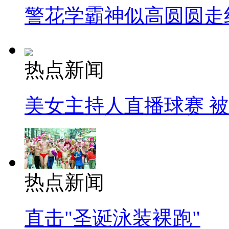
警花学霸神似高圆圆走
热点新闻
美女主持人直播球赛 
热点新闻
直击"圣诞泳装裸跑"