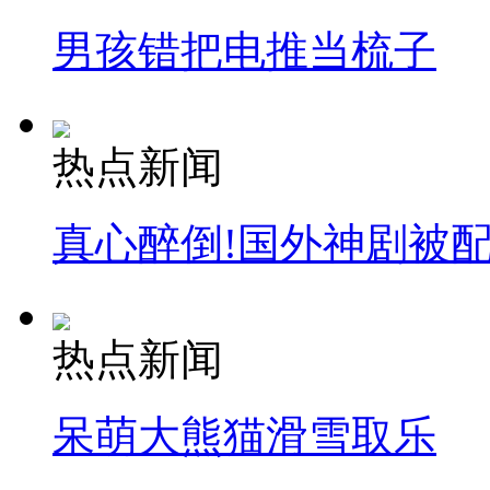
男孩错把电推当梳子
热点新闻
真心醉倒!国外神剧被
热点新闻
呆萌大熊猫滑雪取乐