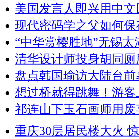
美国发言人即兴用中文
现代密码学之父如何保
“中华赏樱胜地”无锡
清华设计师投身胡同厕
盘点韩国瑜访大陆台前
想过桥就得跳舞！游客
祁连山下玉石画师用废
重庆30层居民楼大火