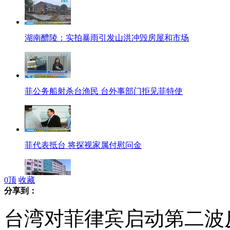
湖南醴陵：实拍暴雨引发山洪冲毁房屋和市场
菲公务船射杀台渔民 台外事部门拒见菲特使
菲代表抵台 将探视家属付慰问金
0
顶
收藏
分享到：
新疆若羌县发生4.6级地震 震源深度8公里
台湾对菲律宾启动第二波