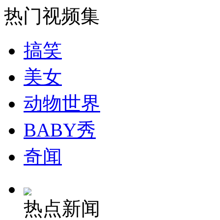
热门视频集
安徽一实载49人客车翻车
搞笑
美女
走！跟着总书记去植树
动物世界
消防员救轻生者
花炮节热闹非凡
减压"枕头大战"
BABY秀
奇闻
纽约上演“枕头大战”
热点新闻
司机酒驾遇交警 急速倒车逃窜