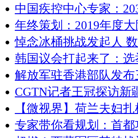
中国疾控中心专家：203
年终策划：2019年度大陆
悼念冰桶挑战发起人 数百
韩国议会打起来了：选举
解放军驻香港部队发布三
CGTN记者王冠探访新疆
【微视界】荷兰夫妇扎根青
专家带你看规划：首都功