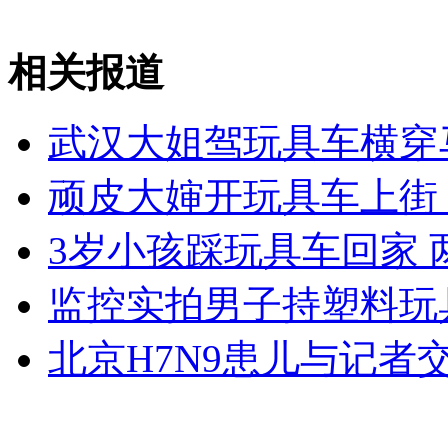
相关报道
女孩北京地铁殴打老人 痛下狠手拳打脚踢
武汉大姐驾玩具车横穿
无痛分娩是否安全 医生回应
顽皮大婶开玩具车上街
外交部：反对强权政治霸凌主义
3岁小孩踩玩具车回家 
外交部：有关国家言论片面不公正
监控实拍男子持塑料玩
北京H7N9患儿与记者
安徽一实载49人客车翻车