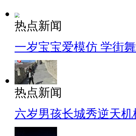
热点新闻
一岁宝宝爱模仿 学街
热点新闻
六岁男孩长城秀逆天机