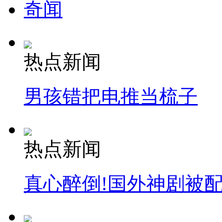
奇闻
热点新闻
男孩错把电推当梳子
热点新闻
真心醉倒!国外神剧被