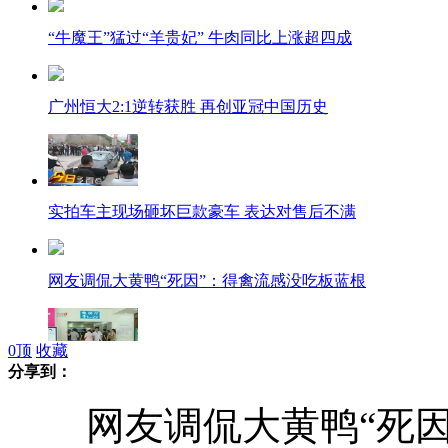
“牛魔王”猛过“羊贵妃” 牛肉同比上涨超四成
广州恒大2:1逆转获胜 再创亚冠中国历史
实拍车主现场砸坏巨款豪车 表达对售后不满
网友调侃大黄鸭“死因”：得禽流感没吃板蓝根
0
顶
收藏
分享到：
深圳女子被电梯夹断头 同梯十余人受极度惊吓
网友调侃大黄鸭“死因