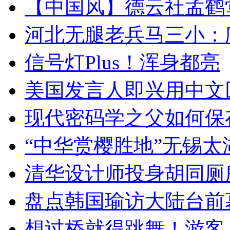
【中国风】德云社孟鹤
河北无腿老兵马三小：爬
信号灯Plus！浑身都亮
美国发言人即兴用中文
现代密码学之父如何保
“中华赏樱胜地”无锡
清华设计师投身胡同厕
盘点韩国瑜访大陆台前
想过桥就得跳舞！游客