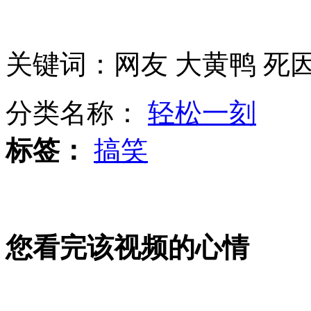
台湾当局采取第二波对菲八项制裁措施
关键词：网友 大黄鸭 死因
接收虚假威胁信息飞机备降 乘客紧急撤离跳滑梯
分类名称：
轻松一刻
标签：
搞笑
沃尔玛十年拖欠房租 法院莫名终结执行
您看完该视频的心情
南昌暴雨:京山老街内涝严重 街道成河进出靠船
山西运城恶犬咬伤多人 警民合力深夜将其击毙