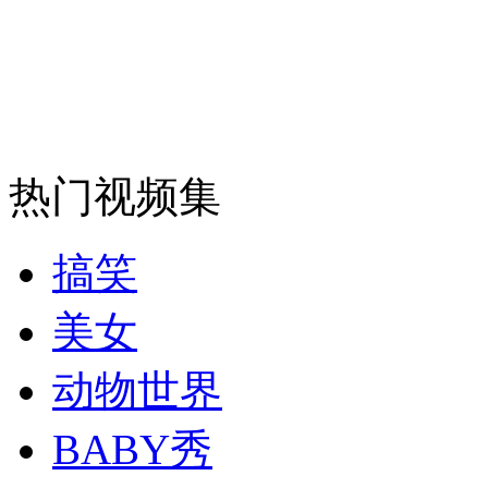
走！跟着总书记去植树
消防员救轻生者
花炮节热闹非凡
减压"枕头大战"
热门视频集
纽约上演“枕头大战”
搞笑
美女
司机酒驾遇交警 急速倒车逃窜
动物世界
BABY秀