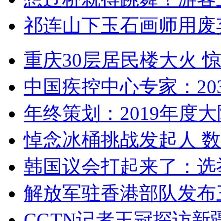
祁连山下玉石画师用废
重庆30层居民楼大火
中国疾控中心专家：203
年终策划：2019年度大陆
悼念冰桶挑战发起人 数百
韩国议会打起来了：选举
解放军驻香港部队发布三
CGTN记者王冠探访新疆