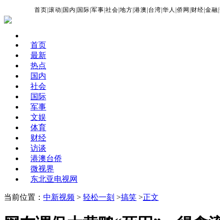
首页
|
滚动
|
国内
|
国际
|
军事
|
社会
|
地方
|
港澳
|
台湾
|
华人
|
侨网
|
财经
|
金融
|
首页
最新
热点
国内
社会
国际
军事
文娱
体育
财经
访谈
港澳台侨
微视界
东北亚电视网
当前位置：
中新视频
>
轻松一刻
>
搞笑
>
正文