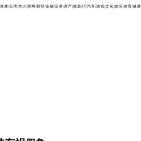
港澳
|
台湾
|
华人
|
侨网
|
财经
|
金融
|
证券
|
房产
|
能源
|
IT
|
汽车
|
游戏
|
文化
|
娱乐
|
体育
|
健康