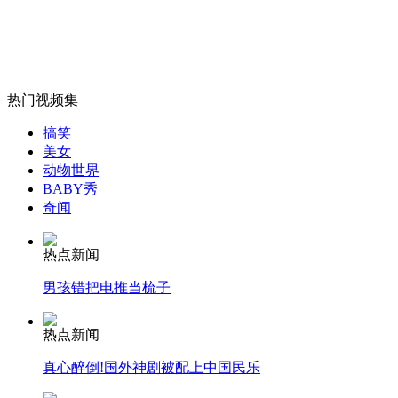
上海炼油厂连续重整装置发生火灾 明火被扑灭
山西运城恶犬咬伤多人 警民合力深夜将其击毙
热门视频集
搞笑
美女
女孩北京地铁殴打老人 痛下狠手拳打脚踢
动物世界
BABY秀
奇闻
无痛分娩是否安全 医生回应
热点新闻
外交部：反对强权政治霸凌主义
男孩错把电推当梳子
热点新闻
外交部：有关国家言论片面不公正
真心醉倒!国外神剧被配上中国民乐