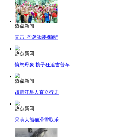
热点新闻
直击"圣诞泳装裸跑"
热点新闻
愤怒母象 携子狂追吉普车
热点新闻
超萌汪星人直立行走
热点新闻
呆萌大熊猫滑雪取乐