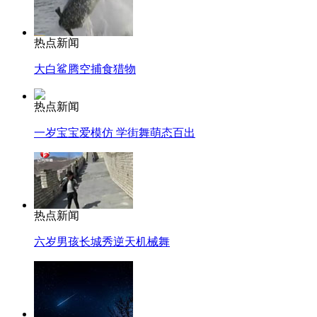
热点新闻
大白鲨腾空捕食猎物
热点新闻
一岁宝宝爱模仿 学街舞萌态百出
热点新闻
六岁男孩长城秀逆天机械舞