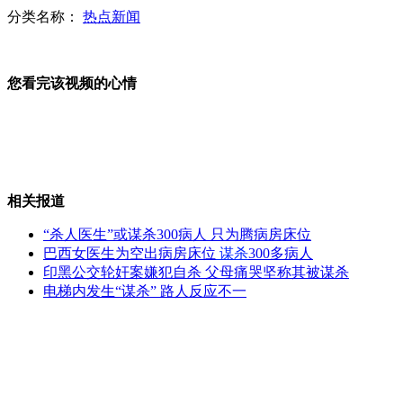
分类名称：
热点新闻
彭博社窥探信息 金融机构：忧隐私泄露 又渴求资讯
您看完该视频的心情
移民中介骗术：吹嘘成功率 人数造假
相关报道
投资移民办绿卡 花费数万一场空
“杀人医生”或谋杀300病人 只为腾病房床位
巴西女医生为空出病房床位
谋杀
300多病人
印黑公交轮奸案嫌犯自杀 父母痛哭坚称其被谋杀
电梯内发生“谋杀” 路人反应不一
窥探全球客户信息 通过彭博终端可实现