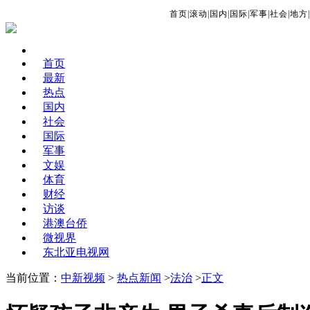
首页
|
滚动
|
国内
|
国际
|
军事
|
社会
|
地方
|
首页
最新
热点
国内
社会
国际
军事
文娱
体育
财经
访谈
港澳台侨
微视界
东北亚电视网
当前位置：
中新视频
>
热点新闻
>
法治
>
正文