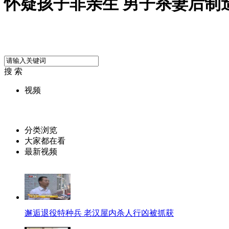
怀疑孩子非亲生 男子杀妻后制
搜 索
视频
分类浏览
大家都在看
最新视频
邂逅退役特种兵 老汉屋内杀人行凶被抓获