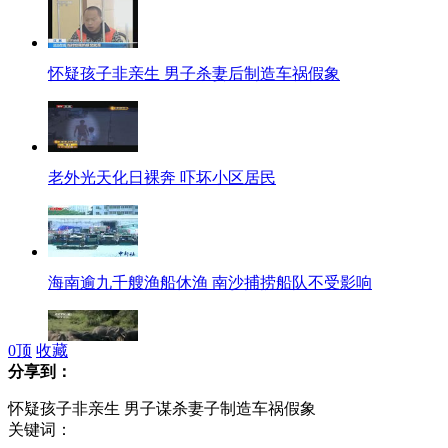
怀疑孩子非亲生 男子杀妻后制造车祸假象
老外光天化日裸奔 吓坏小区居民
海南逾九千艘渔船休渔 南沙捕捞船队不受影响
0
顶
收藏
分享到：
实拍:南非国家公园向导吓唬大象"被炒鱿鱼"
怀疑孩子非亲生 男子谋杀妻子制造车祸假象
关键词：