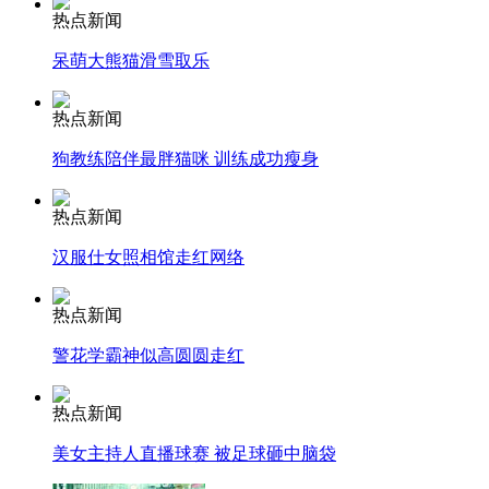
热点新闻
安徽一实载49人客车翻车
呆萌大熊猫滑雪取乐
热点新闻
狗教练陪伴最胖猫咪 训练成功瘦身
走！跟着总书记去植树
热点新闻
消防员救轻生者
花炮节热闹非凡
减压"枕头大战"
汉服仕女照相馆走红网络
热点新闻
警花学霸神似高圆圆走红
纽约上演“枕头大战”
热点新闻
司机酒驾遇交警 急速倒车逃窜
美女主持人直播球赛 被足球砸中脑袋