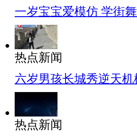
一岁宝宝爱模仿 学街
热点新闻
六岁男孩长城秀逆天机
热点新闻