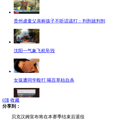
贵州虐童父亲称孩子不听话该打：判刑就判刑
沈阳一气象飞机坠毁
女孩遭同学殴打 喝百草枯自杀
0
顶
收藏
分享到：
央视专题片揭达赖集团发布指导书操纵自焚
贝克汉姆宣布将在本赛季结束后退役