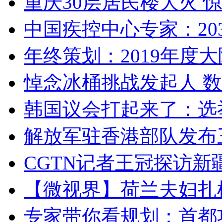
重庆30层居民楼大火
中国疾控中心专家：203
年终策划：2019年度大陆
悼念冰桶挑战发起人 数百
韩国议会打起来了：选举
解放军驻香港部队发布三
CGTN记者王冠探访新疆
【微视界】荷兰夫妇扎根青
专家带你看规划：首都功