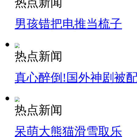
热点新闻
走！跟着总书记去植树
男孩错把电推当梳子
消防员救轻生者
花炮节热闹非凡
减压"枕头大战"
热点新闻
纽约上演“枕头大战”
真心醉倒!国外神剧被
司机酒驾遇交警 急速倒车逃窜
热点新闻
呆萌大熊猫滑雪取乐