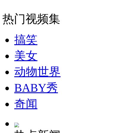
女孩北京地铁殴打老人 痛下狠手拳打脚踢
热门视频集
无痛分娩是否安全 医生回应
搞笑
美女
外交部：反对强权政治霸凌主义
动物世界
外交部：有关国家言论片面不公正
BABY秀
奇闻
安徽一实载49人客车翻车