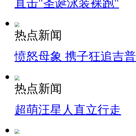
直击"圣诞泳装裸跑"
热点新闻
愤怒母象 携子狂追吉
热点新闻
超萌汪星人直立行走