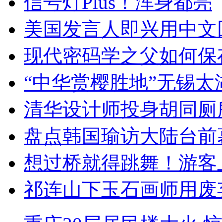
信号灯Plus！浑身都亮
美国发言人即兴用中文
现代密码学之父如何保
“中华赏樱胜地”无锡
清华设计师投身胡同厕
盘点韩国瑜访大陆台前
想过桥就得跳舞！游客
祁连山下玉石画师用废