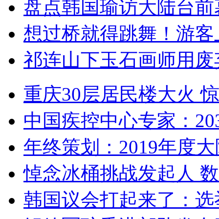
盘点韩国瑜访大陆台前
想过桥就得跳舞！游客
祁连山下玉石画师用废
重庆30层居民楼大火
中国疾控中心专家：203
年终策划：2019年度大陆
悼念冰桶挑战发起人 数百
韩国议会打起来了：选举