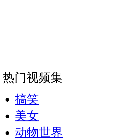
走！跟着总书记去植树
消防员救轻生者
花炮节热闹非凡
减压"枕头大战"
纽约上演“枕头大战”
热门视频集
司机酒驾遇交警 急速倒车逃窜
搞笑
美女
动物世界