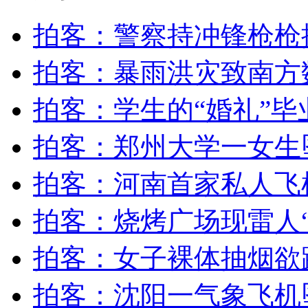
女孩北京地铁殴打老人 痛下狠手拳打脚踢
拍客：警察持冲锋枪枪
拍客：暴雨洪灾致南方
无痛分娩是否安全 医生回应
拍客：学生的“婚礼”毕
外交部：反对强权政治霸凌主义
拍客：郑州大学一女生
外交部：有关国家言论片面不公正
拍客：河南首家私人飞
拍客：烧烤广场现雷人
安徽一实载49人客车翻车
拍客：女子裸体抽烟欲
拍客：沈阳一气象飞机