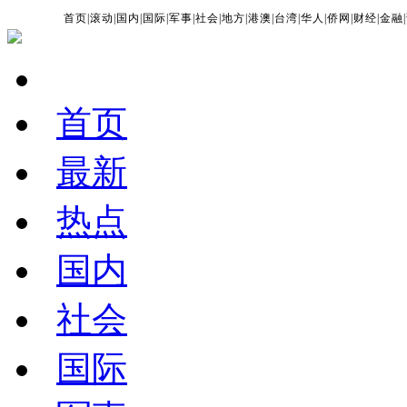
首页
|
滚动
|
国内
|
国际
|
军事
|
社会
|
地方
|
港澳
|
台湾
|
华人
|
侨网
|
财经
|
金融
|
首页
最新
热点
国内
社会
国际