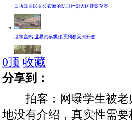
日执政自民党公布新的防卫计划大纲建议草案
引擎轰鸣 世界汽车飘移系列赛天津开赛
0
顶
收藏
备战"金牌特战排"选拔 特种兵扛圆木跑10公里
分享到：
拍客：网曝学生被老师
实拍全军狙击手大比武考核 消耗弹药15万发
地没有介绍，真实性需要
呼和浩特：信息公布不及时 40人弃租公租房