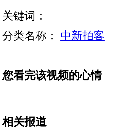
关键词：
台在南海海域海上联合军演 军舰首跨台菲"暂定执法线"
分类名称：
中新拍客
台湾社会弥漫仇菲情绪 菲籍劳工遭排斥
您看完该视频的心情
美谴责日大阪市长“慰安妇”言论
山西运城恶犬咬伤多人 警民合力深夜将其击毙
相关报道