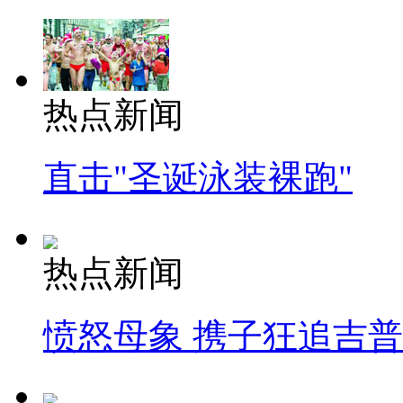
热点新闻
直击"圣诞泳装裸跑"
热点新闻
愤怒母象 携子狂追吉