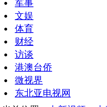
军事
文娱
体育
财经
访谈
港澳台侨
微视界
东北亚电视网