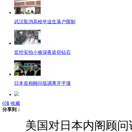
武汉取消高校毕业生落户限制
监控实拍小偷深夜盗窃钻石
日本首相顾问低调离开平壤
0
顶
收藏
何晴版杨九红引热议
分享到：
美国对日本内阁顾问
菲律宾调查报告坚持"误杀说"