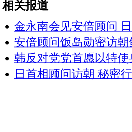
相关报道
无痛分娩是否安全 医生回应
金永南会见安倍顾问 
外交部：反对强权政治霸凌主义
安倍顾问饭岛勋密访朝
外交部：有关国家言论片面不公正
韩反对党党首愿以特使
日首相顾问访朝 秘密
安徽一实载49人客车翻车
走！跟着总书记去植树