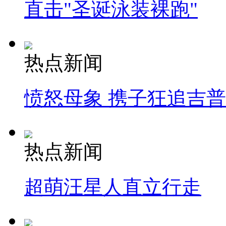
直击"圣诞泳装裸跑"
热点新闻
愤怒母象 携子狂追吉
热点新闻
超萌汪星人直立行走