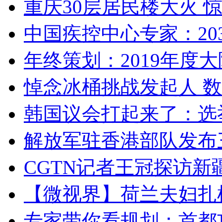
重庆30层居民楼大火
中国疾控中心专家：203
年终策划：2019年度大陆
悼念冰桶挑战发起人 数百
韩国议会打起来了：选举
解放军驻香港部队发布三
CGTN记者王冠探访新疆
【微视界】荷兰夫妇扎根青
专家带你看规划：首都功