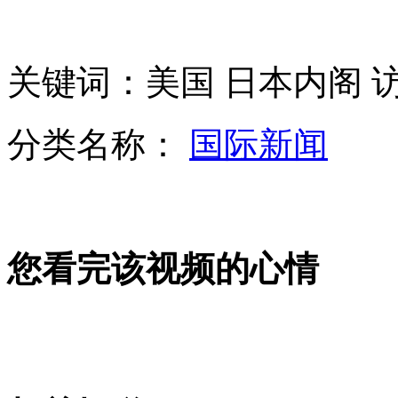
《世界母亲状况报告》出炉
关键词：美国 日本内阁 
美国称俄向叙运送精密武器
分类名称：
国际新闻
奥巴马遇雨叫海军陆战队为其打伞遭批
西方部分舆论同情菲律宾 台当局宣传慢半拍
您看完该视频的心情
山西运城恶犬咬伤多人 警民合力深夜将其击毙
女孩北京地铁殴打老人 痛下狠手拳打脚踢