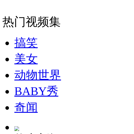
消防员救轻生者
花炮节热闹非凡
减压"枕头大战"
热门视频集
搞笑
纽约上演“枕头大战”
美女
司机酒驾遇交警 急速倒车逃窜
动物世界
BABY秀
奇闻