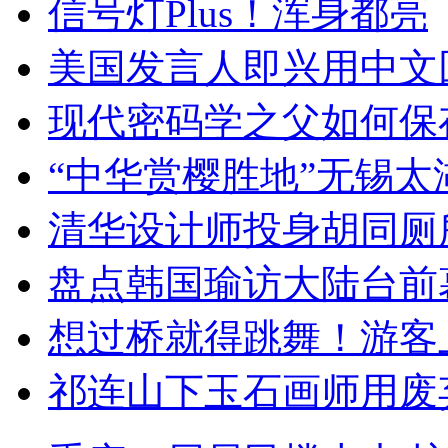
信号灯Plus！浑身都亮
美国发言人即兴用中文
现代密码学之父如何保
“中华赏樱胜地”无锡
清华设计师投身胡同厕
盘点韩国瑜访大陆台前
想过桥就得跳舞！游客
祁连山下玉石画师用废