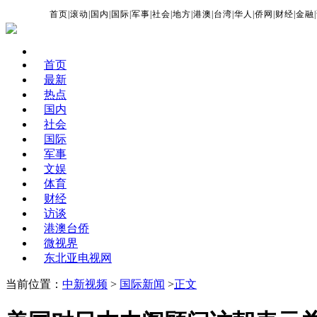
首页
|
滚动
|
国内
|
国际
|
军事
|
社会
|
地方
|
港澳
|
台湾
|
华人
|
侨网
|
财经
|
金融
|
首页
最新
热点
国内
社会
国际
军事
文娱
体育
财经
访谈
港澳台侨
微视界
东北亚电视网
当前位置：
中新视频
>
国际新闻
>
正文