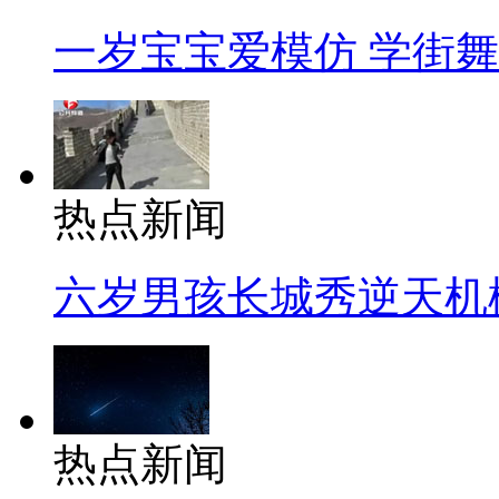
一岁宝宝爱模仿 学街
热点新闻
六岁男孩长城秀逆天机
热点新闻