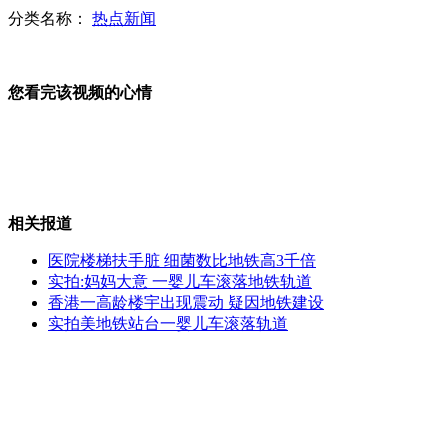
李克强抵达新德里对印度进行正式访问
分类名称：
热点新闻
您看完该视频的心情
“蜘蛛侠”徒手登顶张家界天梯
菲律宾最大的墓地：活人死人同住
相关报道
医院楼梯扶手脏 细菌数比地铁高3千倍
实拍:妈妈大意 一婴儿车滚落地铁轨道
香港一高龄楼宇出现震动 疑因地铁建设
女子画"梦中男友" 预言中未来丈夫长相
实拍美地铁站台一婴儿车滚落轨道
山西运城恶犬咬伤多人 警民合力深夜将其击毙