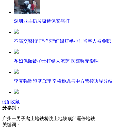
深圳业主扔垃圾遭保安痛打
不满交警扣证“掐灭”红绿灯半小时当事人被免职
孕妇保胎被护士打错人流药 医院称无影响
李克强晤印度总理 辛格称愿与中方管控边界分歧
李亚鹏不鼓励窦靖童做歌手：永远跟王菲比
0
顶
收藏
分享到：
广州一男子爬上地铁桥跳上地铁顶部逼停地铁
关键词：