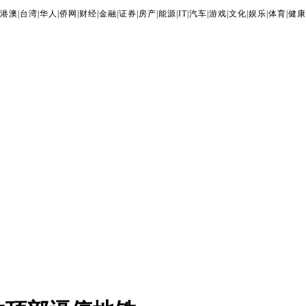
港澳
|
台湾
|
华人
|
侨网
|
财经
|
金融
|
证券
|
房产
|
能源
|
IT
|
汽车
|
游戏
|
文化
|
娱乐
|
体育
|
健康