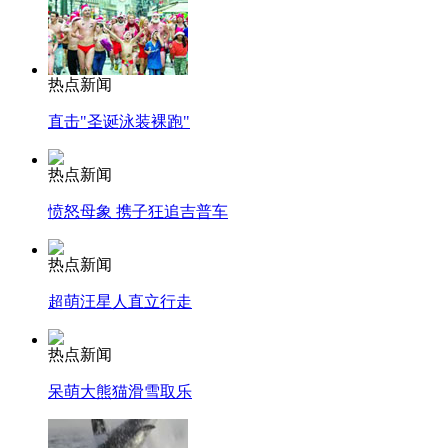
热点新闻
直击"圣诞泳装裸跑"
热点新闻
愤怒母象 携子狂追吉普车
热点新闻
超萌汪星人直立行走
热点新闻
呆萌大熊猫滑雪取乐