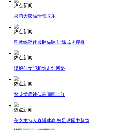
走！跟着总书记去植树
热点新闻
呆萌大熊猫滑雪取乐
消防员救轻生者
花炮节热闹非凡
减压"枕头大战"
热点新闻
狗教练陪伴最胖猫咪 训练成功瘦身
热点新闻
纽约上演“枕头大战”
汉服仕女照相馆走红网络
司机酒驾遇交警 急速倒车逃窜
热点新闻
警花学霸神似高圆圆走红
热点新闻
美女主持人直播球赛 被足球砸中脑袋