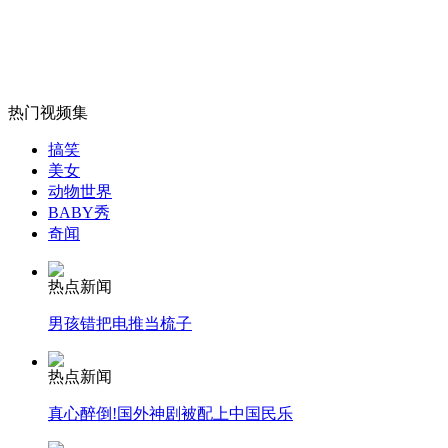
女孩北京地铁殴打老人 痛下狠手拳打脚踢
无痛分娩是否安全 医生回应
热门视频集
搞笑
美女
外交部：反对强权政治霸凌主义
动物世界
BABY秀
奇闻
外交部：有关国家言论片面不公正
热点新闻
男孩错把电推当梳子
安徽一实载49人客车翻车
热点新闻
真心醉倒!国外神剧被配上中国民乐