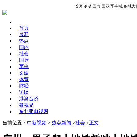
首页
|
滚动
|
国内
|
国际
|
军事
|
社会
|
地方
|
首页
最新
热点
国内
社会
国际
军事
文娱
体育
财经
访谈
港澳台侨
微视界
东北亚电视网
当前位置：
中新视频
>
热点新闻
>
社会
>
正文