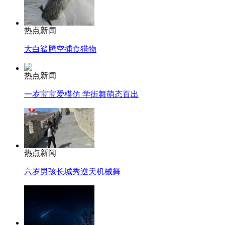
热点新闻
大白鲨腾空捕食猎物
热点新闻
一岁宝宝爱模仿 学街舞萌态百出
热点新闻
六岁男孩长城秀逆天机械舞