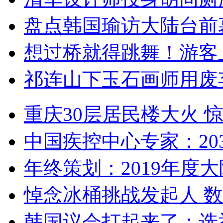
盘点韩国瑜访大陆台前
想过桥就得跳舞！游客
祁连山下玉石画师用废
重庆30层居民楼大火
中国疾控中心专家：203
年终策划：2019年度大陆
悼念冰桶挑战发起人 数百
韩国议会打起来了：选举