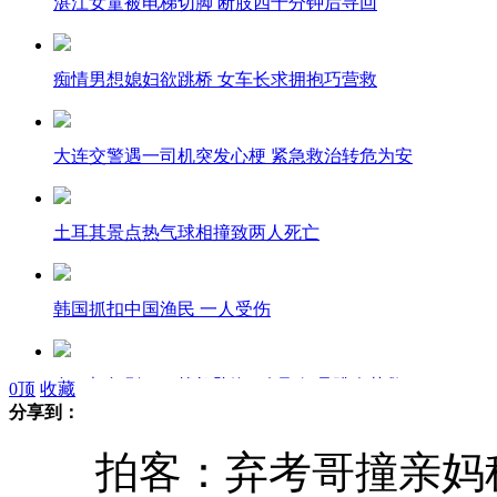
湛江女童被电梯切脚 断肢四十分钟后寻回
痴情男想媳妇欲跳桥 女车长求拥抱巧营救
大连交警遇一司机突发心梗 紧急救治转危为安
土耳其景点热气球相撞致两人死亡
韩国抓扣中国渔民 一人受伤
台一架幻影2000战机坠海 2名飞行员跳伞获救
0
顶
收藏
分享到：
拍客：弃考哥撞亲妈称
菲船射杀台渔民：台方三大证据显示菲故意杀人