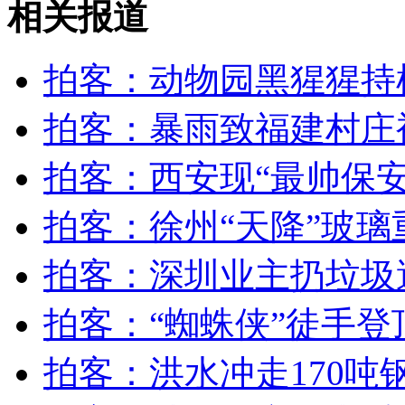
外交部：反对强权政治霸凌主义
相关报道
外交部：有关国家言论片面不公正
拍客：动物园黑猩猩持
拍客：暴雨致福建村庄被
安徽一实载49人客车翻车
拍客：西安现“最帅保安
拍客：徐州“天降”玻璃
走！跟着总书记去植树
拍客：深圳业主扔垃圾
拍客：“蜘蛛侠”徒手
消防员救轻生者
花炮节热闹非凡
减压"枕头大战"
拍客：洪水冲走170吨