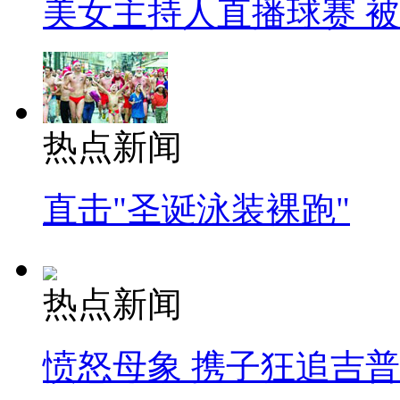
美女主持人直播球赛 
热点新闻
直击"圣诞泳装裸跑"
热点新闻
愤怒母象 携子狂追吉