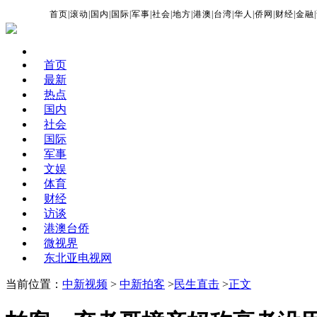
首页
|
滚动
|
国内
|
国际
|
军事
|
社会
|
地方
|
港澳
|
台湾
|
华人
|
侨网
|
财经
|
金融
|
首页
最新
热点
国内
社会
国际
军事
文娱
体育
财经
访谈
港澳台侨
微视界
东北亚电视网
当前位置：
中新视频
>
中新拍客
>
民生直击
>
正文