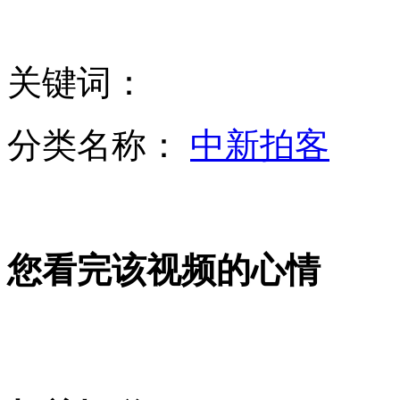
习近平将于6月7日至8日与奥巴马举行会晤
关键词：
福州坍塌楼房目击者忆险情
分类名称：
中新拍客
山西运城恶犬咬伤多人 警民合力深夜将其击毙
您看完该视频的心情
女孩北京地铁殴打老人 痛下狠手拳打脚踢
无痛分娩是否安全 医生回应