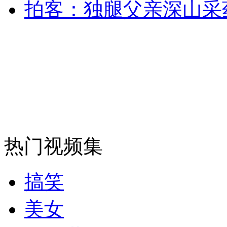
拍客：独腿父亲深山采
纽约上演“枕头大战”
司机酒驾遇交警 急速倒车逃窜
热门视频集
搞笑
美女