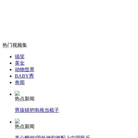
外交部：反对强权政治霸凌主义
外交部：有关国家言论片面不公正
热门视频集
搞笑
美女
安徽一实载49人客车翻车
动物世界
BABY秀
奇闻
热点新闻
走！跟着总书记去植树
男孩错把电推当梳子
消防员救轻生者
花炮节热闹非凡
减压"枕头大战"
热点新闻
真心醉倒!国外神剧被配上中国民乐