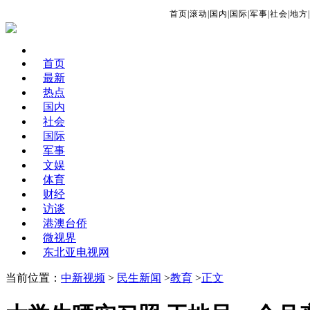
首页
|
滚动
|
国内
|
国际
|
军事
|
社会
|
地方
|
首页
最新
热点
国内
社会
国际
军事
文娱
体育
财经
访谈
港澳台侨
微视界
东北亚电视网
当前位置：
中新视频
>
民生新闻
>
教育
>
正文