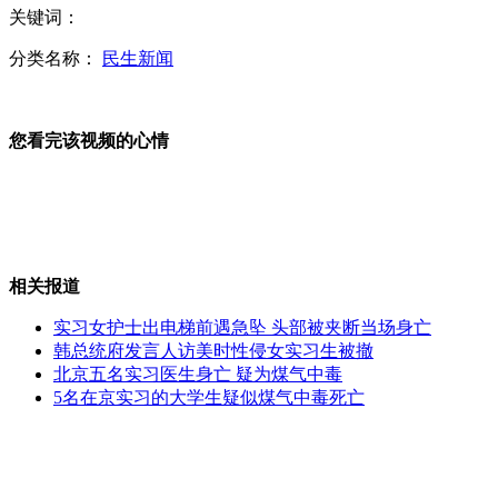
关键词：
花7万元只买到6万粉丝 男子起诉炒作公司
分类名称：
民生新闻
西安警航直升机坠落致两死一伤
您看完该视频的心情
实拍南投山石崩落惊险景象
山西运城恶犬咬伤多人 警民合力深夜将其击毙
相关报道
实习女护士出电梯前遇急坠 头部被夹断当场身亡
韩总统府发言人访美时性侵女实习生被撤
北京五名实习医生身亡 疑为煤气中毒
女孩北京地铁殴打老人 痛下狠手拳打脚踢
5名在京实习的大学生疑似煤气中毒死亡
无痛分娩是否安全 医生回应