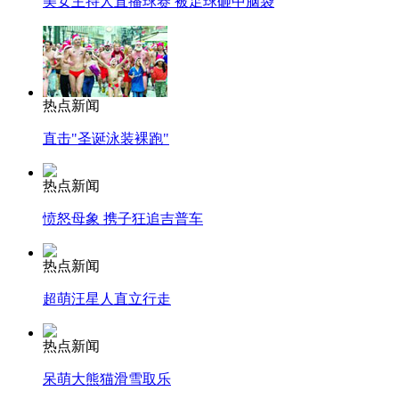
美女主持人直播球赛 被足球砸中脑袋
热点新闻
直击"圣诞泳装裸跑"
热点新闻
愤怒母象 携子狂追吉普车
热点新闻
超萌汪星人直立行走
热点新闻
呆萌大熊猫滑雪取乐