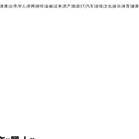
港澳
|
台湾
|
华人
|
侨网
|
财经
|
金融
|
证券
|
房产
|
能源
|
IT
|
汽车
|
游戏
|
文化
|
娱乐
|
体育
|
健康