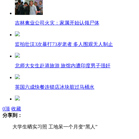
吉林禽业公司火灾：家属开始认领尸体
监拍壮汉3次暴打73岁老者 多人围观无人制止
北师大女生赴港旅游 旅馆内遭印度男子强奸
英国六成快餐连锁店冰块脏过马桶水
网传青岛市民网购奶粉现袋鼠 官微辟谣
0
顶
收藏
分享到：
大学生晒实习照 工地呆一个月变“黑人”
中国"小花"郑赛赛晋级女双八强