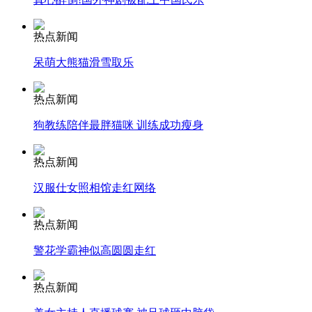
热点新闻
纽约上演“枕头大战”
呆萌大熊猫滑雪取乐
司机酒驾遇交警 急速倒车逃窜
热点新闻
狗教练陪伴最胖猫咪 训练成功瘦身
热点新闻
汉服仕女照相馆走红网络
热点新闻
警花学霸神似高圆圆走红
热点新闻