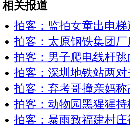
相关报道
安徽最美消防员：与洪水搏斗 向死神亮剑
拍客：监拍女童出电梯
山西运城恶犬咬伤多人 警民合力深夜将其击毙
拍客：太原钢铁集团厂
拍客：男子爬电线杆跳
女孩北京地铁殴打老人 痛下狠手拳打脚踢
拍客：深圳地铁站两对
无痛分娩是否安全 医生回应
拍客：弃考哥撞亲妈称
外交部：反对强权政治霸凌主义
拍客：动物园黑猩猩持
外交部：有关国家言论片面不公正
拍客：暴雨致福建村庄被