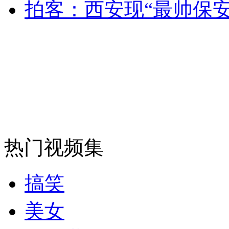
拍客：西安现“最帅保安
安徽一实载49人客车翻车
走！跟着总书记去植树
消防员救轻生者
花炮节热闹非凡
减压"枕头大战"
热门视频集
纽约上演“枕头大战”
搞笑
美女
司机酒驾遇交警 急速倒车逃窜