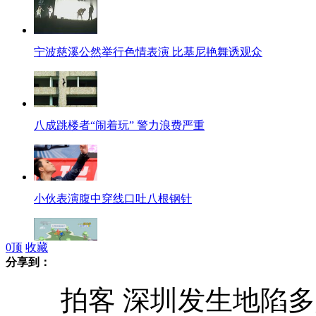
宁波慈溪公然举行色情表演 比基尼艳舞诱观众
八成跳楼者“闹着玩” 警力浪费严重
小伙表演腹中穿线口吐八根钢针
0
顶
收藏
分享到：
高校毕业生基层就业享哪些优惠？
拍客 深圳发生地陷多