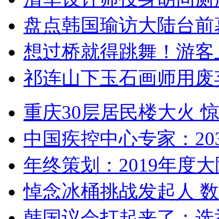
盘点韩国瑜访大陆台前
想过桥就得跳舞！游客
祁连山下玉石画师用废
重庆30层居民楼大火
中国疾控中心专家：203
年终策划：2019年度大陆
悼念冰桶挑战发起人 数百
韩国议会打起来了：选举