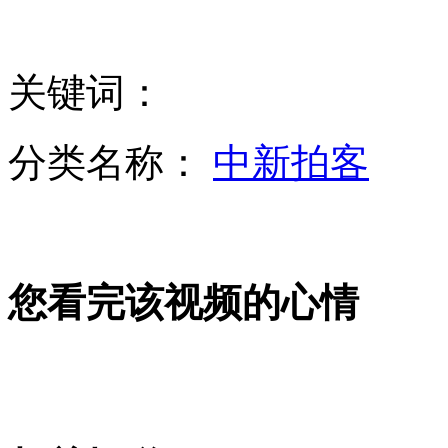
重庆：肖烨、赵红霞等六人被提起公诉
关键词：
河北廊坊水污染调查：遍布村外的彩色污水坑
分类名称：
中新拍客
朝中社：金正恩特使启程访华
您看完该视频的心情
龙卷风袭击俄州 死亡人数改为24人包括9名儿童