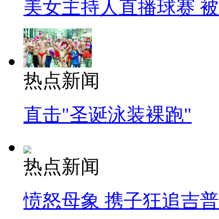
美女主持人直播球赛 
热点新闻
直击"圣诞泳装裸跑"
热点新闻
愤怒母象 携子狂追吉