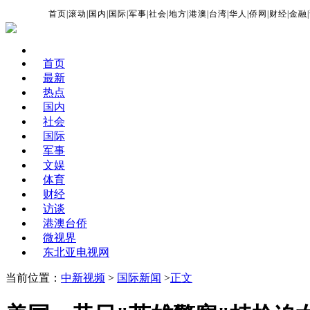
首页
|
滚动
|
国内
|
国际
|
军事
|
社会
|
地方
|
港澳
|
台湾
|
华人
|
侨网
|
财经
|
金融
|
首页
最新
热点
国内
社会
国际
军事
文娱
体育
财经
访谈
港澳台侨
微视界
东北亚电视网
当前位置：
中新视频
>
国际新闻
>
正文