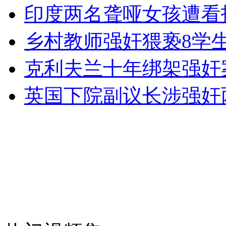
厦门第一医院临时通道倒塌 10人受伤
印度两名聋哑女孩遭看
乡村教师强奸猥亵8学
山西运城恶犬咬伤多人 警民合力深夜将其击毙
克利夫兰十年绑架强奸
英国下院副议长涉强奸
女孩北京地铁殴打老人 痛下狠手拳打脚踢
无痛分娩是否安全 医生回应
外交部：反对强权政治霸凌主义
外交部：有关国家言论片面不公正