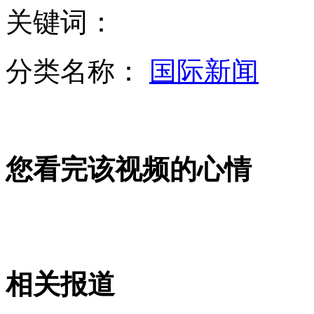
关键词：
福州一在修建筑物发生坍塌事故 工人及时逃脱
分类名称：
国际新闻
盗贼“换口味” 吉普车频遭黑手
您看完该视频的心情
担心侵犯隐私 谷歌眼镜使用受限
萌父女吉他弹唱《春暖花开》
相关报道