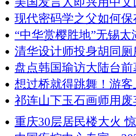
美国发言人即兴用中文
现代密码学之父如何保
“中华赏樱胜地”无锡
清华设计师投身胡同厕
盘点韩国瑜访大陆台前
想过桥就得跳舞！游客
祁连山下玉石画师用废
重庆30层居民楼大火