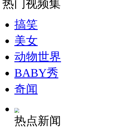
热门视频集
安徽一实载49人客车翻车
搞笑
美女
走！跟着总书记去植树
动物世界
消防员救轻生者
花炮节热闹非凡
减压"枕头大战"
BABY秀
奇闻
纽约上演“枕头大战”
热点新闻
司机酒驾遇交警 急速倒车逃窜