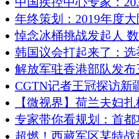
中国疾控中心专家：203
年终策划：2019年度大陆
悼念冰桶挑战发起人 数百
韩国议会打起来了：选举
解放军驻香港部队发布三
CGTN记者王冠探访新疆
【微视界】荷兰夫妇扎根青
专家带你看规划：首都功
超燃！西藏军区某特战