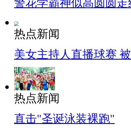
警花学霸神似高圆圆走
热点新闻
美女主持人直播球赛 
热点新闻
直击"圣诞泳装裸跑"