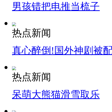
男孩错把电推当梳子
热点新闻
真心醉倒!国外神剧被
热点新闻
呆萌大熊猫滑雪取乐