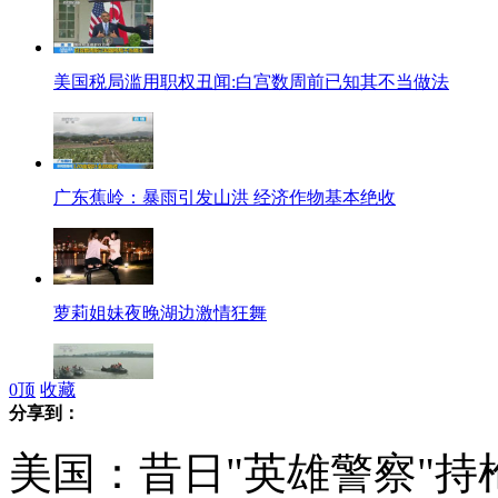
美国税局滥用职权丑闻:白宫数周前已知其不当做法
广东蕉岭：暴雨引发山洪 经济作物基本绝收
萝莉姐妹夜晚湖边激情狂舞
0
顶
收藏
分享到：
"平安航道"联合扫毒 中老携手破获特大跨国贩毒案
美国：昔日"英雄警察"