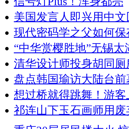
信号灯Plus！浑身都亮
美国发言人即兴用中文
现代密码学之父如何保
“中华赏樱胜地”无锡
清华设计师投身胡同厕
盘点韩国瑜访大陆台前
想过桥就得跳舞！游客
祁连山下玉石画师用废