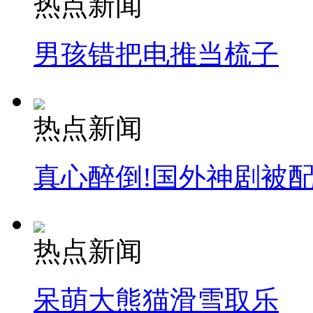
热点新闻
走！跟着总书记去植树
男孩错把电推当梳子
消防员救轻生者
花炮节热闹非凡
减压"枕头大战"
热点新闻
纽约上演“枕头大战”
真心醉倒!国外神剧被
司机酒驾遇交警 急速倒车逃窜
热点新闻
呆萌大熊猫滑雪取乐