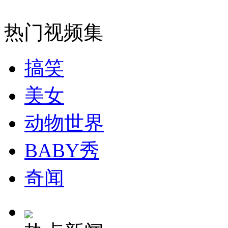
热门视频集
女孩北京地铁殴打老人 痛下狠手拳打脚踢
搞笑
无痛分娩是否安全 医生回应
美女
外交部：反对强权政治霸凌主义
动物世界
BABY秀
外交部：有关国家言论片面不公正
奇闻
安徽一实载49人客车翻车