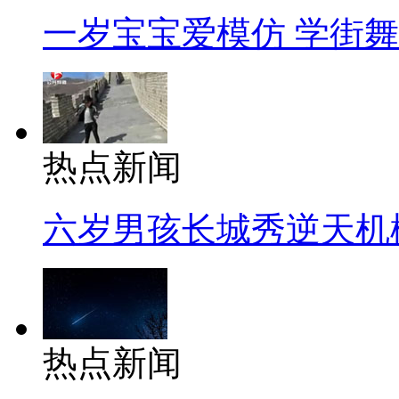
一岁宝宝爱模仿 学街
热点新闻
六岁男孩长城秀逆天机
热点新闻