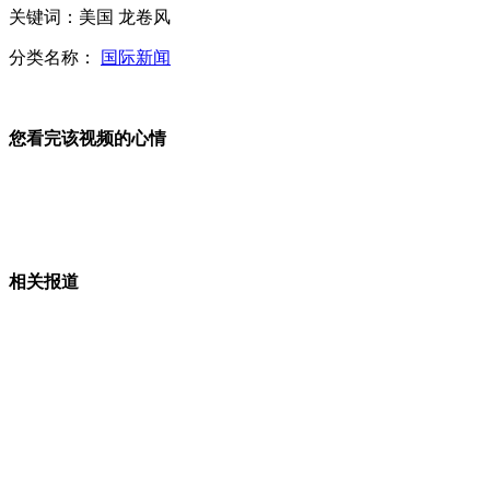
关键词：美国 龙卷风
扬州政法委书记女儿毕业3年升副处
分类名称：
国际新闻
您看完该视频的心情
专家解读习近平主席为何在加州会晤奥巴马？
广东镉超标大米涉事企业停产 镉含量未列检测
相关报道
实拍：北海舰队导弹部队打击海上目标
山西运城恶犬咬伤多人 警民合力深夜将其击毙