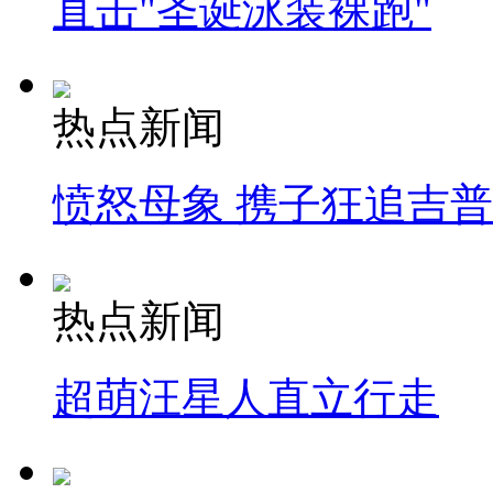
直击"圣诞泳装裸跑"
热点新闻
愤怒母象 携子狂追吉
热点新闻
超萌汪星人直立行走