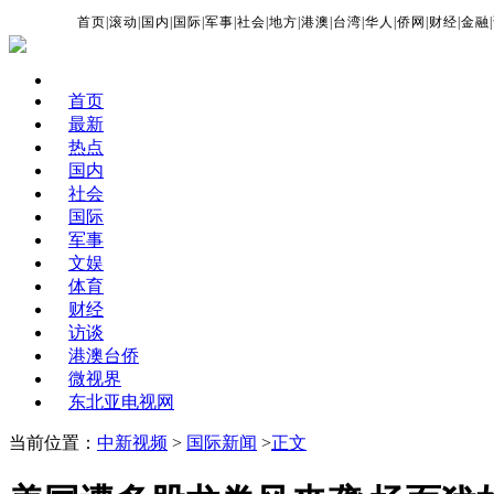
首页
|
滚动
|
国内
|
国际
|
军事
|
社会
|
地方
|
港澳
|
台湾
|
华人
|
侨网
|
财经
|
金融
|
首页
最新
热点
国内
社会
国际
军事
文娱
体育
财经
访谈
港澳台侨
微视界
东北亚电视网
当前位置：
中新视频
>
国际新闻
>
正文