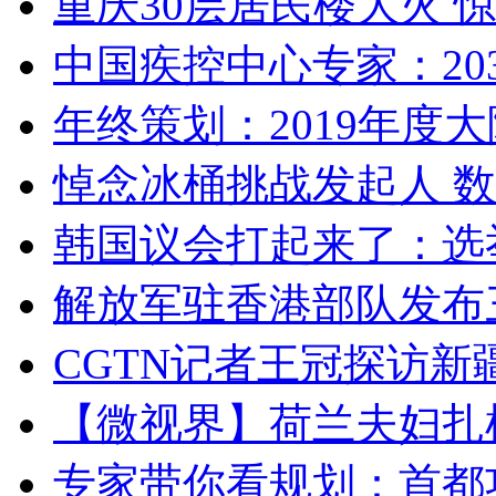
重庆30层居民楼大火
中国疾控中心专家：203
年终策划：2019年度大陆
悼念冰桶挑战发起人 数百
韩国议会打起来了：选举
解放军驻香港部队发布三
CGTN记者王冠探访新疆
【微视界】荷兰夫妇扎根青
专家带你看规划：首都功