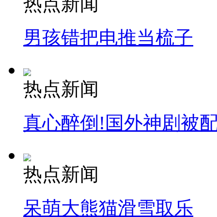
热点新闻
消防员救轻生者
花炮节热闹非凡
减压"枕头大战"
男孩错把电推当梳子
纽约上演“枕头大战”
热点新闻
司机酒驾遇交警 急速倒车逃窜
真心醉倒!国外神剧被
热点新闻
呆萌大熊猫滑雪取乐