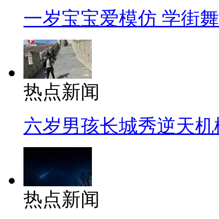
一岁宝宝爱模仿 学街
热点新闻
六岁男孩长城秀逆天机
热点新闻