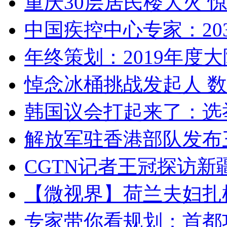
重庆30层居民楼大火
中国疾控中心专家：203
年终策划：2019年度大陆
悼念冰桶挑战发起人 数百
韩国议会打起来了：选举
解放军驻香港部队发布三
CGTN记者王冠探访新疆
【微视界】荷兰夫妇扎根青
专家带你看规划：首都功