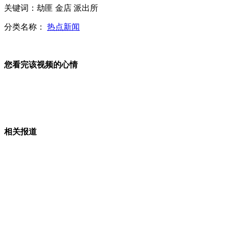
关键词：劫匪 金店 派出所
冷热专业就业大不同
分类名称：
热点新闻
您看完该视频的心情
子承父业 小贝长子加盟女王公园梯队
刘德华戛纳宣传新片 表白日告白郑秀文
相关报道
山西运城恶犬咬伤多人 警民合力深夜将其击毙
女孩北京地铁殴打老人 痛下狠手拳打脚踢