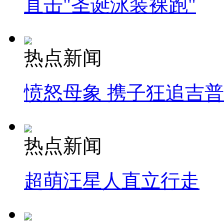
直击"圣诞泳装裸跑"
热点新闻
愤怒母象 携子狂追吉
热点新闻
超萌汪星人直立行走