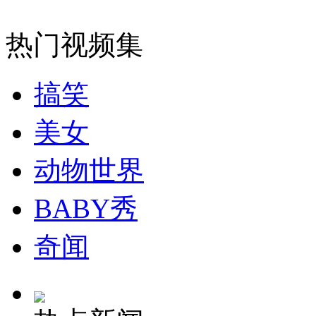
无痛分娩是否安全 医生回应
热门视频集
外交部：反对强权政治霸凌主义
搞笑
美女
外交部：有关国家言论片面不公正
动物世界
BABY秀
安徽一实载49人客车翻车
奇闻
走！跟着总书记去植树