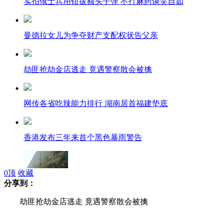
实拍俄士兵用钳拔额头子弹 不打麻药谈笑自如
曼德拉女儿为争夺财产支配权状告父亲
劫匪抢劫金店逃走 竟遇警察散会被擒
网传各省吃辣能力排行 湖南居首福建垫底
香港发布三年来首个黑色暴雨警告
0
顶
收藏
分享到：
昆明高价彩绘围挡引热议 官方企业各执一词
劫匪抢劫金店逃走 竟遇警察散会被擒