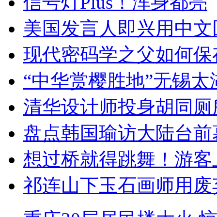
信号灯Plus！浑身都亮
美国发言人即兴用中文
现代密码学之父如何保
“中华赏樱胜地”无锡
清华设计师投身胡同厕
盘点韩国瑜访大陆台前
想过桥就得跳舞！游客
祁连山下玉石画师用废