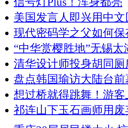
信号灯Plus！浑身都亮
美国发言人即兴用中文
现代密码学之父如何保
“中华赏樱胜地”无锡
清华设计师投身胡同厕
盘点韩国瑜访大陆台前
想过桥就得跳舞！游客
祁连山下玉石画师用废