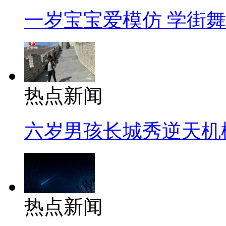
一岁宝宝爱模仿 学街
热点新闻
六岁男孩长城秀逆天机
热点新闻