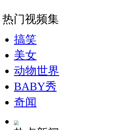
消防员救轻生者
花炮节热闹非凡
减压"枕头大战"
热门视频集
搞笑
纽约上演“枕头大战”
美女
司机酒驾遇交警 急速倒车逃窜
动物世界
BABY秀
奇闻