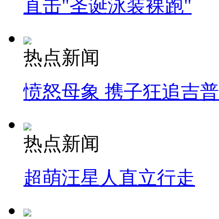
直击"圣诞泳装裸跑"
热点新闻
愤怒母象 携子狂追吉
热点新闻
超萌汪星人直立行走