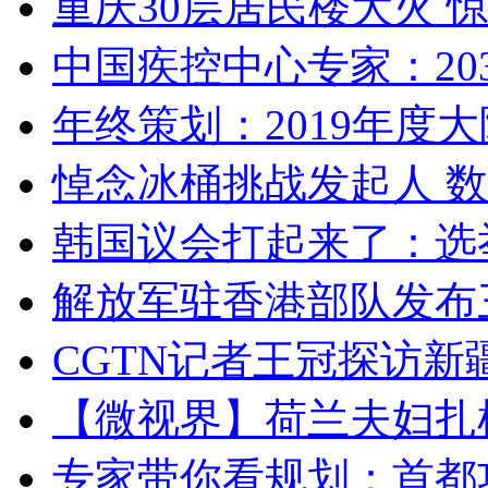
重庆30层居民楼大火
中国疾控中心专家：203
年终策划：2019年度大陆
悼念冰桶挑战发起人 数百
韩国议会打起来了：选举
解放军驻香港部队发布三
CGTN记者王冠探访新疆
【微视界】荷兰夫妇扎根青
专家带你看规划：首都功