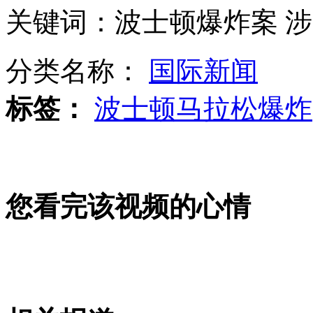
关键词：波士顿爆炸案 
假冒油漆充斥北京家装市场 "什么大牌都有"
分类名称：
国际新闻
标签：
波士顿马拉松爆炸
金正恩要求部队筑钢铁城墙
马英九重申通牒 不接受“意外”说
您看完该视频的心情
山西运城恶犬咬伤多人 警民合力深夜将其击毙
女孩北京地铁殴打老人 痛下狠手拳打脚踢