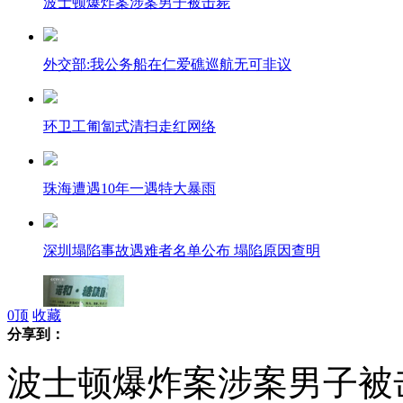
波士顿爆炸案涉案男子被击毙
外交部:我公务船在仁爱礁巡航无可非议
环卫工匍匐式清扫走红网络
珠海遭遇10年一遇特大暴雨
深圳塌陷事故遇难者名单公布 塌陷原因查明
0
顶
收藏
分享到：
糖尿病患者误信假药广告 服用后打老伴
波士顿爆炸案涉案男子被