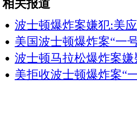
相关报道
无痛分娩是否安全 医生回应
波士顿爆炸案嫌犯:美
外交部：反对强权政治霸凌主义
美国波士顿爆炸案“一
波士顿马拉松爆炸案嫌
外交部：有关国家言论片面不公正
美拒收波士顿爆炸案“
安徽一实载49人客车翻车
走！跟着总书记去植树