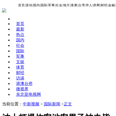
首页
|
滚动
|
国内
|
国际
|
军事
|
社会
|
地方
|
港澳
|
台湾
|
华人
|
侨网
|
财经
|
金融
|
首页
最新
热点
国内
社会
国际
军事
文娱
体育
财经
访谈
港澳台侨
微视界
东北亚电视网
当前位置：
中新视频
>
国际新闻
>
正文