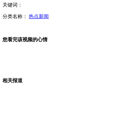
关键词：
日学者登争议岛屿 称“独岛属韩国”
分类名称：
热点新闻
您看完该视频的心情
日本维新会代理党首称慰安妇为“战地卖淫女”
李克强与巴基斯坦总统共同会见记者
相关报道
日91岁老兵讲述遭遇：检查慰安妇是否患性病