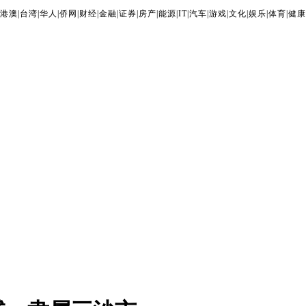
港澳
|
台湾
|
华人
|
侨网
|
财经
|
金融
|
证券
|
房产
|
能源
|
IT
|
汽车
|
游戏
|
文化
|
娱乐
|
体育
|
健康