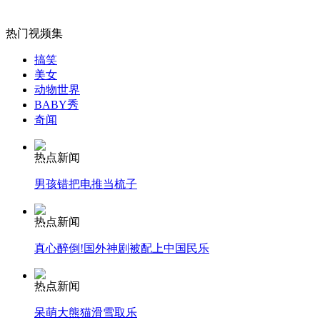
北京出租车听证会：过半数听证代表赞同方案一
热门视频集
山西运城恶犬咬伤多人 警民合力深夜将其击毙
搞笑
美女
动物世界
BABY秀
奇闻
女孩北京地铁殴打老人 痛下狠手拳打脚踢
热点新闻
无痛分娩是否安全 医生回应
男孩错把电推当梳子
热点新闻
外交部：反对强权政治霸凌主义
真心醉倒!国外神剧被配上中国民乐
外交部：有关国家言论片面不公正
热点新闻
呆萌大熊猫滑雪取乐