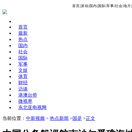
首页
|
滚动
|
国内
|
国际
|
军事
|
社会
|
地方
|
首页
最新
热点
国内
社会
国际
军事
文娱
体育
财经
访谈
港澳台侨
微视界
东北亚电视网
当前位置：
中新视频
>
热点新闻
>
国是
>
正文