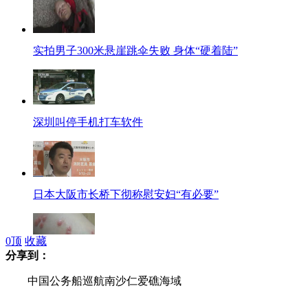
实拍男子300米悬崖跳伞失败 身体“硬着陆”
深圳叫停手机打车软件
日本大阪市长桥下彻称慰安妇“有必要”
0
顶
收藏
分享到：
海关缉私警察查处洋垃圾 皮肤被感染
中国公务船巡航南沙仁爱礁海域