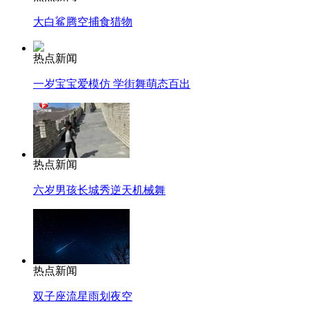
大白鲨腾空捕食猎物
热点新闻
一岁宝宝爱模仿 学街舞萌态百出
热点新闻
六岁男孩长城秀逆天机械舞
热点新闻
双子座流星雨划夜空