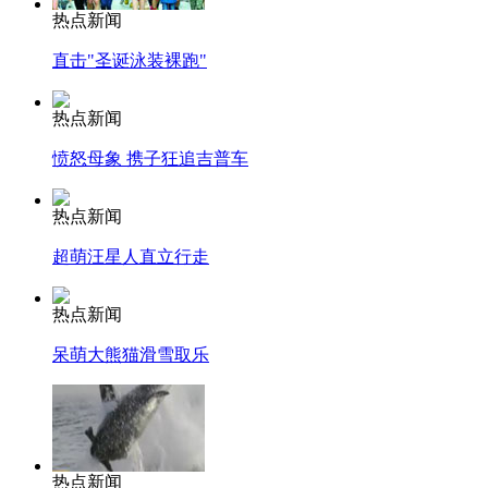
热点新闻
直击"圣诞泳装裸跑"
热点新闻
愤怒母象 携子狂追吉普车
热点新闻
超萌汪星人直立行走
热点新闻
呆萌大熊猫滑雪取乐
热点新闻