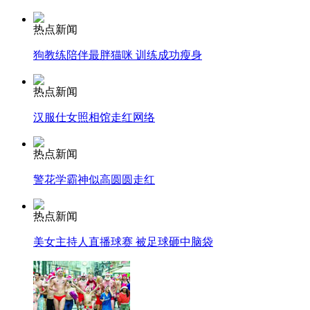
热点新闻
安徽一实载49人客车翻车
狗教练陪伴最胖猫咪 训练成功瘦身
热点新闻
走！跟着总书记去植树
汉服仕女照相馆走红网络
热点新闻
消防员救轻生者
花炮节热闹非凡
减压"枕头大战"
警花学霸神似高圆圆走红
热点新闻
纽约上演“枕头大战”
美女主持人直播球赛 被足球砸中脑袋
司机酒驾遇交警 急速倒车逃窜