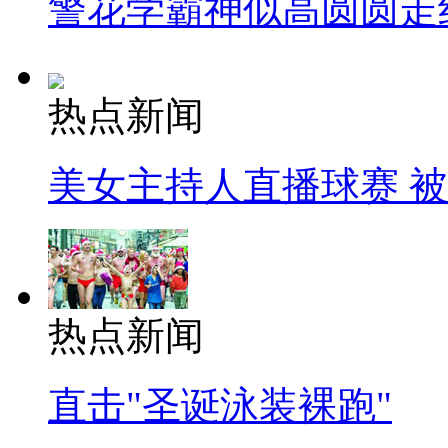
警花学霸神似高圆圆走
热点新闻
美女主持人直播球赛 
热点新闻
直击"圣诞泳装裸跑"