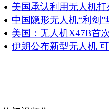
贪吃鲨鱼患脂肪肝 潜水员陪遛弯
美国承认利用无人机打
中国隐形无人机“利剑”
山西运城恶犬咬伤多人 警民合力深夜将其击毙
美国：无人机X47B首
伊朗公布新型无人机 
女孩北京地铁殴打老人 痛下狠手拳打脚踢
无痛分娩是否安全 医生回应
外交部：反对强权政治霸凌主义
外交部：有关国家言论片面不公正