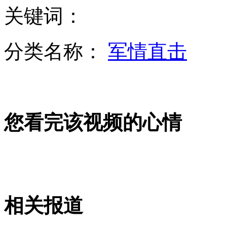
关键词：
9岁姑娘挑起多难家庭重担 催人泪下
分类名称：
军情直击
奥巴马宣布新时期反恐策略
您看完该视频的心情
四川宝兴：暴雨导致泥石流 S210线再次阻断
男子等车无聊 社交软件约“寂寞男孩”惨被敲诈
相关报道