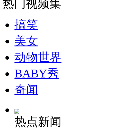
热门视频集
安徽一实载49人客车翻车
搞笑
美女
走！跟着总书记去植树
动物世界
消防员救轻生者
花炮节热闹非凡
减压"枕头大战"
BABY秀
奇闻
纽约上演“枕头大战”
热点新闻
司机酒驾遇交警 急速倒车逃窜