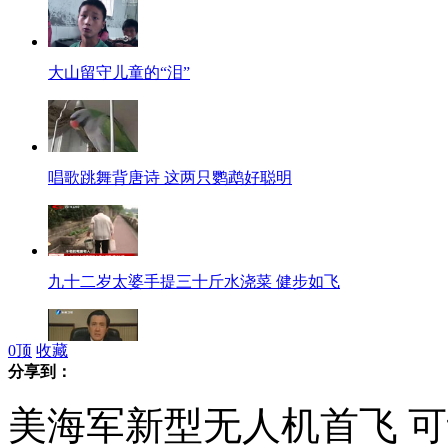
大山留守儿童的“泪”
唱歌跳舞背唐诗 这两只鹦鹉好聪明
九十二岁太婆手提三十斤水浇菜 健步如飞
0
顶
收藏
分享到：
打盹被发言人递条 马英九称妻子提醒要早睡
美海军新型无人机首飞 