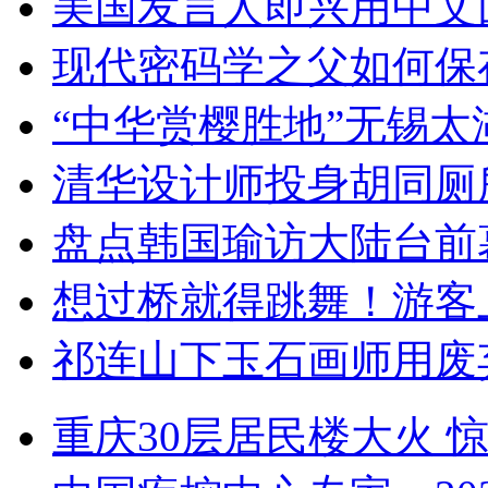
美国发言人即兴用中文
现代密码学之父如何保
“中华赏樱胜地”无锡
清华设计师投身胡同厕
盘点韩国瑜访大陆台前
想过桥就得跳舞！游客
祁连山下玉石画师用废
重庆30层居民楼大火