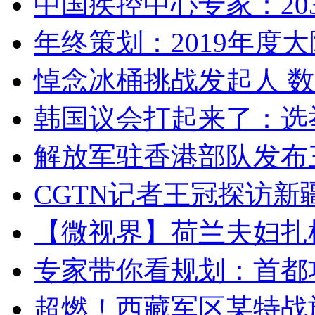
中国疾控中心专家：203
年终策划：2019年度大陆
悼念冰桶挑战发起人 数百
韩国议会打起来了：选举
解放军驻香港部队发布三
CGTN记者王冠探访新疆
【微视界】荷兰夫妇扎根青
专家带你看规划：首都功
超燃！西藏军区某特战