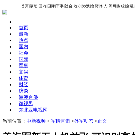
首页
|
滚动
|
国内
|
国际
|
军事
|
社会
|
地方
|
港澳
|
台湾
|
华人
|
侨网
|
财经
|
金融
|
首页
最新
热点
国内
社会
国际
军事
文娱
体育
财经
访谈
港澳台侨
微视界
东北亚电视网
当前位置：
中新视频
>
军情直击
>
外军动态
>
正文