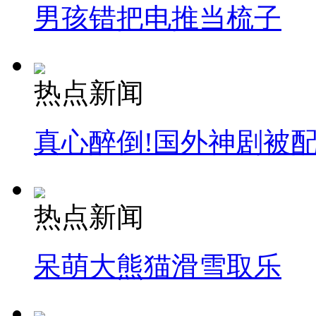
男孩错把电推当梳子
热点新闻
真心醉倒!国外神剧被
热点新闻
呆萌大熊猫滑雪取乐