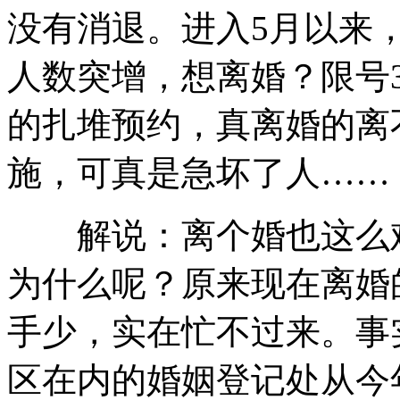
没有消退。进入5月以来
俄称桥下彻慰安妇言论“厚颜无耻”
人数突增，想离婚？限号
的扎堆预约，真离婚的离
深圳致5人死地陷系地下排水箱涵破坏造成
施，可真是急坏了人……
解说：离个婚也这么难
汕头：网曝村官私卖墓地敛财数亿
为什么呢？原来现在离婚
离婚也限号？
手少，实在忙不过来。事
区在内的婚姻登记处从今年