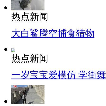
热点新闻
大白鲨腾空捕食猎物
热点新闻
一岁宝宝爱模仿 学街