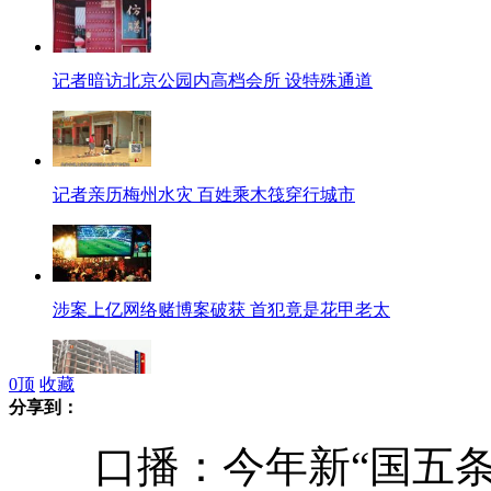
记者暗访北京公园内高档会所 设特殊通道
记者亲历梅州水灾 百姓乘木筏穿行城市
涉案上亿网络赌博案破获 首犯竟是花甲老太
0
顶
收藏
分享到：
广州查出史上最大面积违建 本可获利10亿元
口播：今年新“国五条