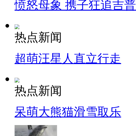
愤怒母象 携子狂追吉
热点新闻
超萌汪星人直立行走
热点新闻
呆萌大熊猫滑雪取乐