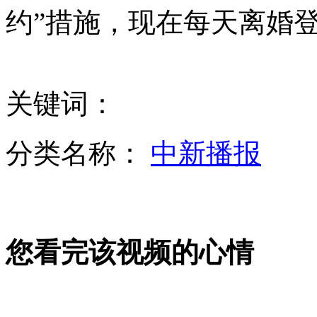
菲律宾用破舰强占仁爱礁 中国巡逻夺回控制权
约”措施，现在每天离婚登
山西运城恶犬咬伤多人 警民合力深夜将其击毙
关键词：
女孩北京地铁殴打老人 痛下狠手拳打脚踢
分类名称：
中新播报
无痛分娩是否安全 医生回应
外交部：反对强权政治霸凌主义
您看完该视频的心情
外交部：有关国家言论片面不公正