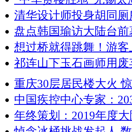
清华设计师投身胡同厕
盘点韩国瑜访大陆台前
想过桥就得跳舞！游客
祁连山下玉石画师用废
重庆30层居民楼大火
中国疾控中心专家：203
年终策划：2019年度大陆
悼念冰桶挑战发起人 数百