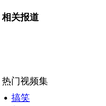
安徽一实载49人客车翻车
相关报道
走！跟着总书记去植树
消防员救轻生者
花炮节热闹非凡
减压"枕头大战"
热门视频集
纽约上演“枕头大战”
搞笑
司机酒驾遇交警 急速倒车逃窜