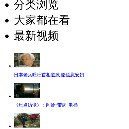
分类浏览
大家都在看
最新视频
日本老兵呼吁首相道歉 赔偿慰安妇
《焦点访谈》：问诊“带病”电梯