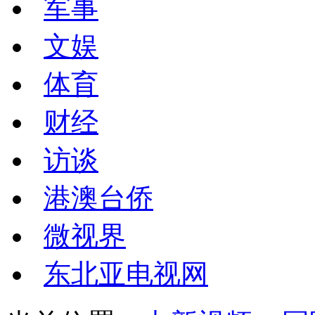
军事
文娱
体育
财经
访谈
港澳台侨
微视界
东北亚电视网