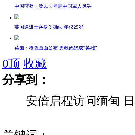
中国蓝盔：黎以边界展中国军人风采
英国遇难士兵身份确认 年仅25岁
英国：枪战画面公布 勇敢妈妈成“英雄”
0
顶
收藏
分享到：
习近平会见金正恩特使:中方希望重启六方会谈进程
安倍启程访问缅甸 日
武汉被举报"开车吸毒"公交司机尿检确呈阳性
教育部：移民后可回国高考 但须满足若干条件