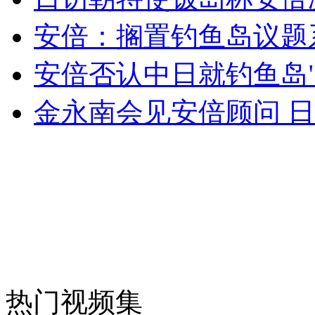
外交部：有关国家言论片面不公正
安倍：搁置钓鱼岛议题
安倍否认中日就钓鱼岛
安徽一实载49人客车翻车
金永南会见安倍顾问 
走！跟着总书记去植树
消防员救轻生者
花炮节热闹非凡
减压"枕头大战"
热门视频集
纽约上演“枕头大战”