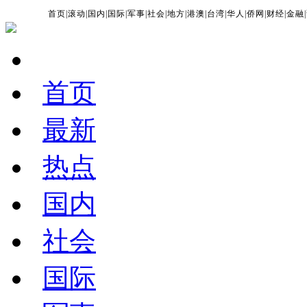
首页
|
滚动
|
国内
|
国际
|
军事
|
社会
|
地方
|
港澳
|
台湾
|
华人
|
侨网
|
财经
|
金融
|
首页
最新
热点
国内
社会
国际