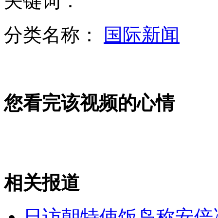
关键词：
民警跳河救人致肺部感染 环保局长致歉
分类名称：
国际新闻
120急救电话“插播”广告 长达60秒
山西运城恶犬咬伤多人 警民合力深夜将其击毙
您看完该视频的心情
女孩北京地铁殴打老人 痛下狠手拳打脚踢
无痛分娩是否安全 医生回应
相关报道
外交部：反对强权政治霸凌主义
日访朝特使饭岛称安倍