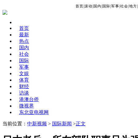
首页
|
滚动
|
国内
|
国际
|
军事
|
社会
|
地方
|
首页
最新
热点
国内
社会
国际
军事
文娱
体育
财经
访谈
港澳台侨
微视界
东北亚电视网
当前位置：
中新视频
>
国际新闻
>
正文