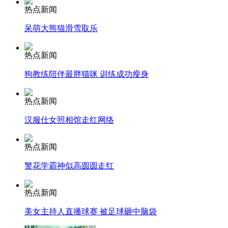
安徽一实载49人客车翻车
热点新闻
呆萌大熊猫滑雪取乐
热点新闻
走！跟着总书记去植树
狗教练陪伴最胖猫咪 训练成功瘦身
消防员救轻生者
花炮节热闹非凡
减压"枕头大战"
热点新闻
汉服仕女照相馆走红网络
热点新闻
纽约上演“枕头大战”
警花学霸神似高圆圆走红
司机酒驾遇交警 急速倒车逃窜
热点新闻
美女主持人直播球赛 被足球砸中脑袋