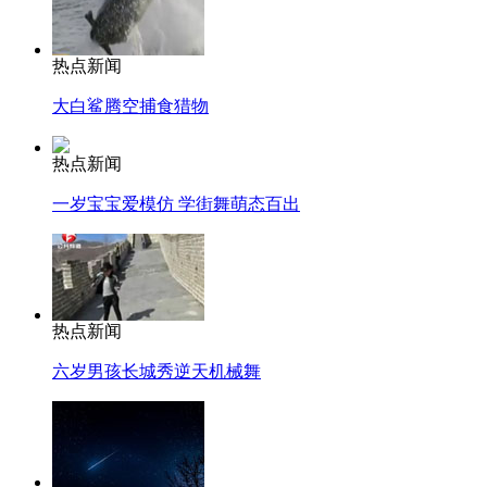
热点新闻
大白鲨腾空捕食猎物
热点新闻
一岁宝宝爱模仿 学街舞萌态百出
热点新闻
六岁男孩长城秀逆天机械舞