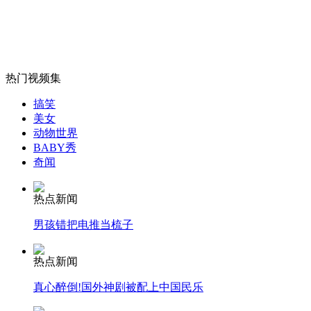
山西运城恶犬咬伤多人 警民合力深夜将其击毙
热门视频集
搞笑
女孩北京地铁殴打老人 痛下狠手拳打脚踢
美女
动物世界
BABY秀
无痛分娩是否安全 医生回应
奇闻
热点新闻
外交部：反对强权政治霸凌主义
男孩错把电推当梳子
外交部：有关国家言论片面不公正
热点新闻
真心醉倒!国外神剧被配上中国民乐