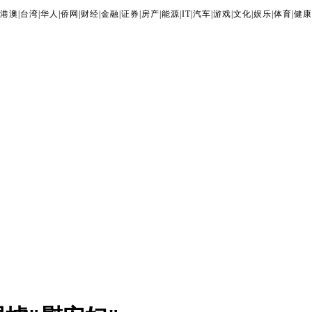
港澳
|
台湾
|
华人
|
侨网
|
财经
|
金融
|
证券
|
房产
|
能源
|
IT
|
汽车
|
游戏
|
文化
|
娱乐
|
体育
|
健康