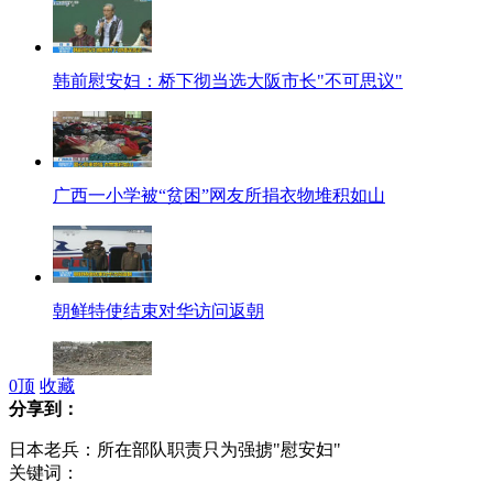
韩前慰安妇：桥下彻当选大阪市长"不可思议"
广西一小学被“贫困”网友所捐衣物堆积如山
朝鲜特使结束对华访问返朝
0
顶
收藏
分享到：
7地块连续成交 北京再掀拿地潮
日本老兵：所在部队职责只为强掳"慰安妇"
关键词：