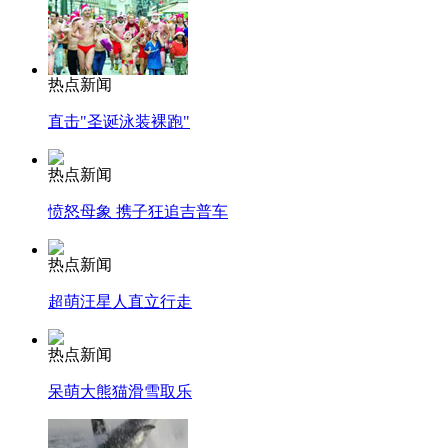
热点新闻
直击"圣诞泳装裸跑"
热点新闻
愤怒母象 携子狂追吉普车
热点新闻
超萌汪星人直立行走
热点新闻
呆萌大熊猫滑雪取乐