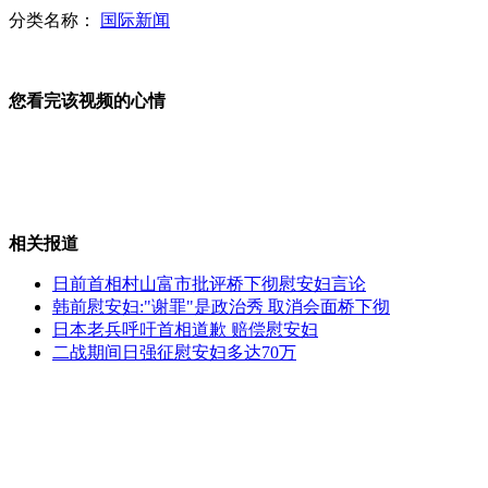
分类名称：
国际新闻
法国一执行反恐巡逻任务军人遭袭
您看完该视频的心情
日本核重镇发生核泄漏事故
相关报道
李克强抵达柏林对德国进行正式访问
日前首相村山富市批评桥下彻慰安妇言论
韩前慰安妇:"谢罪"是政治秀 取消会面桥下彻
日本老兵呼吁首相道歉 赔偿慰安妇
二战期间日强征慰安妇多达70万
李克强参观瑞士爱因斯坦博物馆
大学里的那些奇葩室友：拷电影竟然用"剪切"