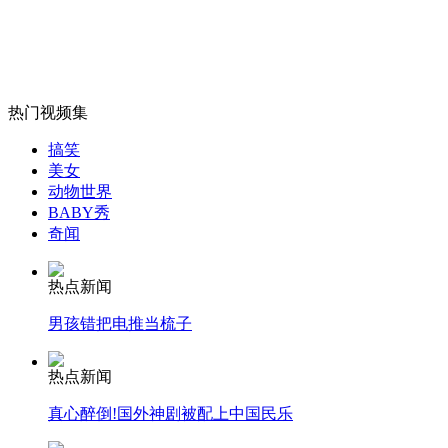
山西运城恶犬咬伤多人 警民合力深夜将其击毙
热门视频集
女孩北京地铁殴打老人 痛下狠手拳打脚踢
搞笑
美女
无痛分娩是否安全 医生回应
动物世界
BABY秀
奇闻
外交部：反对强权政治霸凌主义
热点新闻
外交部：有关国家言论片面不公正
男孩错把电推当梳子
热点新闻
真心醉倒!国外神剧被配上中国民乐
安徽一实载49人客车翻车