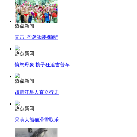
热点新闻
直击"圣诞泳装裸跑"
热点新闻
愤怒母象 携子狂追吉普车
热点新闻
超萌汪星人直立行走
热点新闻
呆萌大熊猫滑雪取乐