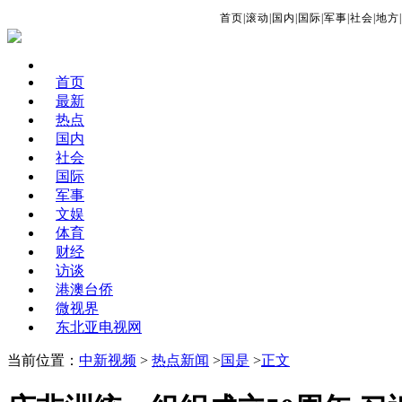
首页
|
滚动
|
国内
|
国际
|
军事
|
社会
|
地方
|
首页
最新
热点
国内
社会
国际
军事
文娱
体育
财经
访谈
港澳台侨
微视界
东北亚电视网
当前位置：
中新视频
>
热点新闻
>
国是
>
正文