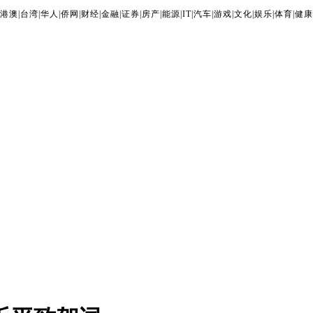
港澳
|
台湾
|
华人
|
侨网
|
财经
|
金融
|
证券
|
房产
|
能源
|
IT
|
汽车
|
游戏
|
文化
|
娱乐
|
体育
|
健康