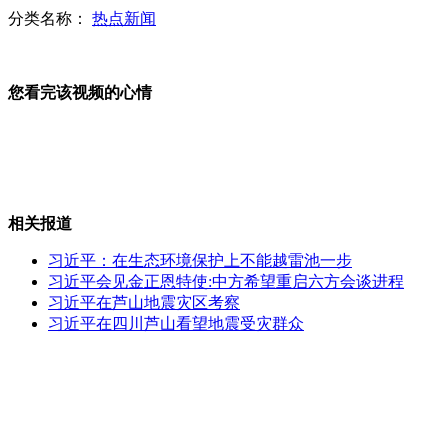
分类名称：
热点新闻
中国空巡仁爱礁发现菲登陆舰整体搁
您看完该视频的心情
武汉某男带热干面坐公交 一动筷车就加速
相关报道
习近平：在生态环境保护上不能越雷池一步
习近平会见金正恩特使:中方希望重启六方会谈进程
日本首相在缅参拜二战阵亡日军墓
习近平在芦山地震灾区考察
习近平在四川芦山看望地震受灾群众
北海舰队远海训练 复杂天气突击练兵