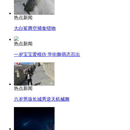
热点新闻
大白鲨腾空捕食猎物
热点新闻
一岁宝宝爱模仿 学街舞萌态百出
热点新闻
六岁男孩长城秀逆天机械舞