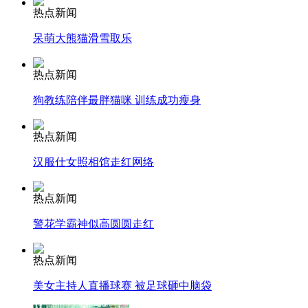
热点新闻
呆萌大熊猫滑雪取乐
走！跟着总书记去植树
热点新闻
狗教练陪伴最胖猫咪 训练成功瘦身
消防员救轻生者
花炮节热闹非凡
减压"枕头大战"
热点新闻
汉服仕女照相馆走红网络
纽约上演“枕头大战”
热点新闻
警花学霸神似高圆圆走红
司机酒驾遇交警 急速倒车逃窜
热点新闻
美女主持人直播球赛 被足球砸中脑袋