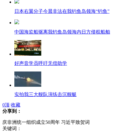
日本右翼分子今晨非法在我钓鱼岛领海“钓鱼”
中国海监船驱离我钓鱼岛领海内日方侵权船舶
好声音学员呼吁无偿助学
实拍我三大舰队演练击沉舰艇
0
顶
收藏
分享到：
庆非洲统一组织成立50周年 习近平致贺词
美研制军用"杀人机器人"
关键词：