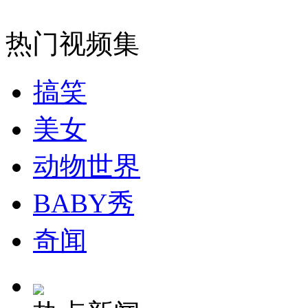
韩国拟购新型军事装备防范朝鲜
热门视频集
山西运城恶犬咬伤多人 警民合力深夜将其击毙
搞笑
美女
女孩北京地铁殴打老人 痛下狠手拳打脚踢
动物世界
无痛分娩是否安全 医生回应
BABY秀
外交部：反对强权政治霸凌主义
奇闻
外交部：有关国家言论片面不公正