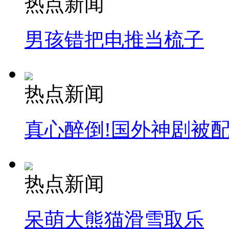
热点新闻
安徽一实载49人客车翻车
男孩错把电推当梳子
走！跟着总书记去植树
热点新闻
消防员救轻生者
花炮节热闹非凡
减压"枕头大战"
真心醉倒!国外神剧被
纽约上演“枕头大战”
热点新闻
司机酒驾遇交警 急速倒车逃窜
呆萌大熊猫滑雪取乐