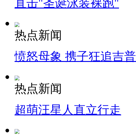
直击"圣诞泳装裸跑"
热点新闻
愤怒母象 携子狂追吉
热点新闻
超萌汪星人直立行走