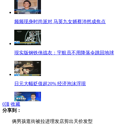
频频现身时尚派对 马英九女婿蔡沛然成焦点
现实版钢铁侠战衣：宇航员不用降落伞跳回地球
日元大幅贬值超20% 经济泡沫浮现
0
顶
收藏
分享到：
日本核试验设施泄漏 30人遭辐射
俩男孩逛街被拉进理发店剪出天价发型