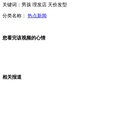
关键词：男孩 理发店 天价发型
“励志哥”精神异常 背自制“小屋”回家
分类名称：
热点新闻
您看完该视频的心情
外籍男猥亵女同事：借"好友"名义多次靠近
江西莲花县卫生局长被杀案嫌疑人系报复杀人
相关报道
北京大医院：急诊患者三成“不急”