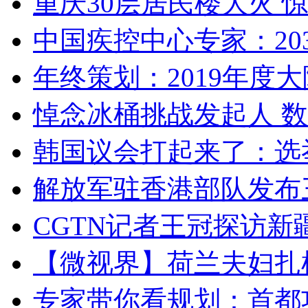
重庆30层居民楼大火
中国疾控中心专家：203
年终策划：2019年度大陆
悼念冰桶挑战发起人 数百
韩国议会打起来了：选举
解放军驻香港部队发布三
CGTN记者王冠探访新疆
【微视界】荷兰夫妇扎根青
专家带你看规划：首都功