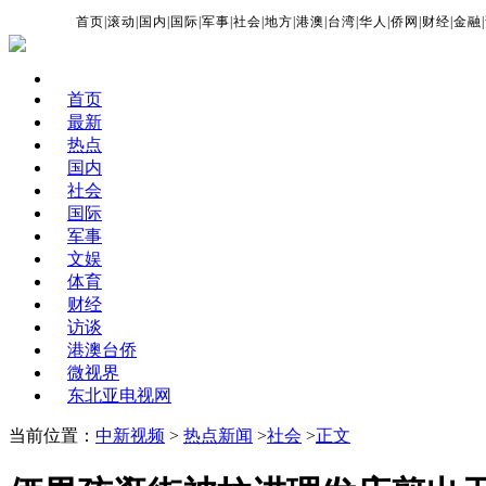
首页
|
滚动
|
国内
|
国际
|
军事
|
社会
|
地方
|
港澳
|
台湾
|
华人
|
侨网
|
财经
|
金融
|
首页
最新
热点
国内
社会
国际
军事
文娱
体育
财经
访谈
港澳台侨
微视界
东北亚电视网
当前位置：
中新视频
>
热点新闻
>
社会
>
正文