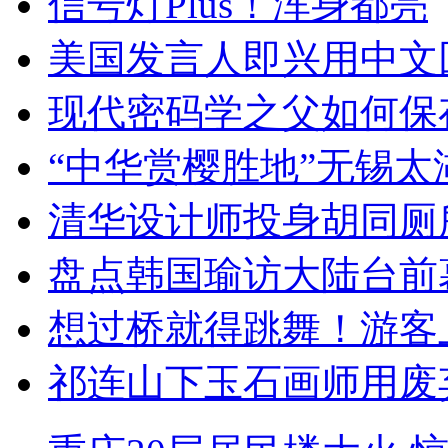
信号灯Plus！浑身都亮
美国发言人即兴用中文
现代密码学之父如何保
“中华赏樱胜地”无锡
清华设计师投身胡同厕
盘点韩国瑜访大陆台前
想过桥就得跳舞！游客
祁连山下玉石画师用废