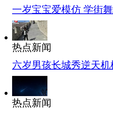
一岁宝宝爱模仿 学街
热点新闻
六岁男孩长城秀逆天机
热点新闻