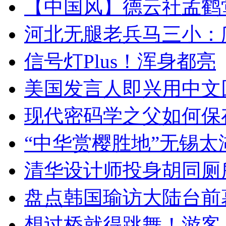
【中国风】德云社孟鹤
河北无腿老兵马三小：爬
信号灯Plus！浑身都亮
美国发言人即兴用中文
现代密码学之父如何保
“中华赏樱胜地”无锡
清华设计师投身胡同厕
盘点韩国瑜访大陆台前
想过桥就得跳舞！游客