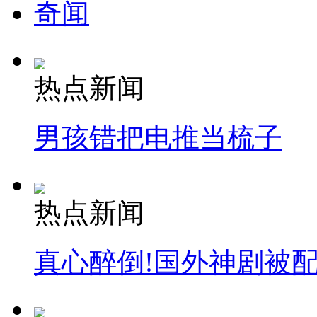
奇闻
热点新闻
男孩错把电推当梳子
热点新闻
真心醉倒!国外神剧被