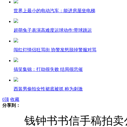
世界上最小的电动汽车：能进房屋坐电梯
超萌兔子表演高难度运球动作:带球跳运
闯红灯情侣狂骂街 协警发怒脱掉警服对骂
搞笑集锦：打劫很失败 结局很悲催
西装男偷拍女性裙底被抓 称为刺激
0
顶
收藏
分享到：
男子头伸电梯井 升降梯下坠酿惨祸
钱钟书书信手稿拍卖公