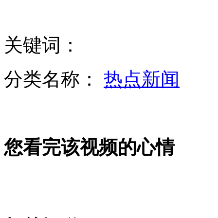
监拍：女孩乘公交未让座 老人怒扇耳光狠踢打
湖北襄阳120插播1分钟广告 救人还是害人？
关键词：
直播恶搞：奇葩棒球球员 赛后采访玩整蛊
分类名称：
热点新闻
山西运城恶犬咬伤多人 警民合力深夜将其击毙
您看完该视频的心情
女孩北京地铁殴打老人 痛下狠手拳打脚踢
无痛分娩是否安全 医生回应