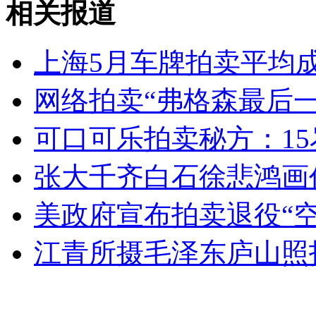
外交部：反对强权政治霸凌主义
相关报道
外交部：有关国家言论片面不公正
上海5月车牌拍卖平均成交
网络拍卖“弗格森最后一
安徽一实载49人客车翻车
可口可乐拍卖秘方：15
张大千齐白石徐悲鸿画
走！跟着总书记去植树
美政府宣布拍卖退役“空
江青所摄毛泽东庐山照
消防员救轻生者
花炮节热闹非凡
减压"枕头大战"