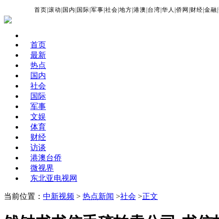
首页
|
滚动
|
国内
|
国际
|
军事
|
社会
|
地方
|
港澳
|
台湾
|
华人
|
侨网
|
财经
|
金融
|
首页
最新
热点
国内
社会
国际
军事
文娱
体育
财经
访谈
港澳台侨
微视界
东北亚电视网
当前位置：
中新视频
>
热点新闻
>
社会
>
正文