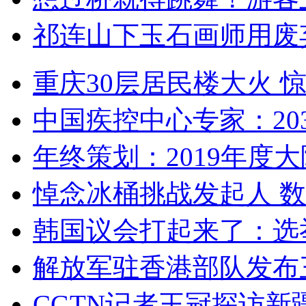
祁连山下玉石画师用废
重庆30层居民楼大火
中国疾控中心专家：203
年终策划：2019年度大陆
悼念冰桶挑战发起人 数百
韩国议会打起来了：选举
解放军驻香港部队发布三
CGTN记者王冠探访新疆