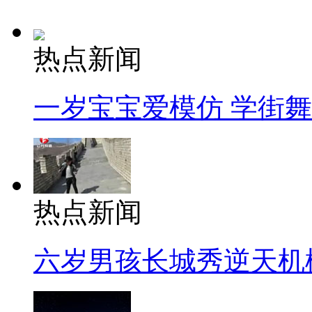
热点新闻
一岁宝宝爱模仿 学街
热点新闻
六岁男孩长城秀逆天机