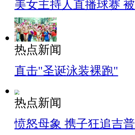
美女主持人直播球赛 
热点新闻
直击"圣诞泳装裸跑"
热点新闻
愤怒母象 携子狂追吉