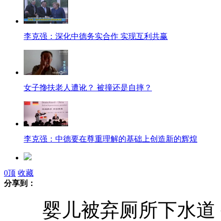
李克强：深化中德务实合作 实现互利共赢
女子搀扶老人遭讹？ 被撞还是自摔？
李克强：中德要在尊重理解的基础上创造新的辉煌
0
顶
收藏
韩媒曝假鸟叔真实身份：法籍韩裔音乐人
分享到：
婴儿被弃厕所下水道 
贝克汉姆被曝将拍电影 传与阿汤哥合作