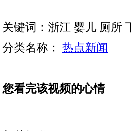
匈牙利小镇玩“穿越” 再现四百年前战争
关键词：浙江 婴儿 厕所 
亚洲最大沙漠水库展开清淤恢复库容
分类名称：
热点新闻
日本：股市跌宕起伏考验“安倍经济学”
您看完该视频的心情
父母被逼捆绑怪病女儿6年
山西运城恶犬咬伤多人 警民合力深夜将其击毙