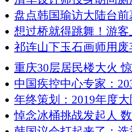
盘点韩国瑜访大陆台前
想过桥就得跳舞！游客
祁连山下玉石画师用废
重庆30层居民楼大火
中国疾控中心专家：203
年终策划：2019年度大陆
悼念冰桶挑战发起人 数百
韩国议会打起来了：选举