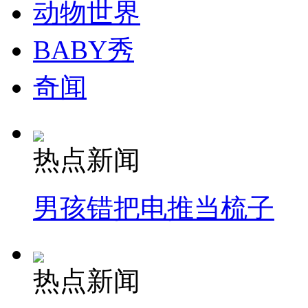
动物世界
走！跟着总书记去植树
BABY秀
奇闻
消防员救轻生者
花炮节热闹非凡
减压"枕头大战"
热点新闻
纽约上演“枕头大战”
男孩错把电推当梳子
司机酒驾遇交警 急速倒车逃窜
热点新闻