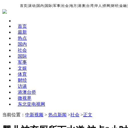
首页
|
滚动
|
国内
|
国际
|
军事
|
社会
|
地方
|
港澳
|
台湾
|
华人
|
侨网
|
财经
|
金融
|
首页
最新
热点
国内
社会
国际
军事
文娱
体育
财经
访谈
港澳台侨
微视界
东北亚电视网
当前位置：
中新视频
>
热点新闻
>
社会
>
正文