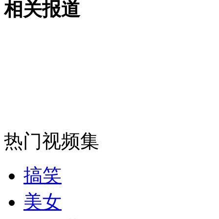
相关报道
女孩北京地铁殴打老人 痛下狠手拳打脚踢
无痛分娩是否安全 医生回应
外交部：反对强权政治霸凌主义
热门视频集
外交部：有关国家言论片面不公正
搞笑
安徽一实载49人客车翻车
美女