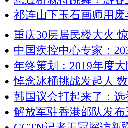
祁连山下玉石画师用废
重庆30层居民楼大火
中国疾控中心专家：203
年终策划：2019年度大陆
悼念冰桶挑战发起人 数百
韩国议会打起来了：选举
解放军驻香港部队发布三
CGTN记者王冠探访新疆