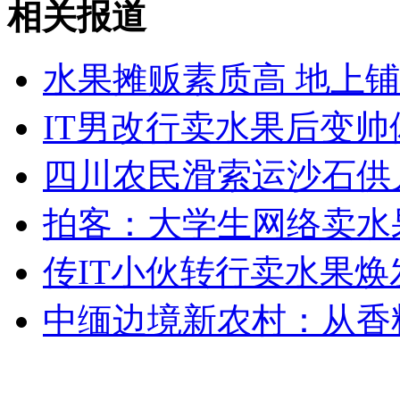
相关报道
英国一妇女梦游勤做家务 丈夫表示很满意
水果摊贩素质高 地上
山西运城恶犬咬伤多人 警民合力深夜将其击毙
IT男改行卖水果后变帅
四川农民滑索运沙石供
女孩北京地铁殴打老人 痛下狠手拳打脚踢
拍客：大学生网络卖水
无痛分娩是否安全 医生回应
传IT小伙转行卖水果焕
外交部：反对强权政治霸凌主义
中缅边境新农村：从香
外交部：有关国家言论片面不公正