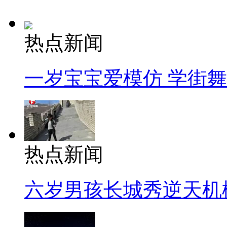
热点新闻
一岁宝宝爱模仿 学街
热点新闻
六岁男孩长城秀逆天机