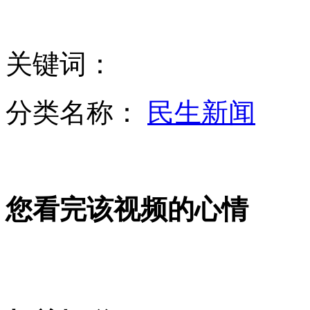
城镇非私营单位人均年薪46769元
关键词：
重庆女子监狱举办健美操比赛 性感动感全到位
分类名称：
民生新闻
男子涉嫌贩毒 警方布网在其子婚礼上抓捕
您看完该视频的心情
樟脑丸误当糖果 两龄童吃后昏迷呕吐