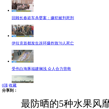
回顾长春盗车杀婴案：嫌犯被判死刑
伊拉克首都发生连环爆炸致70人死亡
受伤白海豚福建搁浅 众人合力营救
0
顶
收藏
分享到：
日本：美军F15战机在冲绳海域坠毁
最防晒的5种水果风靡