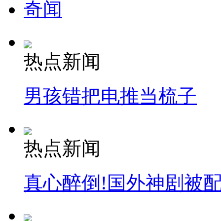
奇闻
热点新闻
男孩错把电推当梳子
热点新闻
真心醉倒!国外神剧被