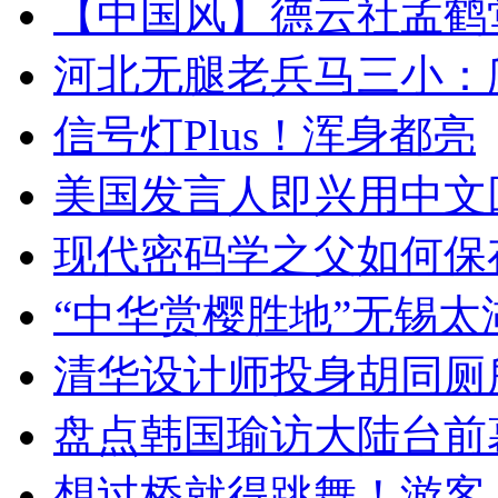
【中国风】德云社孟鹤
河北无腿老兵马三小：爬
信号灯Plus！浑身都亮
美国发言人即兴用中文
现代密码学之父如何保
“中华赏樱胜地”无锡
清华设计师投身胡同厕
盘点韩国瑜访大陆台前
想过桥就得跳舞！游客