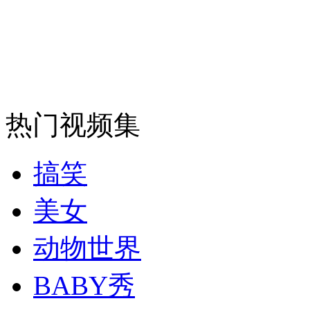
安徽一实载49人客车翻车
走！跟着总书记去植树
热门视频集
消防员救轻生者
花炮节热闹非凡
减压"枕头大战"
搞笑
美女
纽约上演“枕头大战”
动物世界
BABY秀
司机酒驾遇交警 急速倒车逃窜