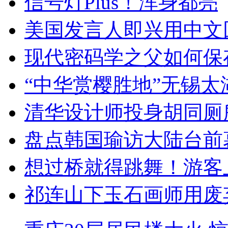
信号灯Plus！浑身都亮
美国发言人即兴用中文
现代密码学之父如何保
“中华赏樱胜地”无锡
清华设计师投身胡同厕
盘点韩国瑜访大陆台前
想过桥就得跳舞！游客
祁连山下玉石画师用废