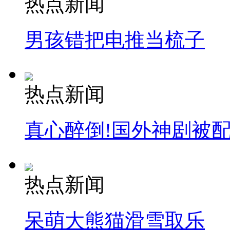
热点新闻
消防员救轻生者
花炮节热闹非凡
减压"枕头大战"
男孩错把电推当梳子
纽约上演“枕头大战”
热点新闻
司机酒驾遇交警 急速倒车逃窜
真心醉倒!国外神剧被
热点新闻
呆萌大熊猫滑雪取乐