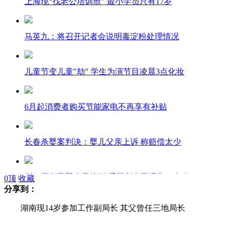
上海现“找老公培训班” 最小学员只有17岁
马英九：将召开记者会说明毒淀粉处理情况
儿童节变儿童"劫" 学生为演节目凌晨3点化妆
6月起消费者购买节能家电不再享有补贴
长春杀婴案判决：婴儿父亲上诉 称赔偿太少
浙江厕所男婴生母找到 系厕所产子滑入下水道
0
顶
收藏
分享到：
湖南现14岁参加工作副局长 其父曾任三地局长
视频显示台渔船未冲撞菲公务船