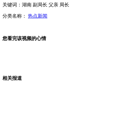
关键词：湖南 副局长 父亲 局长
菲公务船射杀台湾渔民事件：行凶公务船曝光
分类名称：
热点新闻
浙江：婴儿被弃下水道 孩子母亲未婚产子
您看完该视频的心情
山西运城恶犬咬伤多人 警民合力深夜将其击毙
相关报道
女孩北京地铁殴打老人 痛下狠手拳打脚踢
无痛分娩是否安全 医生回应
外交部：反对强权政治霸凌主义