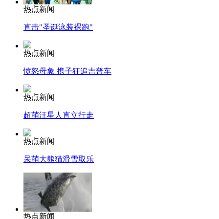
热点新闻
直击"圣诞泳装裸跑"
热点新闻
愤怒母象 携子狂追吉普车
热点新闻
超萌汪星人直立行走
热点新闻
呆萌大熊猫滑雪取乐
热点新闻