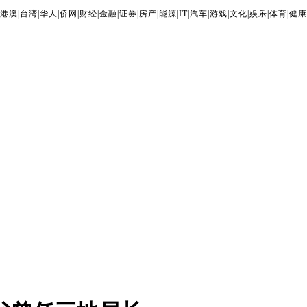
港澳
|
台湾
|
华人
|
侨网
|
财经
|
金融
|
证券
|
房产
|
能源
|
IT
|
汽车
|
游戏
|
文化
|
娱乐
|
体育
|
健康