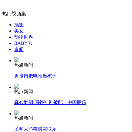
外交部：有关国家言论片面不公正
热门视频集
搞笑
美女
动物世界
安徽一实载49人客车翻车
BABY秀
奇闻
热点新闻
走！跟着总书记去植树
男孩错把电推当梳子
热点新闻
消防员救轻生者
花炮节热闹非凡
减压"枕头大战"
真心醉倒!国外神剧被配上中国民乐
热点新闻
纽约上演“枕头大战”
呆萌大熊猫滑雪取乐