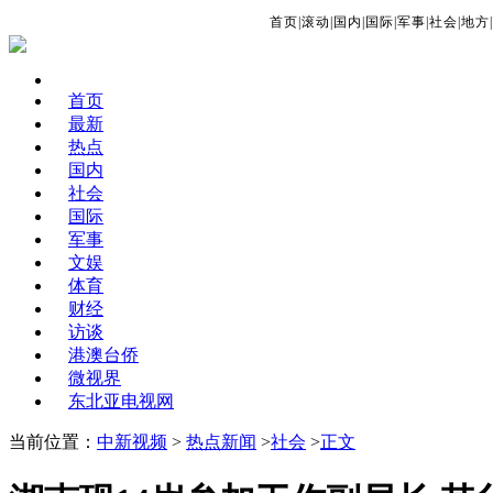
首页
|
滚动
|
国内
|
国际
|
军事
|
社会
|
地方
|
首页
最新
热点
国内
社会
国际
军事
文娱
体育
财经
访谈
港澳台侨
微视界
东北亚电视网
当前位置：
中新视频
>
热点新闻
>
社会
>
正文