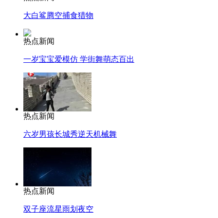
大白鲨腾空捕食猎物
热点新闻
一岁宝宝爱模仿 学街舞萌态百出
热点新闻
六岁男孩长城秀逆天机械舞
热点新闻
双子座流星雨划夜空