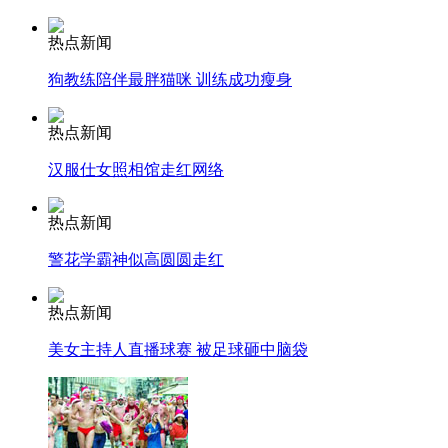
热点新闻
司机酒驾遇交警 急速倒车逃窜
狗教练陪伴最胖猫咪 训练成功瘦身
热点新闻
汉服仕女照相馆走红网络
热点新闻
警花学霸神似高圆圆走红
热点新闻
美女主持人直播球赛 被足球砸中脑袋